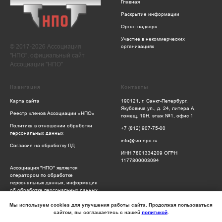
Главная
Раскрытие информации
Орган надзора
Участие в некоммерческих
© 2017-2026 Ассоциация
организациях
"НПО", официальный сайт
Ассоциации "НПО"
Навигация
Контакты
Карта сайта
190121, г. Санкт-Петербург,
Якубовича ул., д. 24, литера А,
Реестр членов Ассоциации «НПО»
помещ. 19Н, этаж №1, офис 1
Политика в отношении обработки
+7 (812) 907-75-00
персональных данных
info@sro-npo.ru
Согласие на обработку ПД
ИНН 7801334209 ОГРН
1177800003094
Ассоциация "НПО" является
оператором по обработке
персональных данных, информация
об обработке персональных данных
и сведения о реализуемых
требованиях к защите персональных
Мы используем cookies для улучшения работы сайта. Продолжая пользоваться
данных отражены в Политике
сайтом, вы соглашаетесь с нашей
политикой
.
обработки персональных данных