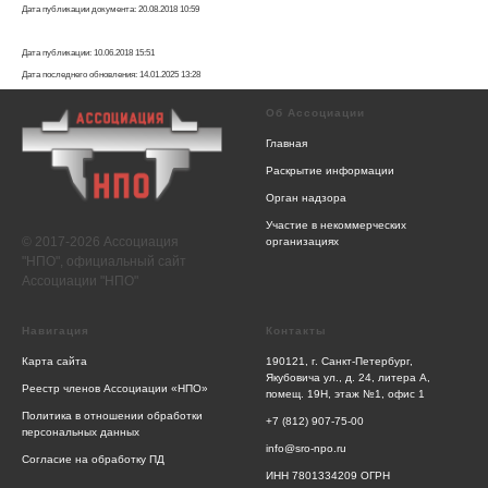
Дата публикации документа: 20.08.2018 10:59
Дата публикации: 10.06.2018 15:51
Дата последнего обновления: 14.01.2025 13:28
Об Ассоциации
Главная
Раскрытие информации
Орган надзора
Участие в некоммерческих
© 2017-2026 Ассоциация
организациях
"НПО", официальный сайт
Ассоциации "НПО"
Навигация
Контакты
Карта сайта
190121, г. Санкт-Петербург,
Якубовича ул., д. 24, литера А,
Реестр членов Ассоциации «НПО»
помещ. 19Н, этаж №1, офис 1
Политика в отношении обработки
+7 (812) 907-75-00
персональных данных
info@sro-npo.ru
Согласие на обработку ПД
ИНН 7801334209 ОГРН