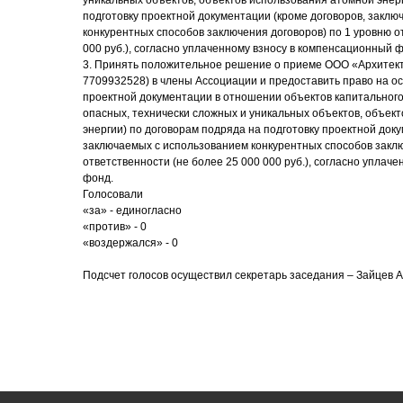
уникальных объектов, объектов использования атомной энер
подготовку проектной документации (кроме договоров, закл
конкурентных способов заключения договоров) по 1 уровню о
000 руб.), согласно уплаченному взносу в компенсационный 
3. Принять положительное решение о приеме ООО «Архитек
7709932528) в члены Ассоциации и предоставить право на о
проектной документации в отношении объектов капитального
опасных, технически сложных и уникальных объектов, объек
энергии) по договорам подряда на подготовку проектной доку
заключаемых с использованием конкурентных способов заклю
ответственности (не более 25 000 000 руб.), согласно уплач
фонд.
Голосовали
«за» - единогласно
«против» - 0
«воздержался» - 0
Подсчет голосов осуществил секретарь заседания – Зайцев 