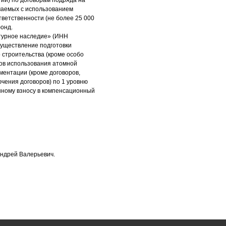
гии) по договорам подряда на
ючаемых с использованием
тветственности (не более 25 000
фонд.
турное наследие» (ИНН
существление подготовки
 строительства (кроме особо
тов использования атомной
ментации (кроме договоров,
чения договоров) по 1 уровню
енному взносу в компенсационный
Андрей Валерьевич.