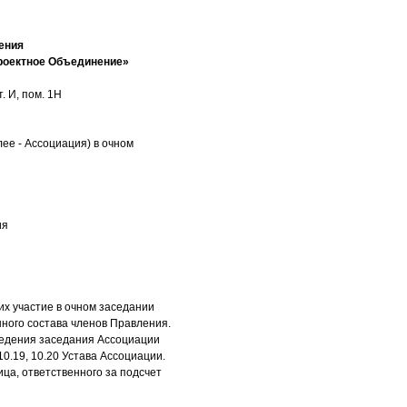
ения
роектное Объединение»
. И, пом. 1Н
ее - Ассоциация) в очном
ия
х участие в очном заседании
нного состава членов Правления.
оведения заседания Ассоциации
10.19, 10.20 Устава Ассоциации.
ца, ответственного за подсчет