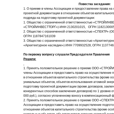
Повестка заседания:
1. О приеме в члены Ассоциации и предоставлении права на
проектной документации в отношении объектов капитального
подряда на подготовку проектной документации:
1. Общество с ограниченной ответственностью «СТРОЙИНВ
«СТРОЙИНВЕСТТОРГ») ИНН 2130201015, ОГРН 118213000
2. Общество с ограниченной ответственностью «СПЕКТР» (
ОГРН 1187847161039
3. Общество с ограниченной ответственностью «Архитектур
«Архитектурное наследие») ИНН 7709932528, ОГРН 113774
По первому вопросу слушали Председателя Правления
Решили
:
1. Принять положительное решение о приеме ООО «СТРОЙ
члены Ассоциации и предоставить право на осуществление п
в отношении объектов капитального строительства (кроме ос
уникальных объектов, объектов использования атомной энер
подготовку проектной документации (кроме договоров, закл
конкурентных способов заключения договоров) по 1 уровню о
000 руб.), согласно уплаченному взносу в компенсационный 
2. Принять положительное решение о приеме ООО «СПЕКТР»
Ассоциации и предоставить право на осуществление подгото
отношении объектов капитального строительства (кроме осо