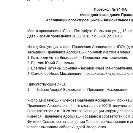
Протокол № 94-ПА
очередного заседания Правл
Ассоциации проектировщиков «Национальное П
Место проведения г. Санкт-Петербург, Уральская ул., д. 13, лит
Дата и время проведения 20.12.2018 г. с 17-20 до 17-40
Из 4 действующих членов Правления Ассоциации «НПО» (дал
заседании Правления Ассоциации приняли участие 4 члена:
1. Кругликов Артур Викторович – Председатель правления;
2. Еремин Юрий Сергеевич;
3. Еремина Татьяна Юрьевна – независимый член правления.
4. Самойлов Игорь Михайлович – независимый член правлен
Присутствующие лица:
1. Зайцев Андрей Валерьевич – Президент Ассоциации;
Число действующих членов Правления Ассоциации, принявши
Правления Ассоциации - 4, что составляет 100 % количестве
В соответствии с п. 10.28 Устава Ассоциации кворум для пр
имеется. Правление Ассоциации созвано в соответствии с п. 
Функции Секретаря на заседании Правления Ассоциации и ли
голосов выполнял Зайцев Андрей Валерьевич.