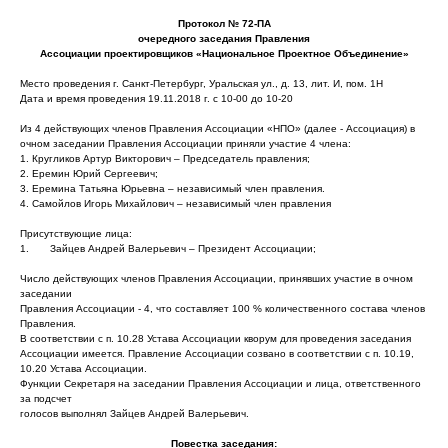
Протокол № 72-ПА
очередного заседания Правления
Ассоциации проектировщиков «Национальное Проектное Объединение»
Место проведения г. Санкт-Петербург, Уральская ул., д. 13, лит. И, пом. 1Н
Дата и время проведения 19.11.2018 г. с 10-00 до 10-20
Из 4 действующих членов Правления Ассоциации «НПО» (далее - Ассоциация) в
очном заседании Правления Ассоциации приняли участие 4 члена:
1. Кругликов Артур Викторович – Председатель правления;
2. Еремин Юрий Сергеевич;
3. Еремина Татьяна Юрьевна – независимый член правления.
4. Самойлов Игорь Михайлович – независимый член правления
Присутствующие лица:
1. Зайцев Андрей Валерьевич – Президент Ассоциации;
Число действующих членов Правления Ассоциации, принявших участие в очном
заседании
Правления Ассоциации - 4, что составляет 100 % количественного состава членов
Правления.
В соответствии с п. 10.28 Устава Ассоциации кворум для проведения заседания
Ассоциации имеется. Правление Ассоциации созвано в соответствии с п. 10.19,
10.20 Устава Ассоциации.
Функции Секретаря на заседании Правления Ассоциации и лица, ответственного
за подсчет
голосов выполнял Зайцев Андрей Валерьевич.
Повестка заседания: