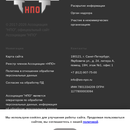
Раскрытие информации
Орган надзора
Участие в некоммерческих
© 2017-2026 Ассоциация
организациях
"НПО", официальный сайт
Ассоциации "НПО"
Навигация
Контакты
Карта сайта
190121, г. Санкт-Петербург,
Якубовича ул., д. 24, литера А,
Реестр членов Ассоциации «НПО»
помещ. 19Н, этаж №1, офис 1
Политика в отношении обработки
+7 (812) 907-75-00
персональных данных
info@sro-npo.ru
Согласие на обработку ПД
ИНН 7801334209 ОГРН
1177800003094
Ассоциация "НПО" является
оператором по обработке
персональных данных, информация
об обработке персональных данных
и сведения о реализуемых
требованиях к защите персональных
Мы используем cookies для улучшения работы сайта. Продолжая пользоваться
данных отражены в Политике
сайтом, вы соглашаетесь с нашей
политикой
.
обработки персональных данных