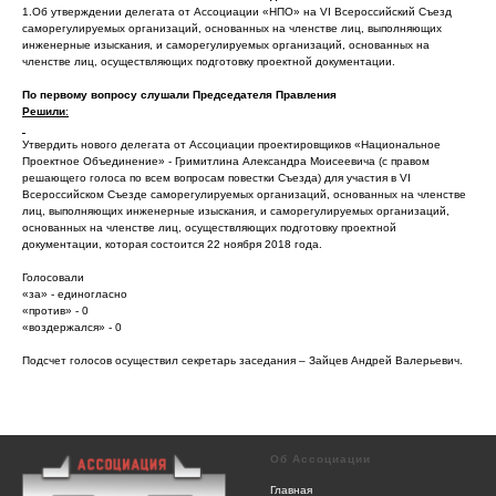
1.Об утверждении делегата от Ассоциации «НПО» на VI Всероссийский Съезд
саморегулируемых организаций, основанных на членстве лиц, выполняющих
инженерные изыскания, и саморегулируемых организаций, основанных на
членстве лиц, осуществляющих подготовку проектной документации.
По первому вопросу слушали Председателя Правления
Решили
:
Утвердить нового делегата от Ассоциации проектировщиков «Национальное
Проектное Объединение» - Гримитлина Александра Моисеевича (с правом
решающего голоса по всем вопросам повестки Съезда) для участия в VI
Всероссийском Съезде саморегулируемых организаций, основанных на членстве
лиц, выполняющих инженерные изыскания, и саморегулируемых организаций,
основанных на членстве лиц, осуществляющих подготовку проектной
документации, которая состоится 22 ноября 2018 года.
Голосовали
«за» - единогласно
«против» - 0
«воздержался» - 0
Подсчет голосов осуществил секретарь заседания – Зайцев Андрей Валерьевич.
Об Ассоциации
Главная