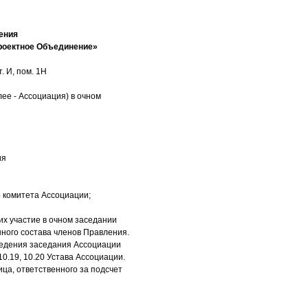
ения
роектное Объединение»
. И, пом. 1Н
ее - Ассоциация) в очном
ия
 комитета Ассоциации;
х участие в очном заседании
нного состава членов Правления.
оведения заседания Ассоциации
10.19, 10.20 Устава Ассоциации.
ца, ответственного за подсчет