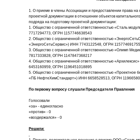
1. О приеме в члены Ассоциации и предоставлении права на
проектной документации в отношении объектов капитального
подряда на подготовку проектной документации:
1. Общество с ограниченной ответственностью «Сталь моду
7717294773, ОГРН 1157746638543
2. Общество с ограниченной ответственностью «ЭнергоСеть
«ЭнергоСетьСервис») ИНН 7743122548, ОГРН 11577469175
3. Общество с ограниченной ответственностью «Олимп Мед
7817333828, ОГРН 1147847368217
4. Общество с ограниченной ответственностью «Архилексис
6453160959, ОГРН 1196451018895
5. Общество с ограниченной ответственностью «Проектное
«ПБ НефтеХимСтандарт») ИНН 6658528513, ОГРН 1196658
По первому вопросу слушали Председателя Правления
Голосовали
«за» - единогласно
«против» - 0
«воздержался» - 0
Решили
: