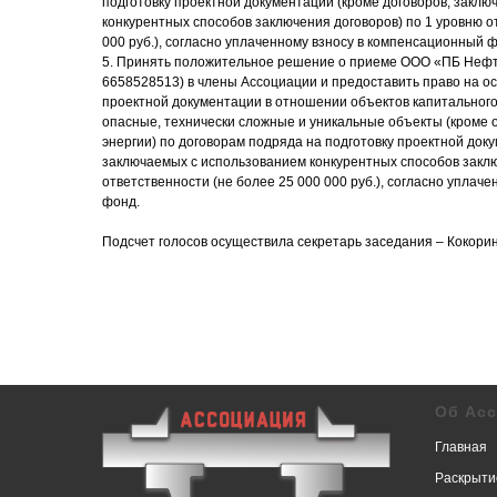
подготовку проектной документации (кроме договоров, закл
конкурентных способов заключения договоров) по 1 уровню о
000 руб.), согласно уплаченному взносу в компенсационный 
5. Принять положительное решение о приеме ООО «ПБ Не
6658528513) в члены Ассоциации и предоставить право на о
проектной документации в отношении объектов капитального
опасные, технически сложные и уникальные объекты (кроме 
энергии) по договорам подряда на подготовку проектной доку
заключаемых с использованием конкурентных способов заклю
ответственности (не более 25 000 000 руб.), согласно уплач
фонд.
Подсчет голосов осуществила секретарь заседания – Кокори
Об Ас
Главная
Раскрыти