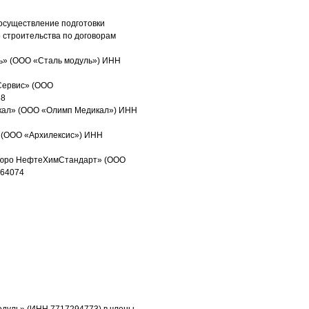
 осуществление подготовки
 строительства по договорам
ль» (ООО «Сталь модуль») ИНН
Сервис» (ООО
58
икал» (ООО «Олимп Медикал») ИНН
» (ООО «Архилексис») ИНН
 бюро НефтеХимСтандарт» (ООО
064074