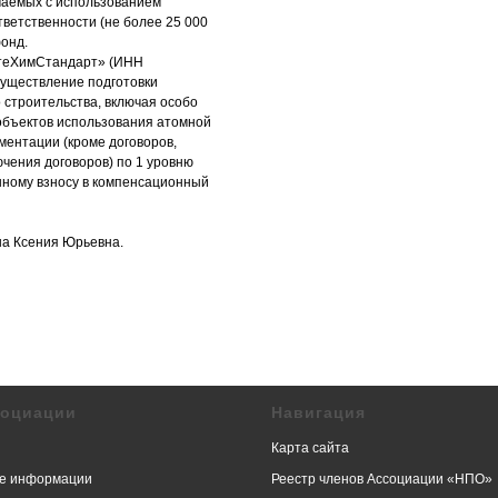
ючаемых с использованием
тветственности (не более 25 000
фонд.
фтеХимСтандарт» (ИНН
существление подготовки
 строительства, включая особо
объектов использования атомной
ментации (кроме договоров,
чения договоров) по 1 уровню
енному взносу в компенсационный
на Ксения Юрьевна.
социации
Навигация
Карта сайта
е информации
Реестр членов Ассоциации «НПО»