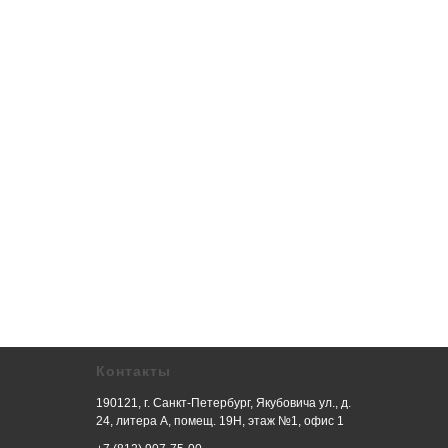
Контакты
190121, г. Санкт-Петербург, Якубовича ул., д.
24, литера А, помещ. 19Н, этаж №1, офис 1