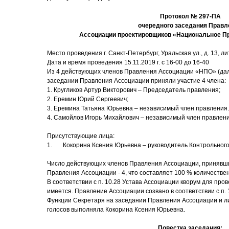
Протокол № 297-ПА
очередного заседания Правл
Ассоциации проектировщиков «Национальное П
Место проведения г. Санкт-Петербург, Уральская ул., д. 13, лит
Дата и время проведения 15.11.2019 г. с 16-00 до 16-40
Из 4 действующих членов Правления Ассоциации «НПО» (дал
заседании Правления Ассоциации приняли участие 4 члена:
1. Кругликов Артур Викторович – Председатель правления;
2. Еремин Юрий Сергеевич;
3. Еремина Татьяна Юрьевна – независимый член правления.
4. Самойлов Игорь Михайлович – независимый член правлен
Присутствующие лица:
1. Кокорина Ксения Юрьевна – руководитель Контрольного
Число действующих членов Правления Ассоциации, принявши
Правления Ассоциации - 4, что составляет 100 % количестве
В соответствии с п. 10.28 Устава Ассоциации кворум для пр
имеется. Правление Ассоциации созвано в соответствии с п. 
Функции Секретаря на заседании Правления Ассоциации и ли
голосов выполняла Кокорина Ксения Юрьевна.
Повестка заседания: