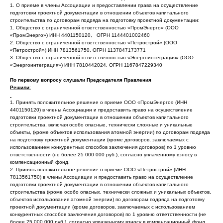
1. О приеме в члены Ассоциации и предоставлении права на осуществление
подготовки проектной документации в отношении объектов капитального
строительства по договорам подряда на подготовку проектной документации:
1. Общество с ограниченной ответственностью «ПромЭнерго» (ООО
«ПромЭнерго») ИНН 4401150120, ОГРН 1144401002460
2. Общество с ограниченной ответственностью «Петрострой» (ООО
«Петрострой») ИНН 7813561750, ОГРН 1137847173771
3. Общество с ограниченной ответственностью «Энергоинтеграция» (ООО
«Энергоинтеграция») ИНН 7810442024, ОГРН 1167847229340
По первому вопросу слушали Председателя Правления
Решили
:
1. Принять положительное решение о приеме ООО «ПромЭнерго» (ИНН
4401150120) в члены Ассоциации и предоставить право на осуществление
подготовки проектной документации в отношении объектов капитального
строительства, включая особо опасные, технически сложные и уникальные
объекты, (кроме объектов использования атомной энергии) по договорам подряда
на подготовку проектной документации (кроме договоров, заключаемых с
использованием конкурентных способов заключения договоров) по 1 уровню
ответственности (не более 25 000 000 руб.), согласно уплаченному взносу в
компенсационный фонд.
2. Принять положительное решение о приеме ООО «Петрострой» (ИНН
7813561750) в члены Ассоциации и предоставить право на осуществление
подготовки проектной документации в отношении объектов капитального
строительства (кроме особо опасных, технически сложных и уникальных объектов,
объектов использования атомной энергии) по договорам подряда на подготовку
проектной документации (кроме договоров, заключаемых с использованием
конкурентных способов заключения договоров) по 1 уровню ответственности (не
более 25 000 000 руб.), согласно уплаченному взносу в компенсационный фонд.