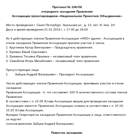
Протокол № 108-ПА
очередного заседания Правления
Ассоциации проектировщиков «Национальное Проектное Объединение»
Место проведения г. Санкт-Петербург, Уральская ул., д. 13, лит. И, пом. 1Н
Дата и время проведения 21.01.2019 г. с 17-30 до 18-00
Из 4 действующих членов Правления Ассоциации «НПО» (далее - Ассоциация) в
очном заседании Правления Ассоциации приняли участие 4 члена:
1. Кругликов Артур Викторович – Председатель правления;
2. Еремин Юрий Сергеевич;
3. Еремина Татьяна Юрьевна – независимый член правления.
4. Самойлов Игорь Михайлович – независимый член правления
Присутствующие лица:
1. Зайцев Андрей Валерьевич – Президент Ассоциации;
Число действующих членов Правления Ассоциации, принявших участие в очном
заседании
Правления Ассоциации - 4, что составляет 100 % количественного состава членов
Правления.
В соответствии с п. 10.28 Устава Ассоциации кворум для проведения заседания
Ассоциации имеется. Правление Ассоциации созвано в соответствии с п. 10.19,
10.20 Устава Ассоциации.
Функции Секретаря на заседании Правления Ассоциации и лица, ответственного
за подсчет
голосов выполнял Зайцев Андрей Валерьевич.
Повестка заседания: