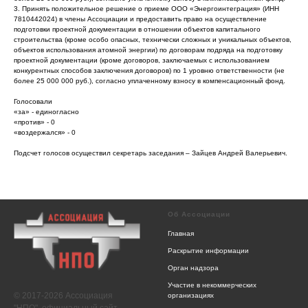
3. Принять положительное решение о приеме ООО «Энергоинтеграция» (ИНН
7810442024) в члены Ассоциации и предоставить право на осуществление
подготовки проектной документации в отношении объектов капитального
строительства (кроме особо опасных, технически сложных и уникальных объектов,
объектов использования атомной энергии) по договорам подряда на подготовку
проектной документации (кроме договоров, заключаемых с использованием
конкурентных способов заключения договоров) по 1 уровню ответственности (не
более 25 000 000 руб.), согласно уплаченному взносу в компенсационный фонд.
Голосовали
«за» - единогласно
«против» - 0
«воздержался» - 0
Подсчет голосов осуществил секретарь заседания – Зайцев Андрей Валерьевич.
Об Ассоциации
Главная
Раскрытие информации
Орган надзора
Участие в некоммерческих
© 2017-2026 Ассоциация
организациях
"НПО", официальный сайт