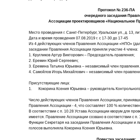
Протокол № 236-ПА
очередного заседания Правл
Ассоциации проектировщиков «Национальное П
Место проведения г. Санкт-Петербург, Уральская ул., д. 13, лит
Дата и время проведения 07.08.2019 г. с 17-30 до 17-45
Из 4 действующих членов Правления Ассоциации «НПО» (дал
заседании Правления Ассоциации приняли участие 4 члена:
1. Кругликов Артур Викторович – Председатель правления;
2. Еремин Юрий Сергеевич;
3. Еремина Татьяна Юрьевна – независимый член правления.
4. Самойлов Игорь Михайлович – независимый член правлен
Присутствующие лица:
1. Кокорина Ксения Юрьевна – руководитель Контрольного
Число действующих членов Правления Ассоциации, принявши
Правления Ассоциации - 4, что составляет 100 % количестве
В соответствии с п. 10.28 Устава Ассоциации кворум для пр
имеется. Правление Ассоциации созвано в соответствии с п. 
Функции Секретаря на заседании Правления Ассоциации и ли
голосов выполняла Кокорина Ксения Юрьевна.
Повестка заседания: