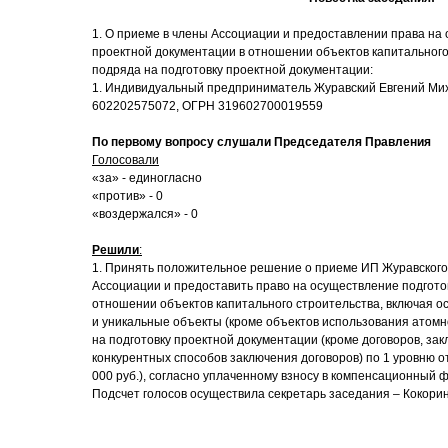
1. О приеме в члены Ассоциации и предоставлении права на
проектной документации в отношении объектов капитального
подряда на подготовку проектной документации:
1. Индивидуальный предприниматель Журавский Евгений Ми
602202575072, ОГРН 319602700019559
По первому вопросу слушали Председателя Правления
Голосовали
«за» - единогласно
«против» - 0
«воздержался» - 0
Решили
:
1. Принять положительное решение о приеме ИП Журавского
Ассоциации и предоставить право на осуществление подгото
отношении объектов капитального строительства, включая о
и уникальные объекты (кроме объектов использования атомн
на подготовку проектной документации (кроме договоров, за
конкурентных способов заключения договоров) по 1 уровню о
000 руб.), согласно уплаченному взносу в компенсационный 
Подсчет голосов осуществила секретарь заседания – Кокори