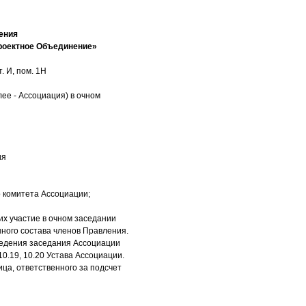
ения
роектное Объединение»
. И, пом. 1Н
ее - Ассоциация) в очном
ия
 комитета Ассоциации;
х участие в очном заседании
нного состава членов Правления.
оведения заседания Ассоциации
10.19, 10.20 Устава Ассоциации.
ца, ответственного за подсчет