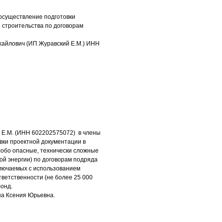
 осуществление подготовки
 строительства по договорам
хайлович (ИП Журавский Е.М.) ИНН
 Е.М. (ИНН 602202575072) в члены
вки проектной документации в
собо опасные, технически сложные
ой энергии) по договорам подряда
ключаемых с использованием
тветственности (не более 25 000
фонд.
на Ксения Юрьевна.