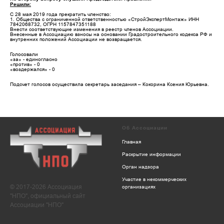
Решили:
С 28 мая 2019 года прекратить членство:
1. Общества с ограниченной ответственностью «СтройЭкспертМонтаж» ИНН
7842068732, ОГРН 1157847351188
Внести соответствующие изменения в реестр членов Ассоциации.
Внесенные в Ассоциацию взносы на основании Градостроительного кодекса РФ и
внутренних положений Ассоциации не возвращается.
Голосовали
«за» - единогласно
«против» - 0
«воздержался» - 0
Подсчет голосов осуществила секретарь заседания – Кокорина Ксения Юрьевна.
Об Ассоциации
Главная
Раскрытие информации
Орган надзора
Участие в некоммерческих
© 2017-2026 Ассоциация
организациях
"НПО", официальный сайт
Ассоциации "НПО"