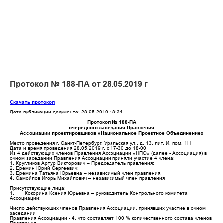
Протокол № 188-ПА от 28.05.2019 г
Скачать протокол
Дата публикации документа: 28.05.2019 18:34
Протокол № 188-ПА
очередного заседания Правления
Ассоциации проектировщиков «Национальное Проектное Объединение»
Место проведения г. Санкт-Петербург, Уральская ул., д. 13, лит. И, пом. 1Н
Дата и время проведения 28.05.2019 г. с 17-30 до 18-00
Из 4 действующих членов Правления Ассоциации «НПО» (далее - Ассоциация) в
очном заседании Правления Ассоциации приняли участие 4 члена:
1. Кругликов Артур Викторович – Председатель правления;
2. Еремин Юрий Сергеевич;
3. Еремина Татьяна Юрьевна – независимый член правления.
4. Самойлов Игорь Михайлович – независимый член правления
Присутствующие лица:
1. Кокорина Ксения Юрьевна – руководитель Контрольного комитета
Ассоциации;
Число действующих членов Правления Ассоциации, принявших участие в очном
заседании
Правления Ассоциации - 4, что составляет 100 % количественного состава членов
Правления.