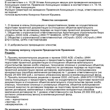
В соответствии с п. 10.28 Устава Ассоциации кворум для проведения заседания
Ассоциации имеется. Правление Ассоциации созвано в соответствии с п. 10.19,
10.20 Устава Ассоциации.
Функции Секретаря на заседании Правления Ассоциации и лица, ответственного
за подсчет
голосов выполняла Кокорина Ксения Юрьевна.
Повестка заседания:
1. О приеме в члены Ассоциации и предоставлении права на осуществление
подготовки проектной документации в отношении объектов капитального
строительства по договорам подряда на подготовку проектной документации:
1. Общество с ограниченной ответственностью Архитектурно строительное бюро
«Спейс» (ООО АСБ «Спейс») ИНН 7719486230, ОГРН 1197746095194
2. Общество с ограниченной ответственностью «АСтрой» (ООО «АСтрой») ИНН
9701115750, ОГРН 1187746705365
2. О добровольном прекращении членства
По первому вопросу слушали Председателя Правления
Решили
:
1. Принять положительное решение о приеме ООО АСБ «Спейс» (ИНН
7719486230) в члены Ассоциации и предоставить право на осуществление
подготовки проектной документации в отношении объектов капитального
строительства (кроме особо опасных, технически сложных и уникальных объектов,
объектов использования атомной энергии) по договорам подряда на подготовку
проектной документации (кроме договоров, заключаемых с использованием
конкурентных способов заключения договоров) по 1 уровню ответственности (не
более 25 000 000 руб.), согласно уплаченному взносу в компенсационный фонд.
2. Принять положительное решение о приеме ООО «АСтрой» (ИНН 9701115750) в
члены Ассоциации и предоставить право на осуществление подготовки проектной
документации в отношении объектов капитального строительства (кроме особо
опасных, технически сложных и уникальных объектов, объектов использования
атомной энергии) по договорам подряда на подготовку проектной документации
(кроме договоров, заключаемых с использованием конкурентных способов
заключения договоров) по 1 уровню ответственности (не более 25 000 000 руб.),
согласно уплаченному взносу в компенсационный фонд.
Голосовали
«за» - единогласно
«против» - 0
«воздержался» - 0
По второму вопросу слушали Председателя Правления