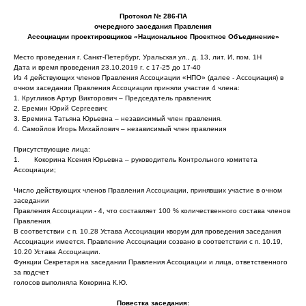
Протокол № 286-ПА
очередного заседания Правления
Ассоциации проектировщиков «Национальное Проектное Объединение»
Место проведения г. Санкт-Петербург, Уральская ул., д. 13, лит. И, пом. 1Н
Дата и время проведения 23.10.2019 г. с 17-25 до 17-40
Из 4 действующих членов Правления Ассоциации «НПО» (далее - Ассоциация) в
очном заседании Правления Ассоциации приняли участие 4 члена:
1. Кругликов Артур Викторович – Председатель правления;
2. Еремин Юрий Сергеевич;
3. Еремина Татьяна Юрьевна – независимый член правления.
4. Самойлов Игорь Михайлович – независимый член правления
Присутствующие лица:
1. Кокорина Ксения Юрьевна – руководитель Контрольного комитета
Ассоциации;
Число действующих членов Правления Ассоциации, принявших участие в очном
заседании
Правления Ассоциации - 4, что составляет 100 % количественного состава членов
Правления.
В соответствии с п. 10.28 Устава Ассоциации кворум для проведения заседания
Ассоциации имеется. Правление Ассоциации созвано в соответствии с п. 10.19,
10.20 Устава Ассоциации.
Функции Секретаря на заседании Правления Ассоциации и лица, ответственного
за подсчет
голосов выполняла Кокорина К.Ю.
Повестка заседания: