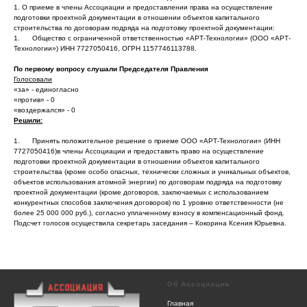
1. О приеме в члены Ассоциации и предоставлении права на осуществление
подготовки проектной документации в отношении объектов капитального
строительства по договорам подряда на подготовку проектной документации:
1. Общество с ограниченной ответственностью «АРТ-Технологии» (ООО «АРТ-
Технологии») ИНН 7727050416, ОГРН 1157746113788.
По первому вопросу слушали Председателя Правления
Голосовали
«за» - единогласно
«против» - 0
«воздержался» - 0
Решили:
1. Принять положительное решение о приеме ООО «АРТ-Технологии» (ИНН
7727050416)в члены Ассоциации и предоставить право на осуществление
подготовки проектной документации в отношении объектов капитального
строительства (кроме особо опасных, технически сложных и уникальных объектов,
объектов использования атомной энергии) по договорам подряда на подготовку
проектной документации (кроме договоров, заключаемых с использованием
конкурентных способов заключения договоров) по 1 уровню ответственности (не
более 25 000 000 руб.), согласно уплаченному взносу в компенсационный фонд.
Подсчет голосов осуществила секретарь заседания – Кокорина Ксения Юрьевна.
Об Ассоциации
Главная