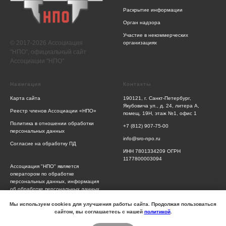
Раскрытие информации
Орган надзора
Участие в некоммерческих
© 2017-2026 Ассоциация
организациях
"НПО", официальный сайт
Ассоциации "НПО"
Навигация
Контакты
Карта сайта
190121, г. Санкт-Петербург,
Якубовича ул., д. 24, литера А,
Реестр членов Ассоциации «НПО»
помещ. 19Н, этаж №1, офис 1
Политика в отношении обработки
+7 (812) 907-75-00
персональных данных
info@sro-npo.ru
Согласие на обработку ПД
ИНН 7801334209 ОГРН
1177800003094
Ассоциация "НПО" является
оператором по обработке
персональных данных, информация
об обработке персональных данных
и сведения о реализуемых
требованиях к защите персональных
Мы используем cookies для улучшения работы сайта. Продолжая пользоваться
данных отражены в Политике
сайтом, вы соглашаетесь с нашей
политикой
.
обработки персональных данных