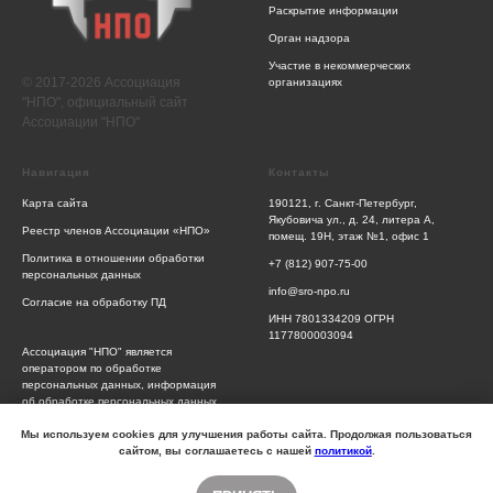
Раскрытие информации
Орган надзора
Участие в некоммерческих
© 2017-2026 Ассоциация
организациях
"НПО", официальный сайт
Ассоциации "НПО"
Навигация
Контакты
Карта сайта
190121, г. Санкт-Петербург,
Якубовича ул., д. 24, литера А,
Реестр членов Ассоциации «НПО»
помещ. 19Н, этаж №1, офис 1
Политика в отношении обработки
+7 (812) 907-75-00
персональных данных
info@sro-npo.ru
Согласие на обработку ПД
ИНН 7801334209 ОГРН
1177800003094
Ассоциация "НПО" является
оператором по обработке
персональных данных, информация
об обработке персональных данных
и сведения о реализуемых
требованиях к защите персональных
Мы используем cookies для улучшения работы сайта. Продолжая пользоваться
данных отражены в Политике
сайтом, вы соглашаетесь с нашей
политикой
.
обработки персональных данных