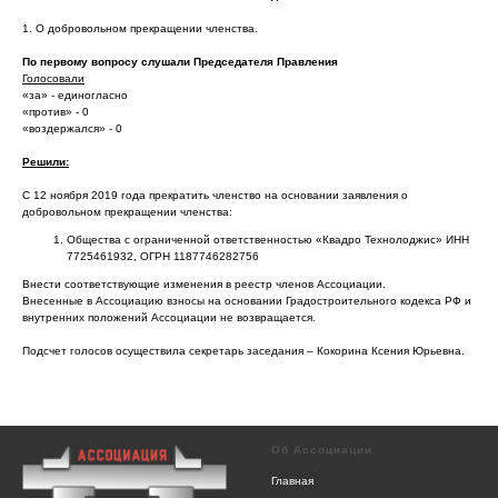
1. О добровольном прекращении членства.
По первому вопросу слушали Председателя Правления
Голосовали
«за» - единогласно
«против» - 0
«воздержался» - 0
Решили:
С 12 ноября 2019 года прекратить членство на основании заявления о
добровольном прекращении членства:
Общества с ограниченной ответственностью «Квадро Технолоджис» ИНН
7725461932, ОГРН 1187746282756
Внести соответствующие изменения в реестр членов Ассоциации.
Внесенные в Ассоциацию взносы на основании Градостроительного кодекса РФ и
внутренних положений Ассоциации не возвращается.
Подсчет голосов осуществила секретарь заседания – Кокорина Ксения Юрьевна.
Об Ассоциации
Главная