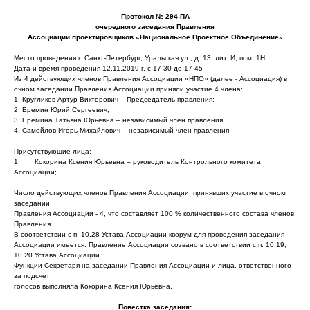
Протокол № 294-ПА
очередного заседания Правления
Ассоциации проектировщиков «Национальное Проектное Объединение»
Место проведения г. Санкт-Петербург, Уральская ул., д. 13, лит. И, пом. 1Н
Дата и время проведения 12.11.2019 г. с 17-30 до 17-45
Из 4 действующих членов Правления Ассоциации «НПО» (далее - Ассоциация) в
очном заседании Правления Ассоциации приняли участие 4 члена:
1. Кругликов Артур Викторович – Председатель правления;
2. Еремин Юрий Сергеевич;
3. Еремина Татьяна Юрьевна – независимый член правления.
4. Самойлов Игорь Михайлович – независимый член правления
Присутствующие лица:
1. Кокорина Ксения Юрьевна – руководитель Контрольного комитета
Ассоциации;
Число действующих членов Правления Ассоциации, принявших участие в очном
заседании
Правления Ассоциации - 4, что составляет 100 % количественного состава членов
Правления.
В соответствии с п. 10.28 Устава Ассоциации кворум для проведения заседания
Ассоциации имеется. Правление Ассоциации созвано в соответствии с п. 10.19,
10.20 Устава Ассоциации.
Функции Секретаря на заседании Правления Ассоциации и лица, ответственного
за подсчет
голосов выполняла Кокорина Ксения Юрьевна.
Повестка заседания: