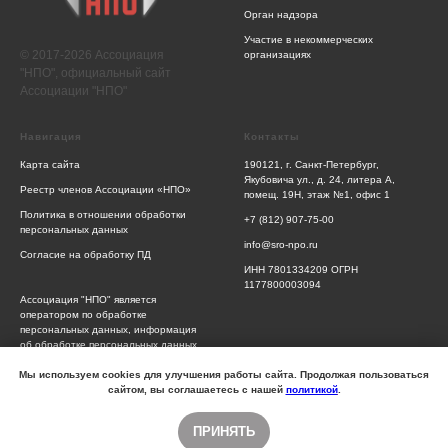
Орган надзора
Участие в некоммерческих
© 2017-2026 Ассоциация
организациях
"НПО", официальный сайт
Ассоциации "НПО"
Навигация
Контакты
Карта сайта
190121, г. Санкт-Петербург,
Якубовича ул., д. 24, литера А,
Реестр членов Ассоциации «НПО»
помещ. 19Н, этаж №1, офис 1
Политика в отношении обработки
+7 (812) 907-75-00
персональных данных
info@sro-npo.ru
Согласие на обработку ПД
ИНН 7801334209 ОГРН
1177800003094
Ассоциация "НПО" является
оператором по обработке
персональных данных, информация
об обработке персональных данных
и сведения о реализуемых
требованиях к защите персональных
Мы используем cookies для улучшения работы сайта. Продолжая пользоваться
данных отражены в Политике
сайтом, вы соглашаетесь с нашей
политикой
.
обработки персональных данных
ПРИНЯТЬ