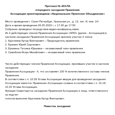
Протокол № 403-ПА
очередного заседания Правления
Ассоциации проектировщиков «Национальное Проектное Объединение»
Место проведения г. Санкт-Петербург, Уральская ул., д. 13, лит. И, пом. 1Н
Дата и время проведения 26.05.2020 г. с 17-30 до 17-50
Собрание проведено посредством видео-конференц-связи.
Из 4 действующих членов Правления Ассоциации «НПО» (далее - Ассоциация) в
заочном заседании Правления Ассоциации приняли участие 4 члена:
1. Кругликов Артур Викторович – Председатель правления;
2. Еремин Юрий Сергеевич;
3. Еремина Татьяна Юрьевна – независимый член правления.
4. Самойлов Игорь Михайлович – независимый член правления
Число действующих членов Правления Ассоциации, принявших участие в заочном
заседании
Правления Ассоциации - 4, что составляет 100 % количественного состава членов
Правления.
В соответствии с п. 10.28 Устава Ассоциации кворум для проведения заседания
Ассоциации имеется. Правление Ассоциации созвано в соответствии с п. 10.19,
10.20 Устава Ассоциации.
Функции Секретаря на заседании Правления Ассоциации и лица, ответственного
за подсчет
голосов выполнял Кругликов Артур Викторович.
Повестка заседания: