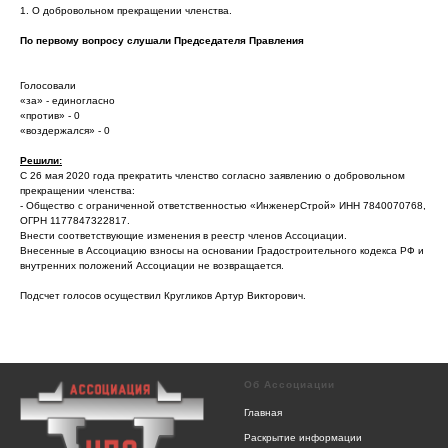
1. О добровольном прекращении членства.
По первому вопросу слушали Председателя Правления
Голосовали
«за» - единогласно
«против» - 0
«воздержался» - 0
Решили:
С 26 мая 2020 года прекратить членство согласно заявлению о добровольном
прекращении членства:
- Общество с ограниченной ответственностью «ИнженерСтрой» ИНН 7840070768,
ОГРН 1177847322817.
Внести соответствующие изменения в реестр членов Ассоциации.
Внесенные в Ассоциацию взносы на основании Градостроительного кодекса РФ и
внутренних положений Ассоциации не возвращается.
Подсчет голосов осуществил Кругликов Артур Викторович.
Об Ассоциации
Главная
Раскрытие информации