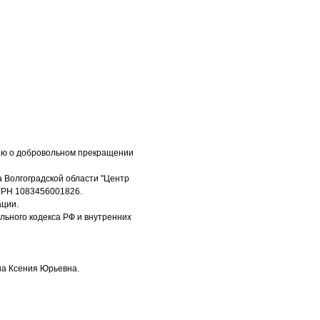
нию о добровольном прекращении
а Волгоградской области "Центр
ГРН 1083456001826.
ации.
ьного кодекса РФ и внутренних
на Ксения Юрьевна.