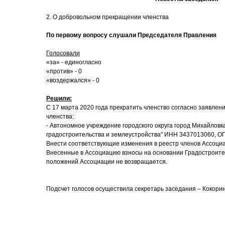
2. О добровольном прекращении членства
По первому вопросу слушали Председателя Правления
Голосовали
«за» - единогласно
«против» - 0
«воздержался» - 0
Решили:
С 17 марта 2020 года прекратить членство согласно заявле
членства:
- Автономное учреждение городского округа город Михайловк
градостроительства и землеустройства" ИНН 3437013060, О
Внести соответствующие изменения в реестр членов Ассоци
Внесенные в Ассоциацию взносы на основании Градостроител
положений Ассоциации не возвращается.
Подсчет голосов осуществила секретарь заседания – Кокори