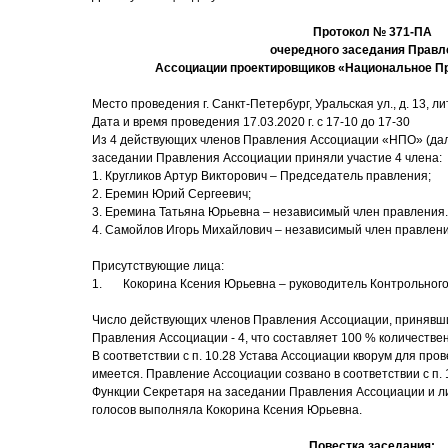
Протокол № 371-ПА
очередного заседания Правл
Ассоциации проектировщиков «Национальное П
Место проведения г. Санкт-Петербург, Уральская ул., д. 13, лит
Дата и время проведения 17.03.2020 г. с 17-10 до 17-30
Из 4 действующих членов Правления Ассоциации «НПО» (дал
заседании Правления Ассоциации приняли участие 4 члена:
1. Кругликов Артур Викторович – Председатель правления;
2. Еремин Юрий Сергеевич;
3. Еремина Татьяна Юрьевна – независимый член правления.
4. Самойлов Игорь Михайлович – независимый член правлен
Присутствующие лица:
1. Кокорина Ксения Юрьевна – руководитель Контрольного
Число действующих членов Правления Ассоциации, принявши
Правления Ассоциации - 4, что составляет 100 % количестве
В соответствии с п. 10.28 Устава Ассоциации кворум для пр
имеется. Правление Ассоциации созвано в соответствии с п. 
Функции Секретаря на заседании Правления Ассоциации и ли
голосов выполняла Кокорина Ксения Юрьевна.
Повестка заседания: