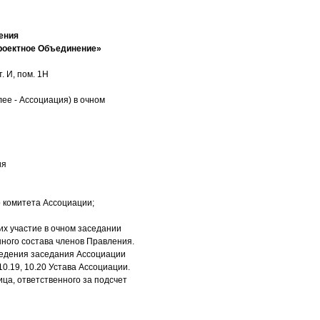
ения
роектное Объединение»
. И, пом. 1Н
ее - Ассоциация) в очном
ия
 комитета Ассоциации;
х участие в очном заседании
нного состава членов Правления.
оведения заседания Ассоциации
10.19, 10.20 Устава Ассоциации.
ца, ответственного за подсчет