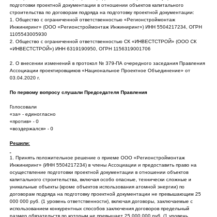
подготовки проектной документации в отношении объектов капитального
строительства по договорам подряда на подготовку проектной документации:
1. Общество с ограниченной ответственностью «Регионстроймонтаж
Инжиниринг» (ООО «Регионстроймонтаж Инжиниринг») ИНН 5504217234, ОГРН
1105543005930
2. Общество с ограниченной ответственностью СК «ИНВЕСТСТРОЙ» (ООО СК
«ИНВЕСТСТРОЙ») ИНН 6319190950, ОГРН 1156319001706
2. О внесении изменений в протокол № 379-ПА очередного заседания Правления
Ассоциации проектировщиков «Национальное Проектное Объединение» от
03.04.2020 г.
По первому вопросу слушали Председателя Правления
Голосовали
«за» - единогласно
«против» - 0
«воздержался» - 0
Решили
:
1. Принять положительное решение о приеме ООО «Регионстроймонтаж
Инжиниринг» (ИНН 5504217234) в члены Ассоциации и предоставить право на
осуществление подготовки проектной документации в отношении объектов
капитального строительства, включая особо опасные, технически сложные и
уникальные объекты (кроме объектов использования атомной энергии) по
договорам подряда на подготовку проектной документации не превышающим 25
000 000 руб. (1 уровень ответственности), включая договоры, заключаемые с
использованием конкурентных способов заключения договоров предельный
размер обязательств по которым не превышает 25 000 000 руб. (1 уровень