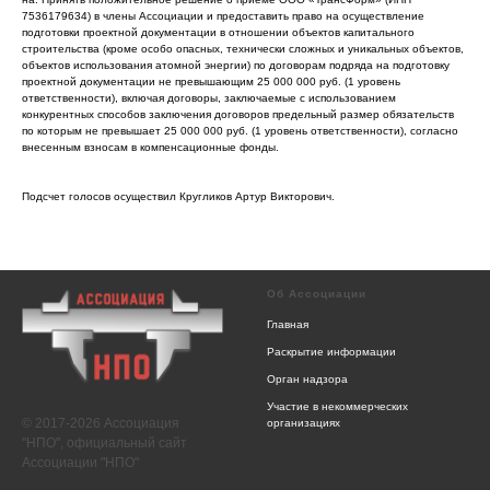
7536179634) в члены Ассоциации и предоставить право на осуществление
подготовки проектной документации в отношении объектов капитального
строительства (кроме особо опасных, технически сложных и уникальных объектов,
объектов использования атомной энергии) по договорам подряда на подготовку
проектной документации не превышающим 25 000 000 руб. (1 уровень
ответственности), включая договоры, заключаемые с использованием
конкурентных способов заключения договоров предельный размер обязательств
по которым не превышает 25 000 000 руб. (1 уровень ответственности), согласно
внесенным взносам в компенсационные фонды.
Подсчет голосов осуществил Кругликов Артур Викторович.
Об Ассоциации
Главная
Раскрытие информации
Орган надзора
Участие в некоммерческих
© 2017-2026 Ассоциация
организациях
"НПО", официальный сайт
Ассоциации "НПО"