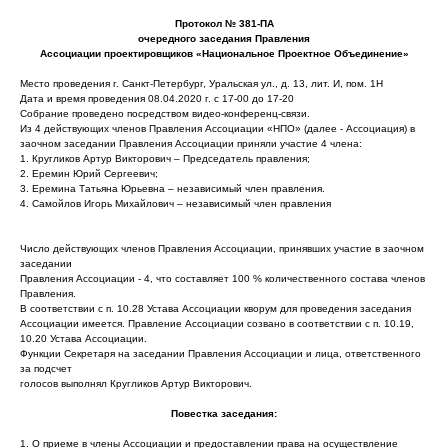
Протокол № 381-ПА
очередного заседания Правления
Ассоциации проектировщиков «Национальное Проектное Объединение»
Место проведения г. Санкт-Петербург, Уральская ул., д. 13, лит. И, пом. 1Н
Дата и время проведения 08.04.2020 г. с 17-00 до 17-20
Собрание проведено посредством видео-конференц-связи.
Из 4 действующих членов Правления Ассоциации «НПО» (далее - Ассоциация) в
заочном заседании Правления Ассоциации приняли участие 4 члена:
1. Кругликов Артур Викторович – Председатель правления;
2. Еремин Юрий Сергеевич;
3. Еремина Татьяна Юрьевна – независимый член правления.
4. Самойлов Игорь Михайлович – независимый член правления
Число действующих членов Правления Ассоциации, принявших участие в заочном
заседании
Правления Ассоциации - 4, что составляет 100 % количественного состава членов
Правления.
В соответствии с п. 10.28 Устава Ассоциации кворум для проведения заседания
Ассоциации имеется. Правление Ассоциации созвано в соответствии с п. 10.19,
10.20 Устава Ассоциации.
Функции Секретаря на заседании Правления Ассоциации и лица, ответственного
за подсчет
голосов выполнял Кругликов Артур Викторович.
Повестка заседания:
1. О приеме в члены Ассоциации и предоставлении права на осуществление