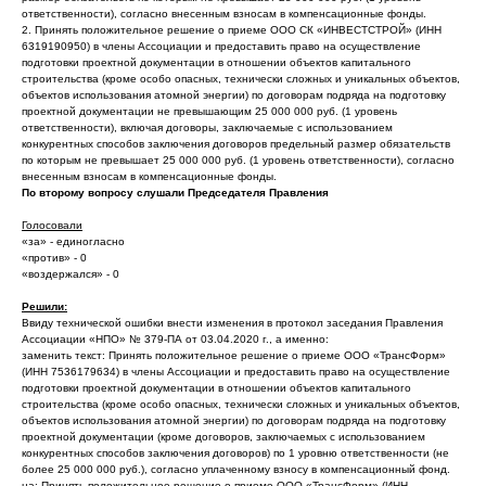
ответственности), согласно внесенным взносам в компенсационные фонды.
2. Принять положительное решение о приеме ООО СК «ИНВЕСТСТРОЙ» (ИНН
6319190950) в члены Ассоциации и предоставить право на осуществление
подготовки проектной документации в отношении объектов капитального
строительства (кроме особо опасных, технически сложных и уникальных объектов,
объектов использования атомной энергии) по договорам подряда на подготовку
проектной документации не превышающим 25 000 000 руб. (1 уровень
ответственности), включая договоры, заключаемые с использованием
конкурентных способов заключения договоров предельный размер обязательств
по которым не превышает 25 000 000 руб. (1 уровень ответственности), согласно
внесенным взносам в компенсационные фонды.
По второму вопросу слушали Председателя Правления
Голосовали
«за» - единогласно
«против» - 0
«воздержался» - 0
Решили:
Ввиду технической ошибки внести изменения в протокол заседания Правления
Ассоциации «НПО» № 379-ПА от 03.04.2020 г., а именно:
заменить текст: Принять положительное решение о приеме ООО «ТрансФорм»
(ИНН 7536179634) в члены Ассоциации и предоставить право на осуществление
подготовки проектной документации в отношении объектов капитального
строительства (кроме особо опасных, технически сложных и уникальных объектов,
объектов использования атомной энергии) по договорам подряда на подготовку
проектной документации (кроме договоров, заключаемых с использованием
конкурентных способов заключения договоров) по 1 уровню ответственности (не
более 25 000 000 руб.), согласно уплаченному взносу в компенсационный фонд.
на: Принять положительное решение о приеме ООО «ТрансФорм» (ИНН