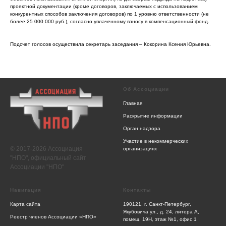
проектной документации (кроме договоров, заключаемых с использованием
конкурентных способов заключения договоров) по 1 уровню ответственности (не
более 25 000 000 руб.), согласно уплаченному взносу в компенсационный фонд.
Подсчет голосов осуществила секретарь заседания – Кокорина Ксения Юрьевна.
Об Ассоциации
Главная
Раскрытие информации
Орган надзора
Участие в некоммерческих
© 2017-2026 Ассоциация
организациях
"НПО", официальный сайт
Ассоциации "НПО"
Навигация
Контакты
Карта сайта
190121, г. Санкт-Петербург,
Якубовича ул., д. 24, литера А,
Реестр членов Ассоциации «НПО»
помещ. 19Н, этаж №1, офис 1