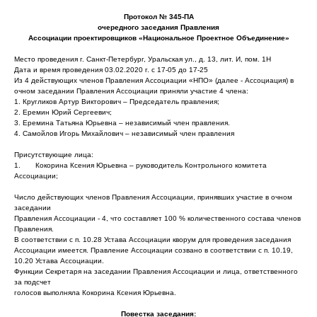
Протокол № 345-ПА
очередного заседания Правления
Ассоциации проектировщиков «Национальное Проектное Объединение»
Место проведения г. Санкт-Петербург, Уральская ул., д. 13, лит. И, пом. 1Н
Дата и время проведения 03.02.2020 г. с 17-05 до 17-25
Из 4 действующих членов Правления Ассоциации «НПО» (далее - Ассоциация) в
очном заседании Правления Ассоциации приняли участие 4 члена:
1. Кругликов Артур Викторович – Председатель правления;
2. Еремин Юрий Сергеевич;
3. Еремина Татьяна Юрьевна – независимый член правления.
4. Самойлов Игорь Михайлович – независимый член правления
Присутствующие лица:
1. Кокорина Ксения Юрьевна – руководитель Контрольного комитета
Ассоциации;
Число действующих членов Правления Ассоциации, принявших участие в очном
заседании
Правления Ассоциации - 4, что составляет 100 % количественного состава членов
Правления.
В соответствии с п. 10.28 Устава Ассоциации кворум для проведения заседания
Ассоциации имеется. Правление Ассоциации созвано в соответствии с п. 10.19,
10.20 Устава Ассоциации.
Функции Секретаря на заседании Правления Ассоциации и лица, ответственного
за подсчет
голосов выполняла Кокорина Ксения Юрьевна.
Повестка заседания: