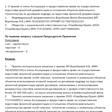
1. О приеме в члены Ассоциации и предоставлении права на осуществление
подготовки проектной документации в отношении объектов капитального
строительства по договорам подряда на подготовку проектной документации:
1. Индивидуальный предприниматель Воробьева Ирина Валерьевна (ИП
Воробьева И.В.) ИНН 781426262720 ОГРНИП 317784700241223
2. Общество с ограниченной ответственностью «ГлавЭкспертГрупп» (ООО
«ГлавЭкспертГрупп») ИНН 7727433955, ОГРН 1197746693451.
По первому вопросу слушали Председателя Правления
Голосовали
«за» - единогласно
«против» - 0
«воздержался» - 0
Решили
:
1. Принять положительное решение о приеме ИП Воробьевой И.В. (ИНН
781426262720) в члены Ассоциации и предоставить право на осуществление
подготовки проектной документации в отношении объектов капитального
строительства (кроме особо опасных, технически сложных и уникальных объектов,
объектов использования атомной энергии) по договорам подряда на подготовку
проектной документации (кроме договоров, заключаемых с использованием
конкурентных способов заключения договоров) по 1 уровню ответственности (не
более 25 000 000 руб.), согласно уплаченному взносу в компенсационный фонд.
2. Принять положительное решение о приеме ООО «ГлавЭкспертГрупп» (ИНН
7727433955) в члены Ассоциации и предоставить право на осуществление
подготовки проектной документации в отношении объектов капитального
строительства (кроме особо опасных, технически сложных и уникальных объектов,
объектов использования атомной энергии) по договорам подряда на подготовку