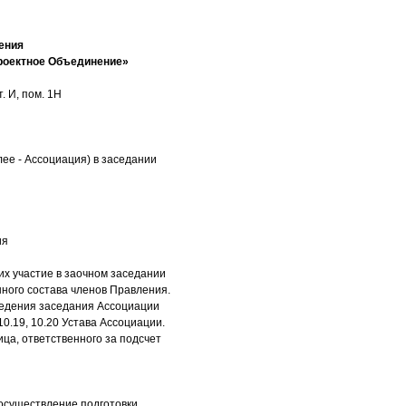
ения
роектное Объединение»
. И, пом. 1Н
ее - Ассоциация) в заседании
ия
х участие в заочном заседании
нного состава членов Правления.
оведения заседания Ассоциации
10.19, 10.20 Устава Ассоциации.
ца, ответственного за подсчет
 осуществление подготовки