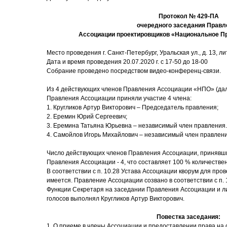
Протокол № 429-ПА
очередного заседания Правл
Ассоциации проектировщиков «Национальное П
Место проведения г. Санкт-Петербург, Уральская ул., д. 13, лит
Дата и время проведения 20.07.2020 г. с 17-50 до 18-00
Собрание проведено посредством видео-конференц-связи.
Из 4 действующих членов Правления Ассоциации «НПО» (дал
Правления Ассоциации приняли участие 4 члена:
1. Кругликов Артур Викторович – Председатель правления;
2. Еремин Юрий Сергеевич;
3. Еремина Татьяна Юрьевна – независимый член правления.
4. Самойлов Игорь Михайлович – независимый член правлен
Число действующих членов Правления Ассоциации, принявши
Правления Ассоциации - 4, что составляет 100 % количестве
В соответствии с п. 10.28 Устава Ассоциации кворум для пр
имеется. Правление Ассоциации созвано в соответствии с п. 
Функции Секретаря на заседании Правления Ассоциации и ли
голосов выполнял Кругликов Артур Викторович.
Повестка заседания:
1. О приеме в члены Ассоциации и предоставлении права на