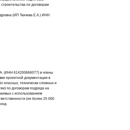
 строительства по договорам
ровна (ИП Ткачева Е.А.) ИНН
А. (ИНН 614200666077) в члены
вки проектной документации в
бо опасных, технически сложных и
гии) по договорам подряда на
ючаемых с использованием
тветственности (не более 25 000
фонд.