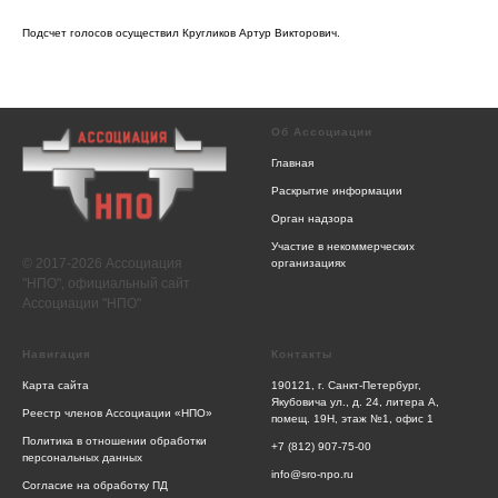
Подсчет голосов осуществил Кругликов Артур Викторович.
Об Ассоциации
Главная
Раскрытие информации
Орган надзора
Участие в некоммерческих
© 2017-2026 Ассоциация
организациях
"НПО", официальный сайт
Ассоциации "НПО"
Навигация
Контакты
Карта сайта
190121, г. Санкт-Петербург,
Якубовича ул., д. 24, литера А,
Реестр членов Ассоциации «НПО»
помещ. 19Н, этаж №1, офис 1
Политика в отношении обработки
+7 (812) 907-75-00
персональных данных
info@sro-npo.ru
Согласие на обработку ПД