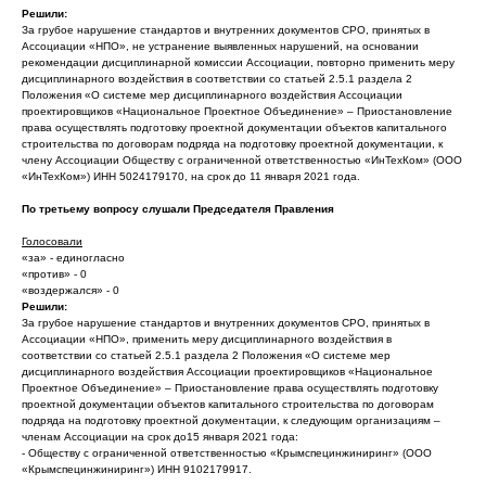
Решили:
За грубое нарушение стандартов и внутренних документов СРО, принятых в
Ассоциации «НПО», не устранение выявленных нарушений, на основании
рекомендации дисциплинарной комиссии Ассоциации, повторно применить меру
дисциплинарного воздействия в соответствии со статьей 2.5.1 раздела 2
Положения «О системе мер дисциплинарного воздействия Ассоциации
проектировщиков «Национальное Проектное Объединение» – Приостановление
права осуществлять подготовку проектной документации объектов капитального
строительства по договорам подряда на подготовку проектной документации, к
члену Ассоциации Обществу с ограниченной ответственностью «ИнТехКом» (ООО
«ИнТехКом») ИНН 5024179170, на срок до 11 января 2021 года.
По третьему вопросу слушали Председателя Правления
Голосовали
«за» - единогласно
«против» - 0
«воздержался» - 0
Решили:
За грубое нарушение стандартов и внутренних документов СРО, принятых в
Ассоциации «НПО», применить меру дисциплинарного воздействия в
соответствии со статьей 2.5.1 раздела 2 Положения «О системе мер
дисциплинарного воздействия Ассоциации проектировщиков «Национальное
Проектное Объединение» – Приостановление права осуществлять подготовку
проектной документации объектов капитального строительства по договорам
подряда на подготовку проектной документации, к следующим организациям –
членам Ассоциации на срок до15 января 2021 года:
- Обществу с ограниченной ответственностью «Крымспецинжиниринг» (ООО
«Крымспецинжиниринг») ИНН 9102179917.