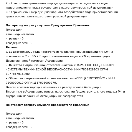
2. О повторном применении мер дисциплинарного воздействия в виде
приостановления права осуществлять подготовку проектной документации.
3. О применении мер дисциплинарного воздействия в виде приостановления
права осуществлять подготовку проектной документации.
По первому вопросу слушали Председателя Правления
Голосовали
«за» - единогласно
«против» - 0
«воздержался» - 0
Решили:
С 11 декабря 2020 года исключить из числа членов Ассоциации «НПО» на
основании ч. 2 ст. 55.7 Градостроительного кодекса РФ и рекомендации
Дисциплинарной комиссии Ассоциации
- Общество с ограниченной ответственностью «ОХРАННОЕ ПРЕДПРИЯТИЕ
«СИСТЕМЫ ТЕХНИЧЕСКОЙ БЕЗОПАСНОСТИ» ИНН 7801429203 ОГРН
1077847014266;
- Общество с ограниченной ответственностью «СПЕЦРЕМСТРОЙ-21» ИНН
7608020010 ОГРН 1137608000276.
Внести соответствующие изменения в реестр членов Ассоциации.
Внесенные в Ассоциацию взносы на основании Градостроительного кодекса РФ и
внутренних положений Ассоциации не возвращается.
По второму вопросу слушали Председателя Правления
Голосовали
«за» - единогласно
«против» - 0
«воздержался» - 0