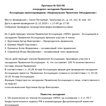
Протокол № 522-ПА
очередного заседания Правления
Ассоциации проектировщиков «Национальное Проектное Объединение»
Место проведения г. Санкт-Петербург, Уральская ул., д. 13, лит. И, пом. 1Н
Дата и время проведения 11.12.2020 г. с 17-00 до 17-30
Собрание проведено посредством видео-конференц-связи.
Из 4 действующих членов Правления Ассоциации «НПО» (далее - Ассоциация) в
заседании Правления Ассоциации приняли участие 4 члена:
1. Кругликов Артур Викторович – Председатель правления;
2. Еремин Юрий Сергеевич;
3. Еремина Алла Федоровна – независимый член правления.
4. Самойлов Игорь Михайлович – независимый член правления
Число действующих членов Правления Ассоциации, принявших участие в
заседании Правления Ассоциации - 4, что составляет 100 % количественного
состава членов Правления.
В соответствии с п. 10.28 Устава Ассоциации кворум для проведения заседания
Ассоциации имеется. Правление Ассоциации созвано в соответствии с п. 10.19,
10.20 Устава Ассоциации.
Функции Секретаря на заседании Правления Ассоциации и лица, ответственного
за подсчет
голосов выполнял Кругликов Артур Викторович.
Повестка заседания:
1. Об исключении из членов Ассоциации «НПО» на основании ч. 2 ст. 55.7
Градостроительного кодекса РФ и рекомендации Дисциплинарной комиссии
Ассоциации.