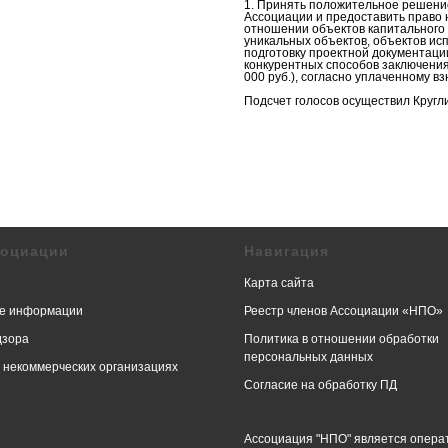
1. Принять положительное решени
Ассоциации и предоставить право 
отношении объектов капитального 
уникальных объектов, объектов ис
подготовку проектной документаци
конкурентных способов заключения 
000 руб.), согласно уплаченному в
Подсчет голосов осуществил Кругл
социации
Навигация
Карта сайта
е информации
Реестр членов Ассоциации «НПО»
дзора
Политика в отношении обработки
персональных данных
в некоммерческих организациях
Согласие на обработку ПД
Ассоциация "НПО" является опера