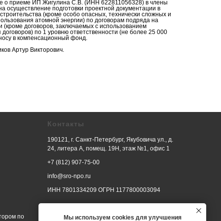
е о приеме ИП Жигулина С.В. (ИНН 622811056328) в члены
на осуществление подготовки проектной документации в
строительства (кроме особо опасных, технически сложных и
пользования атомной энергии) по договорам подряда на
и (кроме договоров, заключаемых с использованием
договоров) по 1 уровню ответственности (не более 25 000
зносу в компенсационный фонд.
иков Артур Викторович.
Контакты
190121, г. Санкт-Петербург, Якубовича ул., д.
24, литера А, помещ. 19Н, этаж №1, офис 1
+7 (812) 907-75-00
info@sro-npo.ru
ИНН 7801334209 ОГРН 1177800003094
тором по
Мы используем cookies для улучшения