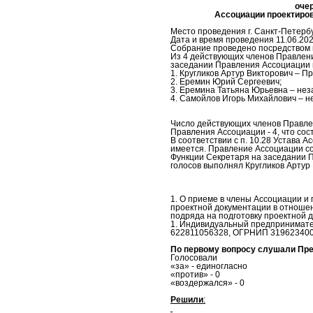
оче
Ассоциации проектиро
Место проведения г. Санкт-Петербург
Дата и время проведения 11.06.2020
Собрание проведено посредством 
Из 4 действующих членов Правлени
заседании Правления Ассоциации п
1. Кругликов Артур Викторович – П
2. Еремин Юрий Сергеевич;
3. Еремина Татьяна Юрьевна – нез
4. Самойлов Игорь Михайлович – 
Число действующих членов Правле
Правления Ассоциации - 4, что сос
В соответствии с п. 10.28 Устава
имеется. Правление Ассоциации соз
Функции Секретаря на заседании П
голосов выполнял Кругликов Артур 
1. О приеме в члены Ассоциации и
проектной документации в отношен
подряда на подготовку проектной 
1. Индивидуальный предпринимате
622811056328, ОГРНИП 31962340
По первому вопросу слушали Пр
Голосовали
«за» - единогласно
«против» - 0
«воздержался» - 0
Решили
: