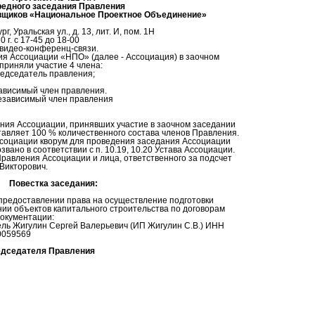
редного заседания Правления
вщиков «Национальное Проектное Объединение»
, Уральская ул., д. 13, лит. И, пом. 1Н
 г. с 17-45 до 18-00
видео-конференц-связи.
я Ассоциации «НПО» (далее - Ассоциация) в заочном
риняли участие 4 члена:
редседатель правления;
ависимый член правления.
независимый член правления
ния Ассоциации, принявших участие в заочном заседании
тавляет 100 % количественного состава членов Правления.
 Ассоциации кворум для проведения заседания Ассоциации
вано в соответствии с п. 10.19, 10.20 Устава Ассоциации.
равления Ассоциации и лица, ответственного за подсчет
Викторович.
Повестка заседания:
 предоставлении права на осуществление подготовки
ии объектов капитального строительства по договорам
документации:
ль Жигулин Сергей Валерьевич (ИП Жигулин С.В.) ИНН
0059569
едседателя Правления