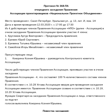
Протокол № 368-ПА
очередного заседания Правления
Ассоциации проектировщиков «Национальное Проектное Объединение»
Место проведения г. Санкт-Петербург, Уральская ул., д. 13, лит. И, пом. 1Н
Дата и время проведения 12.03.2020 г. с 17-00 до 17-30
Из 4 действующих членов Правления Ассоциации «НПО» (далее - Ассоциация) в
очном заседании Правления Ассоциации приняли участие 4 члена:
1. Кругликов Артур Викторович – Председатель правления;
2. Еремин Юрий Сергеевич;
3. Еремина Татьяна Юрьевна – независимый член правления.
4. Самойлов Игорь Михайлович – независимый член правления
Присутствующие лица:
1. Кокорина Ксения Юрьевна – руководитель Контрольного комитета
Ассоциации;
Число действующих членов Правления Ассоциации, принявших участие в очном
заседании
Правления Ассоциации - 4, что составляет 100 % количественного состава членов
Правления.
В соответствии с п. 10.28 Устава Ассоциации кворум для проведения заседания
Ассоциации имеется. Правление Ассоциации созвано в соответствии с п. 10.19,
10.20 Устава Ассоциации.
Функции Секретаря на заседании Правления Ассоциации и лица, ответственного
за подсчет
голосов выполняла Кокорина Ксения Юрьевна.
Повестка заседания: