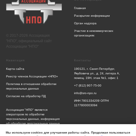
Главная
Раскрытие информации
Орган надзора
Участие в некоммерческих
© 2017-2026 Ассоциация
организациях
"НПО", официальный сайт
Ассоциации "НПО"
Навигация
Контакты
Карта сайта
190121, г. Санкт-Петербург,
Якубовича ул., д. 24, литера А,
Реестр членов Ассоциации «НПО»
помещ. 19Н, этаж №1, офис 1
Политика в отношении обработки
+7 (812) 907-75-00
персональных данных
info@sro-npo.ru
Согласие на обработку ПД
ИНН 7801334209 ОГРН
1177800003094
Ассоциация "НПО" является
оператором по обработке
персональных данных, информация
об обработке персональных данных
и сведения о реализуемых
требованиях к защите персональных
Мы используем cookies для улучшения работы сайта. Продолжая пользоваться