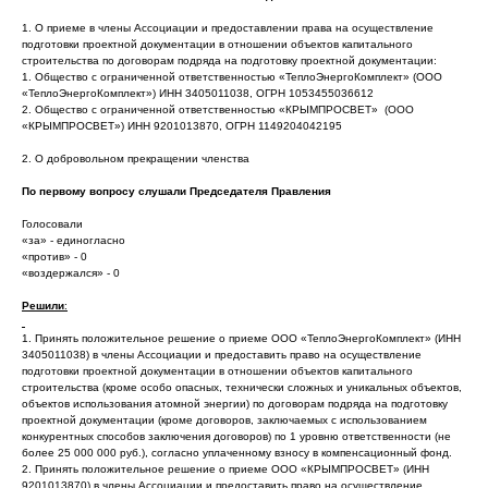
1. О приеме в члены Ассоциации и предоставлении права на осуществление
подготовки проектной документации в отношении объектов капитального
строительства по договорам подряда на подготовку проектной документации:
1. Общество с ограниченной ответственностью «ТеплоЭнергоКомплект» (ООО
«ТеплоЭнергоКомплект») ИНН 3405011038, ОГРН 1053455036612
2. Общество с ограниченной ответственностью «КРЫМПРОСВЕТ» (ООО
«КРЫМПРОСВЕТ») ИНН 9201013870, ОГРН 1149204042195
2. О добровольном прекращении членства
По первому вопросу слушали Председателя Правления
Голосовали
«за» - единогласно
«против» - 0
«воздержался» - 0
Решили
:
1. Принять положительное решение о приеме ООО «ТеплоЭнергоКомплект» (ИНН
3405011038) в члены Ассоциации и предоставить право на осуществление
подготовки проектной документации в отношении объектов капитального
строительства (кроме особо опасных, технически сложных и уникальных объектов,
объектов использования атомной энергии) по договорам подряда на подготовку
проектной документации (кроме договоров, заключаемых с использованием
конкурентных способов заключения договоров) по 1 уровню ответственности (не
более 25 000 000 руб.), согласно уплаченному взносу в компенсационный фонд.
2. Принять положительное решение о приеме ООО «КРЫМПРОСВЕТ» (ИНН
9201013870) в члены Ассоциации и предоставить право на осуществление