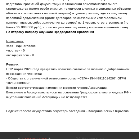
подготовки проектной документации в отношении объектов капитального
строительства (кроме особо опасных, технически сложных и уникальных объектов,
объектов использования атомной энергии) по договорам подряда на подготовку
проектной документации (кроме договоров, заключаемых с использованием
конкурентных способов заключения договоров) по 1 уровню ответственности (не
более 25 000 000 руб.), согласно уплаченному взносу в компенсационный фонд.
По второму вопросу слушали Председателя Правления
Голосовали
«за» - единогласно
«против» - 0
«воздержался» - 0
Решили:
С 12 марта 2020 года прекратить членство согласно заявлению о добровольном
прекращении членства:
- Общества с ограниченной ответственностью «СЕГА» ИНН 8911014267, ОГРН
1028900899928.
Внести соответствующие изменения в реестр членов Ассоциации.
Внесенные в Ассоциацию взносы на основании Градостроительного кодекса РФ и
внутренних положений Ассоциации не возвращается.
Подсчет голосов осуществила секретарь заседания – Кокорина Ксения Юрьевна.
Об Ассоциации