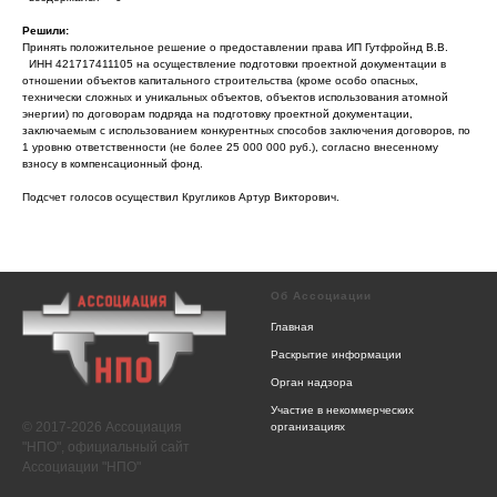
Решили:
Принять положительное решение о предоставлении права ИП Гутфройнд В.В.
ИНН 421717411105 на осуществление подготовки проектной документации в
отношении объектов капитального строительства (кроме особо опасных,
технически сложных и уникальных объектов, объектов использования атомной
энергии) по договорам подряда на подготовку проектной документации,
заключаемым с использованием конкурентных способов заключения договоров, по
1 уровню ответственности (не более 25 000 000 руб.), согласно внесенному
взносу в компенсационный фонд.
Подсчет голосов осуществил Кругликов Артур Викторович.
Об Ассоциации
Главная
Раскрытие информации
Орган надзора
Участие в некоммерческих
© 2017-2026 Ассоциация
организациях
"НПО", официальный сайт
Ассоциации "НПО"