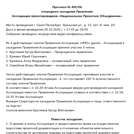
Протокол № 492-ПА
очередного заседания Правления
Ассоциации проектировщиков «Национальное Проектное Объединение»
Место проведения г. Санкт-Петербург, Уральская ул., д. 13, лит. И, пом. 1Н
Дата и время проведения 26.10.2020 г. с 17-45 до 18-05
Собрание проведено посредством видео-конференц-связи.
Из 4 действующих членов Правления Ассоциации «НПО» (далее - Ассоциация) в
заседании Правления Ассоциации приняли участие 4 члена:
1. Кругликов Артур Викторович – Председатель правления;
2. Еремин Юрий Сергеевич;
3. Еремина Алла Федоровна – независимый член правления.
4. Самойлов Игорь Михайлович – независимый член правления
Число действующих членов Правления Ассоциации, принявших участие в
заседании Правления Ассоциации - 4, что составляет 100 % количественного
состава членов Правления.
В соответствии с п. 10.28 Устава Ассоциации кворум для проведения заседания
Ассоциации имеется. Правление Ассоциации созвано в соответствии с п. 10.19,
10.20 Устава Ассоциации.
Функции Секретаря на заседании Правления Ассоциации и лица, ответственного
за подсчет
голосов выполнял Кругликов Артур Викторович.
Повестка заседания:
1. О приеме в члены Ассоциации и предоставлении права на осуществление
подготовки проектной документации в отношении объектов капитального
строительства по договорам подряда на подготовку проектной документации: