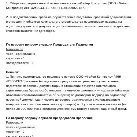
1. Общество с ограниченной ответственностью «Файер Контроль» (ООО «Файер
Контроль») ИНН 4253043718, ОГРН 1184205022187.
2. О предоставлении права на осуществление подготовки проектной документации
в отношении объектов капитального строительства по договорам подряда на
подготовку проектной документации заключаемым с использованием конкурентных
способов заключения договоров.
По первому вопросу слушали Председателя Правления
Голосовали
«за» - единогласно
«против» - 0
«воздержался» - 0
Решили:
1. Принять положительное решение о приеме ООО «Файер Контроль» (ИНН
4253043718) в члены Ассоциации и предоставить право на осуществление
подготовки проектной документации в отношении объектов капитального
строительства (кроме особо опасных, технически сложных и уникальных объектов,
объектов использования атомной энергии) по договорам подряда на подготовку
проектной документации (кроме договоров, заключаемых с использованием
конкурентных способов заключения договоров) по 1 уровню ответственности (не
более 25 000 000 руб.), согласно уплаченному взносу в компенсационный фонд.
По второму вопросу слушали Председателя Правления
Голосовали
«за» - единогласно
«против» - 0
«воздержался» - 0