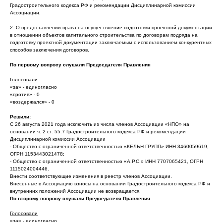
Градостроительного кодекса РФ и рекомендации Дисциплинарной комиссии
Ассоциации.
2. О предоставлении права на осуществление подготовки проектной документации
в отношении объектов капитального строительства по договорам подряда на
подготовку проектной документации заключаемым с использованием конкурентных
способов заключения договоров.
По первому вопросу слушали Председателя Правления
Голосовали
«за» - единогласно
«против» - 0
«воздержался» - 0
Решили:
С 26 августа 2021 года исключить из числа членов Ассоциации «НПО» на
основании ч. 2 ст. 55.7 Градостроительного кодекса РФ и рекомендации
Дисциплинарной комиссии Ассоциации
- Общество с ограниченной ответственностью «КЁЛЬН ГРУПП» ИНН 3460059619,
ОГРН 1153443021478;
- Общество с ограниченной ответственностью «А.Р.С.» ИНН 7707065421, ОГРН
1115024004446.
Внести соответствующие изменения в реестр членов Ассоциации.
Внесенные в Ассоциацию взносы на основании Градостроительного кодекса РФ и
внутренних положений Ассоциации не возвращается.
По второму вопросу слушали Председателя Правления
Голосовали
«за» - единогласно