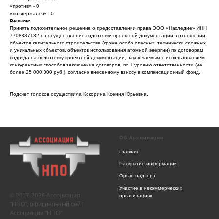
«против» - 0
«воздержался» - 0
Решили:
Принять положительное решение о предоставлении права ООО «Наследие» ИНН
7708387132 на осуществление подготовки проектной документации в отношении
объектов капитального строительства (кроме особо опасных, технически сложных
и уникальных объектов, объектов использования атомной энергии) по договорам
подряда на подготовку проектной документации, заключаемым с использованием
конкурентных способов заключения договоров, по 1 уровню ответственности (не
более 25 000 000 руб.), согласно внесенному взносу в компенсационный фонд.
Подсчет голосов осуществила Кокорина Ксения Юрьевна.
Об Ассоциации
Главная
Раскрытие информации
Орган надзора
Участие в некоммерческих
© 2017-2026 Ассоциация
организациях
"НПО", официальный сайт
Ассоциации "НПО"