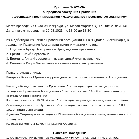
Протокол № 676-ПА
очередного заседания Правления
Ассоциации проектировщиков «Национальное Проектное Объединение»
Место проведения г. Санкт-Петербург, ул. Малая Морская, д. 17, лит. А, пом. 14Н
Дата и время проведения 26.08.2021 г. с 18-00 до 18-30
Из 4 действующих членов Правления Ассоциации «НПО» (далее - Ассоциация) в
заседании Правления Ассоциации приняли участие 4 члена:
1. Кругликов Артур Викторович – Председатель правления;
2. Еремин Юрий Сергеевич;
3. Еремина Алла Федоровна – независимый член правления.
4. Самойлов Игорь Михайлович – независимый член правления
Присутствующие лица:
Кокорина Ксения Юрьевна – руководитель Контрольного комитета Ассоциации.
Число действующих членов Правления Ассоциации, принявших участие в
заседании Правления Ассоциации - 4, что составляет 100 % количественного
состава членов Правления.
В соответствии с п. 10.28 Устава Ассоциации кворум для проведения заседания
Ассоциации имеется. Правление Ассоциации созвано в соответствии с п. 10.19,
10.20 Устава Ассоциации.
Функции Секретаря на заседании Правления Ассоциации и лица, ответственного
за подсчет
голосов выполняла Кокорина Ксения Юрьевна.
Повестка заседания:
1. Об исключении из членов Ассоциации «НПО» на основании ч. 2 ст. 55.7