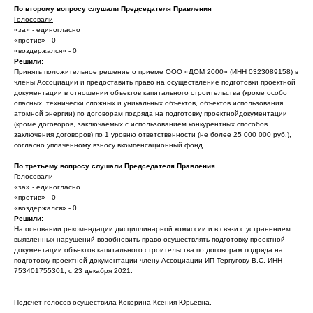
По второму вопросу слушали Председателя Правления
Голосовали
«за» - единогласно
«против» - 0
«воздержался» - 0
Решили:
Принять положительное решение о приеме ООО «ДОМ 2000» (ИНН 0323089158) в
члены Ассоциации и предоставить право на осуществление подготовки проектной
документации в отношении объектов капитального строительства (кроме особо
опасных, технически сложных и уникальных объектов, объектов использования
атомной энергии) по договорам подряда на подготовку проектнойдокументации
(кроме договоров, заключаемых с использованием конкурентных способов
заключения договоров) по 1 уровню ответственности (не более 25 000 000 руб.),
согласно уплаченному взносу вкомпенсационный фонд.
По третьему вопросу слушали Председателя Правления
Голосовали
«за» - единогласно
«против» - 0
«воздержался» - 0
Решили:
На основании рекомендации дисциплинарной комиссии и в связи с устранением
выявленных нарушений возобновить право осуществлять подготовку проектной
документации объектов капитального строительства по договорам подряда на
подготовку проектной документации члену Ассоциации ИП Терпугову В.С. ИНН
753401755301, с 23 декабря 2021.
Подсчет голосов осуществила Кокорина Ксения Юрьевна.