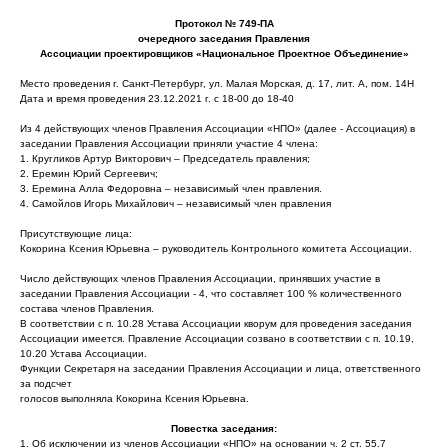
Протокол № 749-ПА
очередного заседания Правления
Ассоциации проектировщиков «Национальное Проектное Объединение»
Место проведения г. Санкт-Петербург, ул. Малая Морская, д. 17, лит. А, пом. 14Н
Дата и время проведения 23.12.2021 г. с 18-00 до 18-40
Из 4 действующих членов Правления Ассоциации «НПО» (далее - Ассоциация) в
заседании Правления Ассоциации приняли участие 4 члена:
1. Кругликов Артур Викторович – Председатель правления;
2. Еремин Юрий Сергеевич;
3. Еремина Алла Федоровна – независимый член правления.
4. Самойлов Игорь Михайлович – независимый член правления
Присутствующие лица:
Кокорина Ксения Юрьевна – руководитель Контрольного комитета Ассоциации.
Число действующих членов Правления Ассоциации, принявших участие в
заседании Правления Ассоциации - 4, что составляет 100 % количественного
состава членов Правления.
В соответствии с п. 10.28 Устава Ассоциации кворум для проведения заседания
Ассоциации имеется. Правление Ассоциации созвано в соответствии с п. 10.19,
10.20 Устава Ассоциации.
Функции Секретаря на заседании Правления Ассоциации и лица, ответственного
за подсчет
голосов выполняла Кокорина Ксения Юрьевна.
Повестка заседания:
1. Об исключении из членов Ассоциации «НПО» на основании ч. 2 ст. 55.7