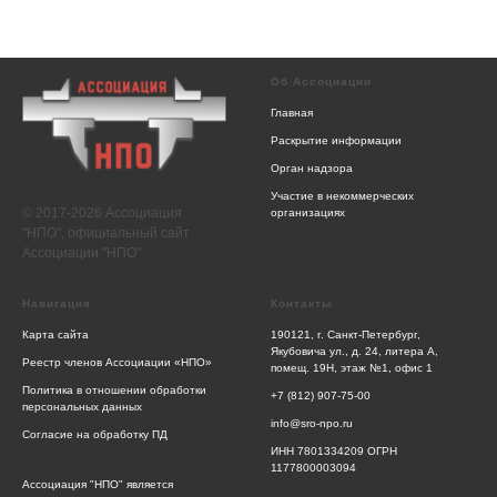
Об Ассоциации
Главная
Раскрытие информации
Орган надзора
Участие в некоммерческих
© 2017-2026 Ассоциация
организациях
"НПО", официальный сайт
Ассоциации "НПО"
Навигация
Контакты
Карта сайта
190121, г. Санкт-Петербург,
Якубовича ул., д. 24, литера А,
Реестр членов Ассоциации «НПО»
помещ. 19Н, этаж №1, офис 1
Политика в отношении обработки
+7 (812) 907-75-00
персональных данных
info@sro-npo.ru
Согласие на обработку ПД
ИНН 7801334209 ОГРН
1177800003094
Ассоциация "НПО" является