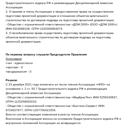
Градостроительного кодекса РФ и рекомендации Дисциплинарной комиссии
Ассоциации.
2. О приеме в члены Ассоциации и предоставлении права на осуществление
подготовки проектной документации в отношении объектов капитального
строительства по договорам подряда на подготовку проектной документации:
- Общество с ограниченной ответственностью «ДОМ 2000» (ООО «ДОМ 2000»)
ИНН 0323089158, ОГРН 1020300904073.
3. О возобновлении права осуществлять подготовку проектной документации
объектов капитального строительства по договорам подряда на подготовку
проектной документации.
По первому вопросу слушали Председателя Правления
Голосовали
«за» - единогласно
«против» - 0
«воздержался» - 0
Решили:
С 23 декабря 2021 года исключить из числа членов Ассоциации «НПО» на
основании ч. 2 ст. 55.7 Градостроительного кодекса РФ и рекомендации
Дисциплинарной комиссии Ассоциации
- Общество с ограниченной ответственностью «МедКриоТех» ИНН 5259100837,
ОГРН 1125259002010;
- Общество с ограниченной ответственностью «Бастион-Сервис» ИНН
9724027677, ОГРН 1207700421554.
Внести соответствующие изменения в реестр членов Ассоциации.
Внесенные в Ассоциацию взносы на основании Градостроительного кодекса РФ и
внутренних положений Ассоциации не возвращается.