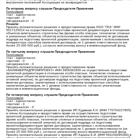
внутренних положений Ассоциации не возвращается.
По второму вопросу слушали Председателя Правления
Голосовали
«за» - единогласно
«против» - 0
«воздержался» - 0
Решили:
Принять положительное решение о предоставлении права ООО "ГЕА" ИНН
5017125014 на осуществление подготовки проектной документации в отношении
объектов капитального строительства (кроме особо опасных, технически сложных
и уникальных объектов, объектов использования атомной энергии) по договорам
подряда на подготовку проектной документации, заключаемым с использованием
конкурентных способов заключения договоров, по 1 уровню ответственности (не
более 25 000 000 руб.), согласно внесенному взносу в компенсационный фонд.
По третьему вопросу слушали Председателя Правления
Голосовали
«за» - единогласно
«против» - 0
«воздержался» - 0
Принять положительное решение о предоставлении права
«КАЛИНИНГРАДПРОМПРОЕКТ» ИНН 3906391856 на осуществление подготовки
проектной документации в отношении особо опасных, технически сложных и
уникальных объектов капитального строительства (кроме объектов использования
атомной энергии), по договорам подряда на подготовку проектной документации,
включая договоры, заключаемые с использованием конкурентных способов
заключения договоров, по 1 уровню ответственности, согласно уплаченным
взносам в компенсационные фонды.
По четвертому вопросу слушали Председателя Правления
Голосовали
«за» - единогласно
«против» - 0
«воздержался» - 0
Принять положительное решение о приеме ИП Худякова К.Н. (ИНН 770704227805)
в члены Ассоциации и предоставить право на осуществление подготовки
проектной документации в отношении объектов капитального строительства
(кроме особо опасных, технически сложных и уникальных объектов, объектов
использования атомной энергии) по договорам подряда на подготовку
проектнойдокументации (кроме договоров, заключаемых с использованием
конкурентных способов заключения договоров) по 1 уровню ответственности (не
более 25 000 000 руб.), согласно уплаченному взносу вкомпенсационный фонд.
Принять положительное решение о приеме ИП Харина Е.И. (ИНН 591154095284) в
члены Ассоциации и предоставить право на осуществление подготовки проектной