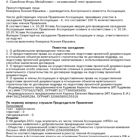
4. Самойлов Игорь Михайлович – независимый член правления
Присутствующие лица:
Кокорина Ксения Юрьевна – руководитель Контрольного комитета Ассоциации.
Число действующих членов Правления Ассоциации, принявших участие в
заседании Правления Ассоциации - 4, что составляет 100 % количественного
состава членов Правления.
В соответствии с п. 10.28 Устава Ассоциации кворум для проведения заседания
Ассоциации имеется. Правление Ассоциации созвано в соответствии с п. 10.19,
10.20 Устава Ассоциации.
Функции Секретаря на заседании Правления Ассоциации и лица, ответственного
за подсчет
голосов выполняла Кокорина Ксения Юрьевна.
Повестка заседания:
1. О добровольном прекращении членства.
2. О предоставлении права на осуществление подготовки проектной документации
в отношении объектов капитального строительства по договорам подряда, на
подготовку проектной документации заключаемым с использованием конкурентных
способов заключения договоров.
3. О предоставлении права на осуществление подготовки проектной документации
в отношении особо опасных, технически сложных и уникальных объектов
капитального строительства по договорам подряда на подготовку проектной
документации.
4. О приеме в члены Ассоциации и предоставлении права на осуществление
подготовки проектной документации в отношении объектов капитального
строительства по договорам подряда на подготовку проектной документации:
- Индивидуального предпринимателя Худякова Кирилла Николаевича (ИП Худякова
К.Н.) ИНН 770704227805, ОГРНИП 317774600493450.
- Индивидуального предпринимателя Харина Евгения Ивановича (ИП Харина Е.И.)
ИНН 591154095284, ОГРНИП 320665800155319.
По первому вопросу слушали Председателя Правления
Голосовали
«за» - единогласно
«против» - 0
«воздержался» - 0
Решили:
С 09 декабря 2021 года исключить из числа членов Ассоциации «НПО» на
основании заявления о добровольном прекращении членства:
- Общество с ограниченной ответственностью «Ремонтно строительная компания
Регион» ИНН 4205309196 ОГРН 1154205008320.
Внести соответствующие изменения в реестр членов Ассоциации.
Внесенные в Ассоциацию взносы на основании Градостроительного кодекса РФ и