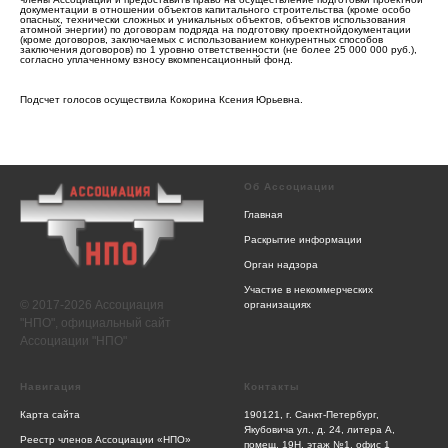
документации в отношении объектов капитального строительства (кроме особо
опасных, технически сложных и уникальных объектов, объектов использования
атомной энергии) по договорам подряда на подготовку проектнойдокументации
(кроме договоров, заключаемых с использованием конкурентных способов
заключения договоров) по 1 уровню ответственности (не более 25 000 000 руб.),
согласно уплаченному взносу вкомпенсационный фонд.
Подсчет голосов осуществила Кокорина Ксения Юрьевна.
Об Ассоциации
Главная
Раскрытие информации
Орган надзора
Участие в некоммерческих
© 2017-2026 Ассоциация
организациях
"НПО", официальный сайт
Ассоциации "НПО"
Навигация
Контакты
Карта сайта
190121, г. Санкт-Петербург,
Якубовича ул., д. 24, литера А,
Реестр членов Ассоциации «НПО»
помещ. 19Н, этаж №1, офис 1