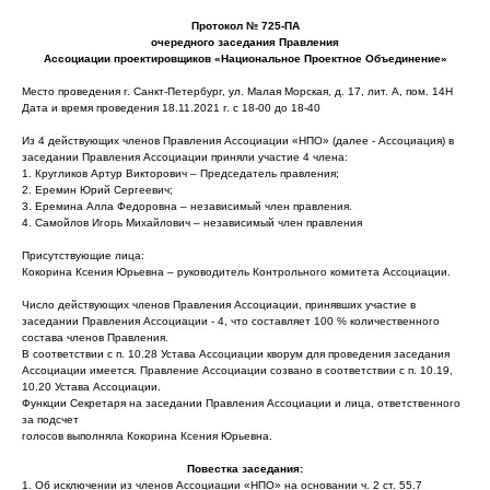
Протокол № 725-ПА
очередного заседания Правления
Ассоциации проектировщиков «Национальное Проектное Объединение»
Место проведения г. Санкт-Петербург, ул. Малая Морская, д. 17, лит. А, пом. 14Н
Дата и время проведения 18.11.2021 г. с 18-00 до 18-40
Из 4 действующих членов Правления Ассоциации «НПО» (далее - Ассоциация) в
заседании Правления Ассоциации приняли участие 4 члена:
1. Кругликов Артур Викторович – Председатель правления;
2. Еремин Юрий Сергеевич;
3. Еремина Алла Федоровна – независимый член правления.
4. Самойлов Игорь Михайлович – независимый член правления
Присутствующие лица:
Кокорина Ксения Юрьевна – руководитель Контрольного комитета Ассоциации.
Число действующих членов Правления Ассоциации, принявших участие в
заседании Правления Ассоциации - 4, что составляет 100 % количественного
состава членов Правления.
В соответствии с п. 10.28 Устава Ассоциации кворум для проведения заседания
Ассоциации имеется. Правление Ассоциации созвано в соответствии с п. 10.19,
10.20 Устава Ассоциации.
Функции Секретаря на заседании Правления Ассоциации и лица, ответственного
за подсчет
голосов выполняла Кокорина Ксения Юрьевна.
Повестка заседания:
1. Об исключении из членов Ассоциации «НПО» на основании ч. 2 ст. 55.7