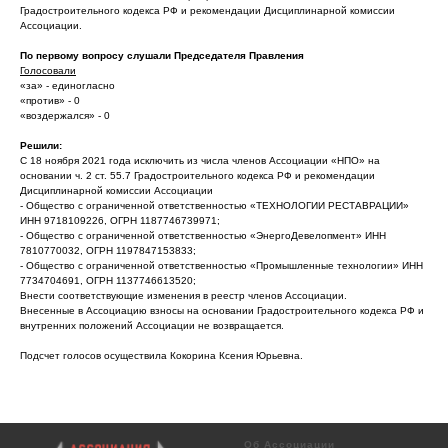
Градостроительного кодекса РФ и рекомендации Дисциплинарной комиссии
Ассоциации.
По первому вопросу слушали Председателя Правления
Голосовали
«за» - единогласно
«против» - 0
«воздержался» - 0
Решили:
С 18 ноября 2021 года исключить из числа членов Ассоциации «НПО» на
основании ч. 2 ст. 55.7 Градостроительного кодекса РФ и рекомендации
Дисциплинарной комиссии Ассоциации
- Общество с ограниченной ответственностью «ТЕХНОЛОГИИ РЕСТАВРАЦИИ»
ИНН 9718109226, ОГРН 1187746739971;
- Общество с ограниченной ответственностью «ЭнергоДевелопмент» ИНН
7810770032, ОГРН 1197847153833;
- Общество с ограниченной ответственностью «Промышленные технологии» ИНН
7734704691, ОГРН 1137746613520;
Внести соответствующие изменения в реестр членов Ассоциации.
Внесенные в Ассоциацию взносы на основании Градостроительного кодекса РФ и
внутренних положений Ассоциации не возвращается.
Подсчет голосов осуществила Кокорина Ксения Юрьевна.
Об Ассоциации