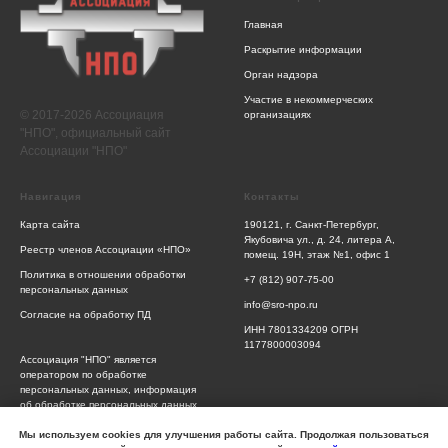
Главная
Раскрытие информации
Орган надзора
Участие в некоммерческих
© 2017-2026 Ассоциация
организациях
"НПО", официальный сайт
Ассоциации "НПО"
Навигация
Контакты
Карта сайта
190121, г. Санкт-Петербург,
Якубовича ул., д. 24, литера А,
Реестр членов Ассоциации «НПО»
помещ. 19Н, этаж №1, офис 1
Политика в отношении обработки
+7 (812) 907-75-00
персональных данных
info@sro-npo.ru
Согласие на обработку ПД
ИНН 7801334209 ОГРН
1177800003094
Ассоциация "НПО" является
оператором по обработке
персональных данных, информация
об обработке персональных данных
и сведения о реализуемых
требованиях к защите персональных
Мы используем cookies для улучшения работы сайта. Продолжая пользоваться