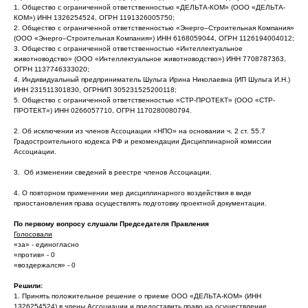
1. Общество с ограниченной ответственностью «ДЕЛЬТА-КОМ» (ООО «ДЕЛЬТА-
КОМ») ИНН 1326254524, ОГРН 1191326005750;
2. Общество с ограниченной ответственностью «Энерго–Строительная Компания»
(ООО «Энерго–Строительная Компания») ИНН 6168059044, ОГРН 1126194004012;
3. Общество с ограниченной ответственностью «Интеллектуальное
животноводство» (ООО «Интеллектуальное животноводство») ИНН 7708787363,
ОГРН 1137746333020;
4. Индивидуальный предприниматель Шульга Ирина Николаевна (ИП Шульга И.Н.)
ИНН 231511301830, ОГРНИП 305231525200118;
5. Общество с ограниченной ответственностью «СТР-ПРОТЕКТ» (ООО «СТР-
ПРОТЕКТ») ИНН 0266057710, ОГРН 1170280080794.
2. Об исключении из членов Ассоциации «НПО» на основании ч. 2 ст. 55.7
Градостроительного кодекса РФ и рекомендации Дисциплинарной комиссии
Ассоциации.
3. Об изменении сведений в реестре членов Ассоциации.
4. О повторном применении мер дисциплинарного воздействия в виде
приостановления права осуществлять подготовку проектной документации.
По первому вопросу слушали Председателя Правления
Голосовали
«за» - единогласно
«против» - 0
«воздержался» - 0
Решили:
1. Принять положительное решение о приеме ООО «ДЕЛЬТА-КОМ» (ИНН
1326254524) в члены Ассоциации и предоставить право на осуществление