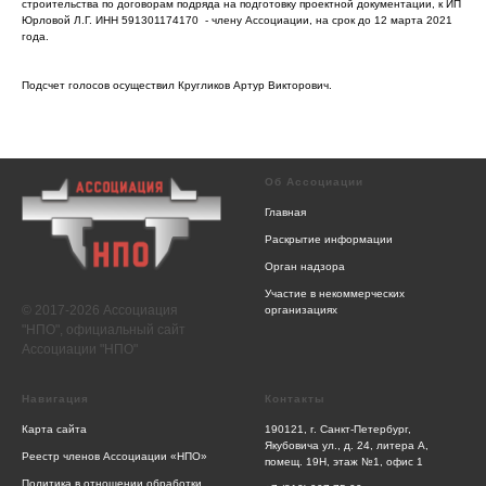
строительства по договорам подряда на подготовку проектной документации, к ИП
Юрловой Л.Г. ИНН 591301174170 - члену Ассоциации, на срок до 12 марта 2021
года.
Подсчет голосов осуществил Кругликов Артур Викторович.
Об Ассоциации
Главная
Раскрытие информации
Орган надзора
Участие в некоммерческих
© 2017-2026 Ассоциация
организациях
"НПО", официальный сайт
Ассоциации "НПО"
Навигация
Контакты
Карта сайта
190121, г. Санкт-Петербург,
Якубовича ул., д. 24, литера А,
Реестр членов Ассоциации «НПО»
помещ. 19Н, этаж №1, офис 1
Политика в отношении обработки