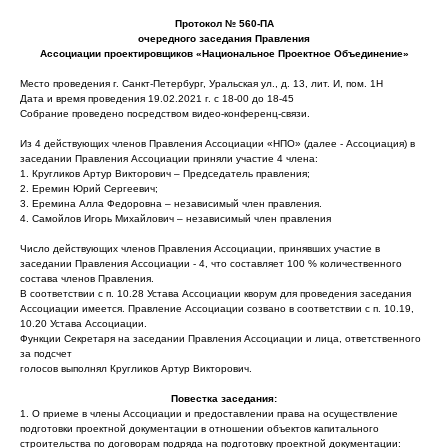
Протокол № 560-ПА
очередного заседания Правления
Ассоциации проектировщиков «Национальное Проектное Объединение»
Место проведения г. Санкт-Петербург, Уральская ул., д. 13, лит. И, пом. 1Н
Дата и время проведения 19.02.2021 г. с 18-00 до 18-45
Собрание проведено посредством видео-конференц-связи.
Из 4 действующих членов Правления Ассоциации «НПО» (далее - Ассоциация) в
заседании Правления Ассоциации приняли участие 4 члена:
1. Кругликов Артур Викторович – Председатель правления;
2. Еремин Юрий Сергеевич;
3. Еремина Алла Федоровна – независимый член правления.
4. Самойлов Игорь Михайлович – независимый член правления
Число действующих членов Правления Ассоциации, принявших участие в
заседании Правления Ассоциации - 4, что составляет 100 % количественного
состава членов Правления.
В соответствии с п. 10.28 Устава Ассоциации кворум для проведения заседания
Ассоциации имеется. Правление Ассоциации созвано в соответствии с п. 10.19,
10.20 Устава Ассоциации.
Функции Секретаря на заседании Правления Ассоциации и лица, ответственного
за подсчет
голосов выполнял Кругликов Артур Викторович.
Повестка заседания:
1. О приеме в члены Ассоциации и предоставлении права на осуществление
подготовки проектной документации в отношении объектов капитального
строительства по договорам подряда на подготовку проектной документации: