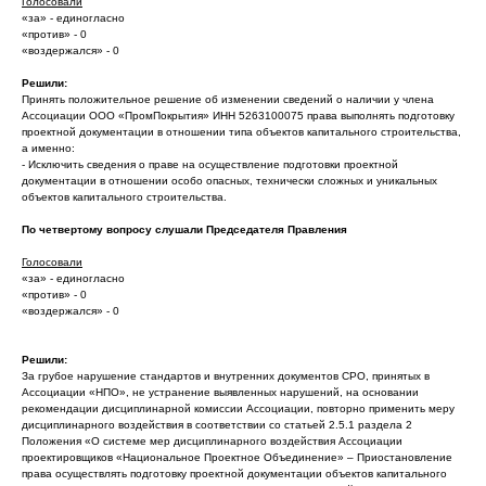
Голосовали
«за» - единогласно
«против» - 0
«воздержался» - 0
Решили:
Принять положительное решение об изменении сведений о наличии у члена
Ассоциации ООО «ПромПокрытия» ИНН 5263100075 права выполнять подготовку
проектной документации в отношении типа объектов капитального строительства,
а именно:
- Исключить сведения о праве на осуществление подготовки проектной
документации в отношении особо опасных, технически сложных и уникальных
объектов капитального строительства.
По четвертому вопросу слушали Председателя Правления
Голосовали
«за» - единогласно
«против» - 0
«воздержался» - 0
Решили:
За грубое нарушение стандартов и внутренних документов СРО, принятых в
Ассоциации «НПО», не устранение выявленных нарушений, на основании
рекомендации дисциплинарной комиссии Ассоциации, повторно применить меру
дисциплинарного воздействия в соответствии со статьей 2.5.1 раздела 2
Положения «О системе мер дисциплинарного воздействия Ассоциации
проектировщиков «Национальное Проектное Объединение» – Приостановление
права осуществлять подготовку проектной документации объектов капитального