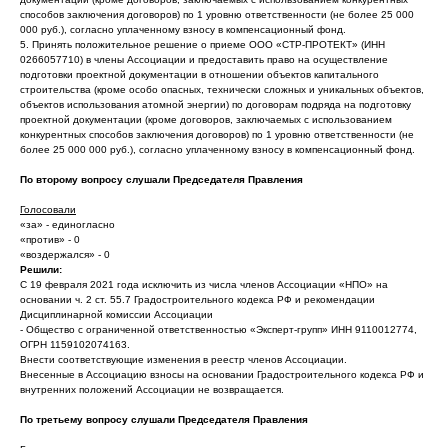
способов заключения договоров) по 1 уровню ответственности (не более 25 000
000 руб.), согласно уплаченному взносу в компенсационный фонд.
5. Принять положительное решение о приеме ООО «СТР-ПРОТЕКТ» (ИНН
0266057710) в члены Ассоциации и предоставить право на осуществление
подготовки проектной документации в отношении объектов капитального
строительства (кроме особо опасных, технически сложных и уникальных объектов,
объектов использования атомной энергии) по договорам подряда на подготовку
проектной документации (кроме договоров, заключаемых с использованием
конкурентных способов заключения договоров) по 1 уровню ответственности (не
более 25 000 000 руб.), согласно уплаченному взносу в компенсационный фонд.
По второму вопросу слушали Председателя Правления
Голосовали
«за» - единогласно
«против» - 0
«воздержался» - 0
Решили:
С 19 февраля 2021 года исключить из числа членов Ассоциации «НПО» на
основании ч. 2 ст. 55.7 Градостроительного кодекса РФ и рекомендации
Дисциплинарной комиссии Ассоциации
- Общество с ограниченной ответственностью «Эксперт-групп» ИНН 9110012774,
ОГРН 1159102074163.
Внести соответствующие изменения в реестр членов Ассоциации.
Внесенные в Ассоциацию взносы на основании Градостроительного кодекса РФ и
внутренних положений Ассоциации не возвращается.
По третьему вопросу слушали Председателя Правления