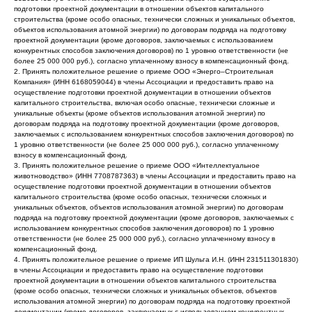
подготовки проектной документации в отношении объектов капитального
строительства (кроме особо опасных, технически сложных и уникальных объектов,
объектов использования атомной энергии) по договорам подряда на подготовку
проектной документации (кроме договоров, заключаемых с использованием
конкурентных способов заключения договоров) по 1 уровню ответственности (не
более 25 000 000 руб.), согласно уплаченному взносу в компенсационный фонд.
2. Принять положительное решение о приеме ООО «Энерго–Строительная
Компания» (ИНН 6168059044) в члены Ассоциации и предоставить право на
осуществление подготовки проектной документации в отношении объектов
капитального строительства, включая особо опасные, технически сложные и
уникальные объекты (кроме объектов использования атомной энергии) по
договорам подряда на подготовку проектной документации (кроме договоров,
заключаемых с использованием конкурентных способов заключения договоров) по
1 уровню ответственности (не более 25 000 000 руб.), согласно уплаченному
взносу в компенсационный фонд.
3. Принять положительное решение о приеме ООО «Интеллектуальное
животноводство» (ИНН 7708787363) в члены Ассоциации и предоставить право на
осуществление подготовки проектной документации в отношении объектов
капитального строительства (кроме особо опасных, технически сложных и
уникальных объектов, объектов использования атомной энергии) по договорам
подряда на подготовку проектной документации (кроме договоров, заключаемых с
использованием конкурентных способов заключения договоров) по 1 уровню
ответственности (не более 25 000 000 руб.), согласно уплаченному взносу в
компенсационный фонд.
4. Принять положительное решение о приеме ИП Шульга И.Н. (ИНН 231511301830)
в члены Ассоциации и предоставить право на осуществление подготовки
проектной документации в отношении объектов капитального строительства
(кроме особо опасных, технически сложных и уникальных объектов, объектов
использования атомной энергии) по договорам подряда на подготовку проектной
документации (кроме договоров, заключаемых с использованием конкурентных