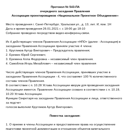
Протокол № 543-ПА
очередного заседания Правления
Ассоциации проектировщиков «Национальное Проектное Объединение»
Место проведения г. Санкт-Петербург, Уральская ул., д. 13, лит. И, пом. 1Н
Дата и время проведения 26.01.2021 г. с 18-00 до 18-10
Собрание проведено посредством видео-конференц-связи.
Из 4 действующих членов Правления Ассоциации «НПО» (далее - Ассоциация) в
заседании Правления Ассоциации приняли участие 4 члена:
1. Кругликов Артур Викторович – Председатель правления;
2. Еремин Юрий Сергеевич;
3. Еремина Алла Федоровна – независимый член правления.
4. Самойлов Игорь Михайлович – независимый член правления
Число действующих членов Правления Ассоциации, принявших участие в
заседании Правления Ассоциации - 4, что составляет 100 % количественного
состава членов Правления.
В соответствии с п. 10.28 Устава Ассоциации кворум для проведения заседания
Ассоциации имеется. Правление Ассоциации созвано в соответствии с п. 10.19,
10.20 Устава Ассоциации.
Функции Секретаря на заседании Правления Ассоциации и лица, ответственного
за подсчет
голосов выполнял Кругликов Артур Викторович.
Повестка заседания:
1. О приеме в члены Ассоциации и предоставлении права на осуществление
подготовки проектной документации в отношении объектов капитального