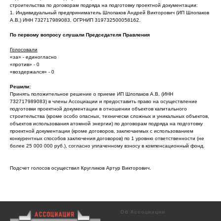
строительства по договорам подряда на подготовку проектной документации:
1. Индивидуальный предприниматель Шлопаков Андрей Викторович (ИП Шлопаков
А.В.) ИНН 732717989083, ОГРНИП 319732500058162.
По первому вопросу слушали Председателя Правления
Голосовали
«за» - единогласно
«против» - 0
«воздержался» - 0
Решили:
Принять положительное решение о приеме ИП Шлопаков А.В. (ИНН
732717989083) в члены Ассоциации и предоставить право на осуществление
подготовки проектной документации в отношении объектов капитального
строительства (кроме особо опасных, технически сложных и уникальных объектов,
объектов использования атомной энергии) по договорам подряда на подготовку
проектной документации (кроме договоров, заключаемых с использованием
конкурентных способов заключения договоров) по 1 уровню ответственности (не
более 25 000 000 руб.), согласно уплаченному взносу в компенсационный фонд.
Подсчет голосов осуществил Кругликов Артур Викторович.
Об Ассоциации