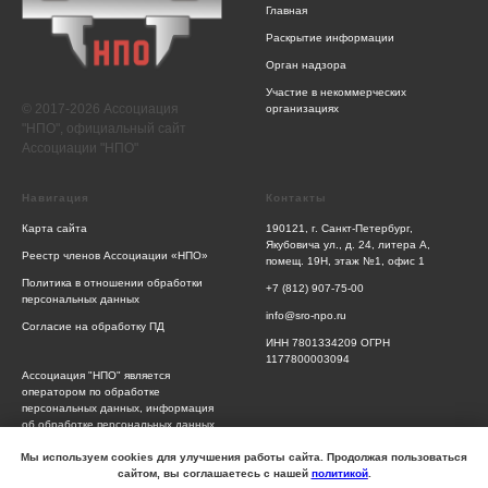
Главная
Раскрытие информации
Орган надзора
Участие в некоммерческих
© 2017-2026 Ассоциация
организациях
"НПО", официальный сайт
Ассоциации "НПО"
Навигация
Контакты
Карта сайта
190121, г. Санкт-Петербург,
Якубовича ул., д. 24, литера А,
Реестр членов Ассоциации «НПО»
помещ. 19Н, этаж №1, офис 1
Политика в отношении обработки
+7 (812) 907-75-00
персональных данных
info@sro-npo.ru
Согласие на обработку ПД
ИНН 7801334209 ОГРН
1177800003094
Ассоциация "НПО" является
оператором по обработке
персональных данных, информация
об обработке персональных данных
и сведения о реализуемых
требованиях к защите персональных
Мы используем cookies для улучшения работы сайта. Продолжая пользоваться
данных отражены в Политике
сайтом, вы соглашаетесь с нашей
политикой
.