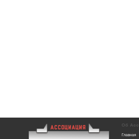
Об Ас
Главная