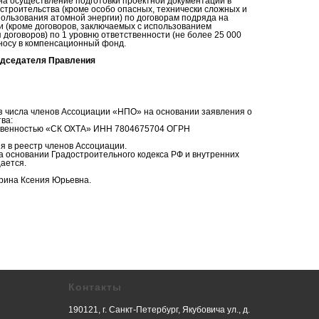
на осуществление подготовки проектной документации в
строительства (кроме особо опасных, технически сложных и
пользования атомной энергии) по договорам подряда на
и (кроме договоров, заключаемых с использованием
договоров) по 1 уровню ответственности (не более 25 000
зносу в компенсационный фонд.
едседателя Правления
 из числа членов Ассоциации «НПО» на основании заявления о
ва:
ственностью «СК ОХТА» ИНН 7804675704 ОГРН
 в реестр членов Ассоциации.
 основании Градостроительного кодекса РФ и внутренних
ается.
орина Ксения Юрьевна.
Контакты
190121, г. Санкт-Петербург, Якубовича ул., д.