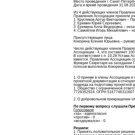
Место проведения г. Санкт-Петербур
Дата и время проведения 31.08.2021
Из 4 действующих членов Правлени
Правления Ассоциации приняли уча
1. Кругликов Артур Викторович – П
2. Еремин Юрий Сергеевич;
3. Еремина Алла Федоровна – нез
4. Самойлов Игорь Михайлович – 
Присутствующие лица:
Кокорина Ксения Юрьевна – руково
Число действующих членов Правле
Ассоциации - 4, что составляет 10
В соответствии с п. 10.28 Устава
имеется. Правление Ассоциации соз
Функции Секретаря на заседании П
голосов выполняла Кокорина Ксен
1. О приеме в члены Ассоциации и
проектной документации в отношен
подряда на подготовку проектной 
1. Общество с ограниченной отве
7728352924, ОГРН 5167746311607
2. О добровольном прекращении чл
По первому вопросу слушали Пр
Голосовали
«за» - единогласно
«против» - 0
«воздержался» - 0
Решили:
1. Принять положительное решени