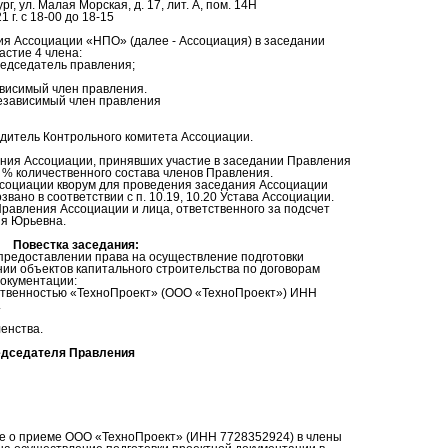
г, ул. Малая Морская, д. 17, лит. А, пом. 14Н
 г. с 18-00 до 18-15
я Ассоциации «НПО» (далее - Ассоциация) в заседании
стие 4 члена:
редседатель правления;
ависимый член правления.
независимый член правления
дитель Контрольного комитета Ассоциации.
ния Ассоциации, принявших участие в заседании Правления
0 % количественного состава членов Правления.
 Ассоциации кворум для проведения заседания Ассоциации
вано в соответствии с п. 10.19, 10.20 Устава Ассоциации.
равления Ассоциации и лица, ответственного за подсчет
ия Юрьевна.
Повестка заседания:
 предоставлении права на осуществление подготовки
ии объектов капитального строительства по договорам
документации:
тственностью «ТехноПроект» (ООО «ТехноПроект») ИНН
.
енства.
едседателя Правления
е о приеме ООО «ТехноПроект» (ИНН 7728352924) в члены