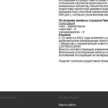
Ассоциации и предоставить право 
отношении объектов капитального 
уникальных объектов, объектов ис
подготовку проектной документаци
конкурентных способов заключения 
000 руб.), согласно уплаченному в
По второму вопросу слушали Пр
Голосовали
«за» - единогласно
«против» - 0
«воздержался» - 0
Решили:
С 31 августа 2021 года исключить
добровольном прекращении членст
- Общество с ограниченной ответ
1207800119340.
Внести соответствующие изменения
Внесенные в Ассоциацию взносы на
положений Ассоциации не возвращ
Подсчет голосов осуществила Кок
социации
Навигация
Карта сайта