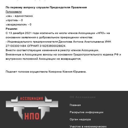
По первому вопросу слушали Председателя Правления
Голосовали
«за» - единогласно
«против» - 0
«воздержался» - 0
Решили:
С 13 декабря 2021 года исключить из числа членов Ассоциации «НПО» на
основании заявления о добровольном прекращении членства:
- Индивидуального предпринимателя Данилова Антона Анатольевича ИНН
271003001484 ОГРНИП 318253600028824.
Внести соответствующие изменения в реестр членов Ассоциации.
Внесенные в Ассоциацию взносы на основании Градостроительного кодекса РФ и
внутренних положений Ассоциации не возвращается.
Подсчет голосов осуществила Кокорина Ксения Юрьевна.
Об Ассоциации
Главная
Раскрытие информации
Орган надзора
Участие в некоммерческих