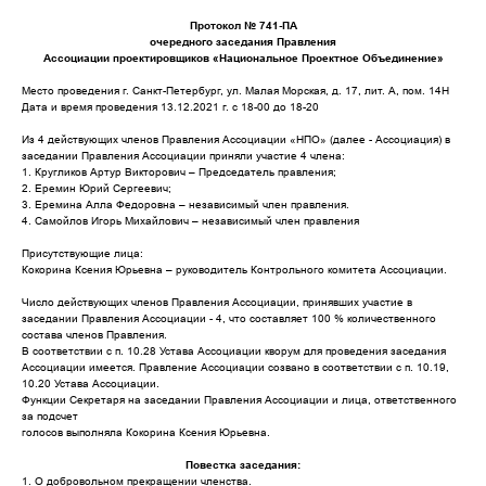
Протокол № 741-ПА
очередного заседания Правления
Ассоциации проектировщиков «Национальное Проектное Объединение»
Место проведения г. Санкт-Петербург, ул. Малая Морская, д. 17, лит. А, пом. 14Н
Дата и время проведения 13.12.2021 г. с 18-00 до 18-20
Из 4 действующих членов Правления Ассоциации «НПО» (далее - Ассоциация) в
заседании Правления Ассоциации приняли участие 4 члена:
1. Кругликов Артур Викторович – Председатель правления;
2. Еремин Юрий Сергеевич;
3. Еремина Алла Федоровна – независимый член правления.
4. Самойлов Игорь Михайлович – независимый член правления
Присутствующие лица:
Кокорина Ксения Юрьевна – руководитель Контрольного комитета Ассоциации.
Число действующих членов Правления Ассоциации, принявших участие в
заседании Правления Ассоциации - 4, что составляет 100 % количественного
состава членов Правления.
В соответствии с п. 10.28 Устава Ассоциации кворум для проведения заседания
Ассоциации имеется. Правление Ассоциации созвано в соответствии с п. 10.19,
10.20 Устава Ассоциации.
Функции Секретаря на заседании Правления Ассоциации и лица, ответственного
за подсчет
голосов выполняла Кокорина Ксения Юрьевна.
Повестка заседания:
1. О добровольном прекращении членства.