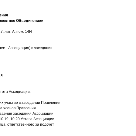
ения
роектное Объединение»
, лит. А, пом. 14Н
ее - Ассоциация) в заседании
ия
тета Ассоциации.
х участие в заседании Правления
ва членов Правления.
оведения заседания Ассоциации
10.19, 10.20 Устава Ассоциации.
ца, ответственного за подсчет