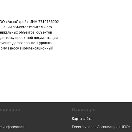
ООО «АванСтрой» ИНН 7719786202
ошении объектов капитального
уникальных объектов, объектов
дготовку проектной документации,
чения договоров, по 1 уровню
нному взносу в компенсационный
социации
Навигация
Карта сайта
е информации
Реестр членов Ассоциации «НПО»