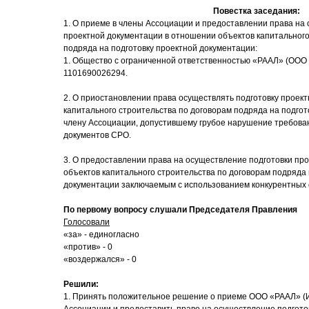
Повестка заседания:
1. О приеме в члены Ассоциации и предоставлении права на
проектной документации в отношении объектов капитального
подряда на подготовку проектной документации:
1. Общество с ограниченной ответственностью «РААЛ» (ОО
1101690026294.
2. О приостановлении права осуществлять подготовку проек
капитального строительства по договорам подряда на подгот
члену Ассоциации, допустившему грубое нарушение требова
документов СРО.
3. О предоставлении права на осуществление подготовки пр
объектов капитального строительства по договорам подряда 
документации заключаемым с использованием конкурентных 
По первому вопросу слушали Председателя Правления
Голосовали
«за» - единогласно
«против» - 0
«воздержался» - 0
Решили:
1. Принять положительное решение о приеме ООО «РААЛ» (