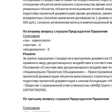
Ассоциации и предоставить право на осуществление подгото
отношении объектов капитального строительства (кроме осо
уникальных объектов, объектов использования атомной энер
подготовку проектной документации (кроме договоров, закл
конкурентных способов заключения договоров) по 1 уровню о
000 руб.), согласно уплаченному взносу в компенсационный 
По второму вопросу слушали Председателя Правления
Голосовали
«за» - единогласно
«против» - 0
«воздержался» - 0
Решили:
За грубое нарушение стандартов и внутренних документов С
применить меру дисциплинарного воздействия в соответствии
Положения «О системе мер дисциплинарного воздействия А
«Национальное Проектное Объединение» – Приостановление
проектной документации объектов капитального строительст
подготовку проектной документации к членам Ассоциации «Н
- Общество с ограниченной ответственностью «ВАЙД Групп
1097847062565.
По третьему вопросу слушали Председателя Правления
Голосовали