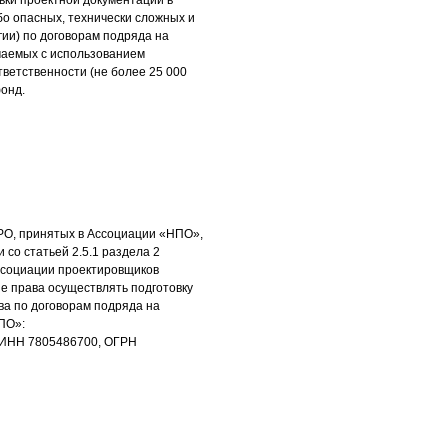
вки проектной документации в
бо опасных, технически сложных и
гии) по договорам подряда на
ючаемых с использованием
тветственности (не более 25 000
фонд.
РО, принятых в Ассоциации «НПО»,
 со статьей 2.5.1 раздела 2
ссоциации проектировщиков
 права осуществлять подготовку
ва по договорам подряда на
ПО»:
» ИНН 7805486700, ОГРН