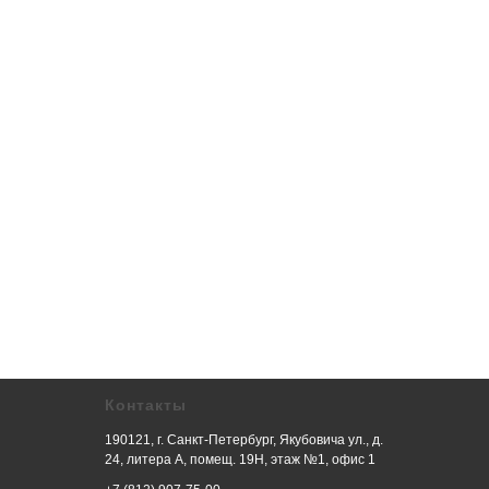
Контакты
190121, г. Санкт-Петербург, Якубовича ул., д.
24, литера А, помещ. 19Н, этаж №1, офис 1