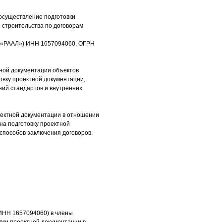
 осуществление подготовки
 строительства по договорам
О «РААЛ») ИНН 1657094060, ОГРН
тной документации объектов
овку проектной документации,
ний стандартов и внутренних
оектной документации в отношении
на подготовку проектной
способов заключения договоров.
ИНН 1657094060) в члены