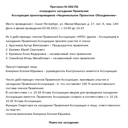
Протокол № 682-ПА
очередного заседания Правления
Ассоциации проектировщиков «Национальное Проектное Объединение»
Место проведения г. Санкт-Петербург, ул. Малая Морская, д. 17, лит. А, пом. 14Н
Дата и время проведения 03.09.2021 г. с 13-00 до 13-15
Из 4 действующих членов Правления Ассоциации «НПО» (далее - Ассоциация) в
заседании Правления Ассоциации приняли участие 4 члена:
1. Кругликов Артур Викторович – Председатель правления;
2. Еремин Юрий Сергеевич;
3. Еремина Алла Федоровна – независимый член правления.
4. Самойлов Игорь Михайлович – независимый член правления
Присутствующие лица:
Кокорина Ксения Юрьевна – руководитель Контрольного комитета Ассоциации.
Число действующих членов Правления Ассоциации, принявших участие в
заседании Правления Ассоциации - 4, что составляет 100 % количественного
состава членов Правления.
В соответствии с п. 10.28 Устава Ассоциации кворум для проведения заседания
Ассоциации имеется. Правление Ассоциации созвано в соответствии с п. 10.19,
10.20 Устава Ассоциации.
Функции Секретаря на заседании Правления Ассоциации и лица, ответственного
за подсчет
голосов выполняла Кокорина Ксения Юрьевна.
Повестка заседания: