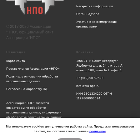
Раскрытие информации
Орган надзора
Участие в некоммерческих
© 2017-2026 Ассоциация
организациях
"НПО", официальный сайт
Ассоциации "НПО"
Навигация
Контакты
Карта сайта
190121, г. Санкт-Петербург,
Якубовича ул., д. 24, литера А,
Реестр членов Ассоциации «НПО»
помещ. 19Н, этаж №1, офис 1
Политика в отношении обработки
+7 (812) 907-75-00
персональных данных
info@sro-npo.ru
Согласие на обработку ПД
ИНН 7801334209 ОГРН
1177800003094
Ассоциация "НПО" является
оператором по обработке
персональных данных, информация
об обработке персональных данных
и сведения о реализуемых
требованиях к защите персональных
Мы используем cookies для улучшения работы сайта. Продолжая пользоваться
данных отражены в Политике
сайтом, вы соглашаетесь с нашей
политикой
.
обработки персональных данных