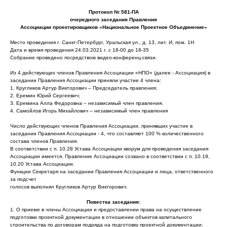
Протокол № 581-ПА
очередного заседания Правления
Ассоциации проектировщиков «Национальное Проектное Объединение»
Место проведения г. Санкт-Петербург, Уральская ул., д. 13, лит. И, пом. 1Н
Дата и время проведения 24.03.2021 г. с 18-00 до 18-35
Собрание проведено посредством видео-конференц-связи.
Из 4 действующих членов Правления Ассоциации «НПО» (далее - Ассоциация) в
заседании Правления Ассоциации приняли участие 4 члена:
1. Кругликов Артур Викторович – Председатель правления;
2. Еремин Юрий Сергеевич;
3. Еремина Алла Федоровна – независимый член правления.
4. Самойлов Игорь Михайлович – независимый член правления
Число действующих членов Правления Ассоциации, принявших участие в
заседании Правления Ассоциации - 4, что составляет 100 % количественного
состава членов Правления.
В соответствии с п. 10.28 Устава Ассоциации кворум для проведения заседания
Ассоциации имеется. Правление Ассоциации созвано в соответствии с п. 10.19,
10.20 Устава Ассоциации.
Функции Секретаря на заседании Правления Ассоциации и лица, ответственного
за подсчет
голосов выполнял Кругликов Артур Викторович.
Повестка заседания:
1. О приеме в члены Ассоциации и предоставлении права на осуществление
подготовки проектной документации в отношении объектов капитального
строительства по договорам подряда на подготовку проектной документации: