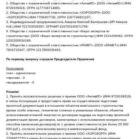
1. Общество с ограниченной ответственностью «АктивИС» (ООО «АктивИС») ИНН
9729109316, ОГРН 1177746714881;
2. Общество с ограниченной ответственностью «ХОРСКОРП» (ООО
«ХОРСКОРП») ИНН 7706457730, ОГРН 1187746821107;
3. Индивидуальный предприниматель Амиров Николай Валерьевич (ИП Амиров
Н.В.) ИНН 701703539397, ОГРНИП 316703100071758;
4. Общество с ограниченной ответственностью «Бюро экспертов по
строительству» (ООО «Бюро экспертов по строительству») ИНН 2224206562, ОГРН
1202200034189;
5. Общество с ограниченной ответственностью «РАМЕТ» (ООО «РАМЕТ») ИНН
7816715447, ОГРН 1217800035463.
По первому вопросу слушали Председателя Правления
Голосовали
«за» - единогласно
«против» - 0
«воздержался» - 0
Решили:
1. Принять положительное решение о приеме ООО «АктивИС» (ИНН 9729109316)
в члены Ассоциации и предоставить право на осуществление подготовки
проектной документации в отношении объектов капитального строительства
(кроме особо опасных, технически сложных и уникальных объектов, объектов
использования атомной энергии) по договорам подряда на подготовку проектной
документации (кроме договоров, заключаемых с использованием конкурентных
способов заключения договоров) по 1 уровню ответственности (не более 25 000
000 руб.), согласно уплаченному взносу в компенсационный фонд.
2. Принять положительное решение о приеме ООО «ХОРСКОРП» (ИНН
7706457730) в члены Ассоциации и предоставить право на осуществление