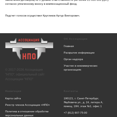
согласно уплаченному взносу в компенсационный фонд.
Подсчет голосов осуществил Кругликов Артур Викторович.
Об Ассоциации
Главная
Раскрытие информации
Орган надзора
Участие в некоммерческих
© 2017-2026 Ассоциация
организациях
"НПО", официальный сайт
Ассоциации "НПО"
Навигация
Контакты
Карта сайта
190121, г. Санкт-Петербург,
Якубовича ул., д. 24, литера А,
Реестр членов Ассоциации «НПО»
помещ. 19Н, этаж №1, офис 1
Политика в отношении обработки
+7 (812) 907-75-00
персональных данных