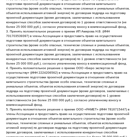
подготовки проектной документации в отношении объектов капитального
строительства (кроме особо опасных, технически сложных и уникальных объектов,
объектов использования атомной энергии) по договорам подряда на подготовку
проектной документации (кроме договоров, заключаемых с использованием
конкурентных способов заключения договоров) по 1 уровню ответственности (не
более 25 000 000 руб.), согласно уплаченному взносу в компенсационный фонд.
3. Принять положительное решение о приеме ИП Амирова Н.В. (ИНН
701703539397) в члены Ассоциации и предоставить право на осуществление
подготовки проектной документации в отношении объектов капитального
строительства (кроме особо опасных, технически сложных и уникальных объектов,
объектов использования атомной энергии) по договорам подряда на подготовку
проектной документации (кроме договоров, заключаемых с использованием
конкурентных способов заключения договоров) по 1 уровню ответственности (не
более 25 000 000 руб.), согласно уплаченному взносу в компенсационный фонд.
4. Принять положительное решение о приеме ООО «Бюро экспертов по
строительству» (ИНН 2224206562) в члены Ассоциации и предоставить право на
осуществление подготовки проектной документации в отношении объектов
капитального строительства (кроме особо опасных, технически сложных и
уникальных объектов, объектов использования атомной энергии) по договорам
подряда на подготовку проектной документации (кроме договоров, заключаемых с
использованием конкурентных способов заключения договоров) по 1 уровню
ответственности (не более 25 000 000 руб.), согласно уплаченному взносу в
компенсационный фонд.
5. Принять положительное решение о приеме ООО «РАМЕТ» (ИНН 7816715447) в
члены Ассоциации и предоставить право на осуществление подготовки проектной
документации в отношении объектов капитального строительства (кроме особо
опасных, технически сложных и уникальных объектов, объектов использования
атомной энергии) по договорам подряда на подготовку проектной документации
(кроме договоров, заключаемых с использованием конкурентных способов
заключения договоров) по 1 уровню ответственности (не более 25 000 000 руб.),