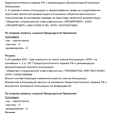
Градостроительного кодекса РФ и рекомендации Дисциплинарной комиссии
Ассоциации.
2. О приеме в члены Ассоциации и предоставлении права на осуществление
подготовки проектной документации в отношении объектов капитального
строительства по договорам подряда на подготовку проектной документации:
- Общество с ограниченной ответственностью «ПРОМПРОЕКТ» (ООО
«ПРОМПРОЕКТ») ИНН 3729012190, ОГРН 1033700074594.
По первому вопросу слушали Председателя Правления
Голосовали
«за» - единогласно
«против» - 0
«воздержался» - 0
Решили:
С 03 декабря 2021 года исключить из числа членов Ассоциации «НПО» на
основании ч. 2 ст. 55.7 Градостроительного кодекса РФ и рекомендации
Дисциплинарной комиссии Ассоциации
- Общество с ограниченной ответственностью «ТРАНСБИТУМ» ИНН 7842164387,
ОГРН 1187847290608;
Внести соответствующие изменения в реестр членов Ассоциации.
Внесенные в Ассоциацию взносы на основании Градостроительного кодекса РФ и
внутренних положений Ассоциации не возвращается.
По второму вопросу слушали Председателя Правления
Голосовали
«за» - единогласно
«против» - 0
«воздержался» - 0
Решили: