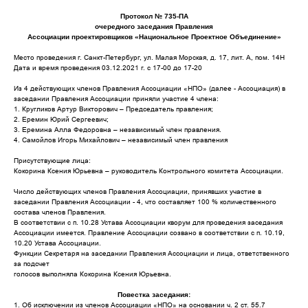
Протокол № 735-ПА
очередного заседания Правления
Ассоциации проектировщиков «Национальное Проектное Объединение»
Место проведения г. Санкт-Петербург, ул. Малая Морская, д. 17, лит. А, пом. 14Н
Дата и время проведения 03.12.2021 г. с 17-00 до 17-20
Из 4 действующих членов Правления Ассоциации «НПО» (далее - Ассоциация) в
заседании Правления Ассоциации приняли участие 4 члена:
1. Кругликов Артур Викторович – Председатель правления;
2. Еремин Юрий Сергеевич;
3. Еремина Алла Федоровна – независимый член правления.
4. Самойлов Игорь Михайлович – независимый член правления
Присутствующие лица:
Кокорина Ксения Юрьевна – руководитель Контрольного комитета Ассоциации.
Число действующих членов Правления Ассоциации, принявших участие в
заседании Правления Ассоциации - 4, что составляет 100 % количественного
состава членов Правления.
В соответствии с п. 10.28 Устава Ассоциации кворум для проведения заседания
Ассоциации имеется. Правление Ассоциации созвано в соответствии с п. 10.19,
10.20 Устава Ассоциации.
Функции Секретаря на заседании Правления Ассоциации и лица, ответственного
за подсчет
голосов выполняла Кокорина Ксения Юрьевна.
Повестка заседания:
1. Об исключении из членов Ассоциации «НПО» на основании ч. 2 ст. 55.7