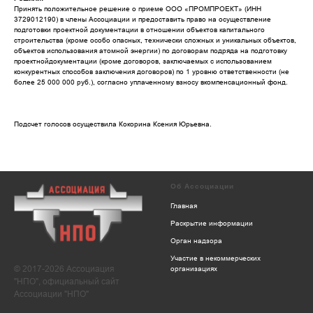
Принять положительное решение о приеме ООО «ПРОМПРОЕКТ» (ИНН
3729012190) в члены Ассоциации и предоставить право на осуществление
подготовки проектной документации в отношении объектов капитального
строительства (кроме особо опасных, технически сложных и уникальных объектов,
объектов использования атомной энергии) по договорам подряда на подготовку
проектнойдокументации (кроме договоров, заключаемых с использованием
конкурентных способов заключения договоров) по 1 уровню ответственности (не
более 25 000 000 руб.), согласно уплаченному взносу вкомпенсационный фонд.
Подсчет голосов осуществила Кокорина Ксения Юрьевна.
Об Ассоциации
Главная
Раскрытие информации
Орган надзора
Участие в некоммерческих
© 2017-2026 Ассоциация
организациях
"НПО", официальный сайт
Ассоциации "НПО"