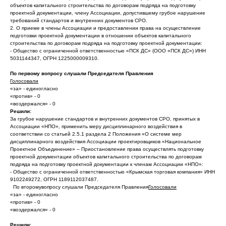
объектов капитального строительства по договорам подряда на подготовку
проектной документации, члену Ассоциации, допустившему грубое нарушение
требований стандартов и внутренних документов СРО.
2. О приеме в члены Ассоциации и предоставлении права на осуществление
подготовки проектной документации в отношении объектов капитального
строительства по договорам подряда на подготовку проектной документации:
- Общество с ограниченной ответственностью «ПСК ДС» (ООО «ПСК ДС») ИНН
5031144347, ОГРН 1225000009310.
По первому вопросу слушали Председателя Правления
Голосовали
«за» - единогласно
«против» - 0
«воздержался» - 0
Решили:
За грубое нарушение стандартов и внутренних документов СРО, принятых в
Ассоциации «НПО», применить меру дисциплинарного воздействия в
соответствии со статьей 2.5.1 раздела 2 Положения «О системе мер
дисциплинарного воздействия Ассоциации проектировщиков «Национальное
Проектное Объединение» – Приостановление права осуществлять подготовку
проектной документации объектов капитального строительства по договорам
подряда на подготовку проектной документации к членам Ассоциации «НПО»:
- Общество с ограниченной ответственностью «Крымская торговая компания» ИНН
9102249272, ОГРН 1189112037487.
По второмувопросу слушали Председателя Правления
Голосовали
«за» - единогласно
«против» - 0
«воздержался» - 0
Решили: