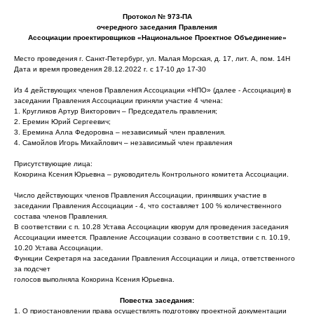
Протокол № 973-ПА
очередного заседания Правления
Ассоциации проектировщиков «Национальное Проектное Объединение»
Место проведения г. Санкт-Петербург, ул. Малая Морская, д. 17, лит. А, пом. 14Н
Дата и время проведения 28.12.2022 г. с 17-10 до 17-30
Из 4 действующих членов Правления Ассоциации «НПО» (далее - Ассоциация) в
заседании Правления Ассоциации приняли участие 4 члена:
1. Кругликов Артур Викторович – Председатель правления;
2. Еремин Юрий Сергеевич;
3. Еремина Алла Федоровна – независимый член правления.
4. Самойлов Игорь Михайлович – независимый член правления
Присутствующие лица:
Кокорина Ксения Юрьевна – руководитель Контрольного комитета Ассоциации.
Число действующих членов Правления Ассоциации, принявших участие в
заседании Правления Ассоциации - 4, что составляет 100 % количественного
состава членов Правления.
В соответствии с п. 10.28 Устава Ассоциации кворум для проведения заседания
Ассоциации имеется. Правление Ассоциации созвано в соответствии с п. 10.19,
10.20 Устава Ассоциации.
Функции Секретаря на заседании Правления Ассоциации и лица, ответственного
за подсчет
голосов выполняла Кокорина Ксения Юрьевна.
Повестка заседания:
1. О приостановлении права осуществлять подготовку проектной документации