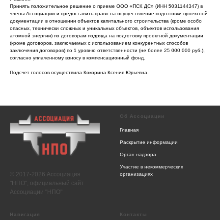
Принять положительное решение о приеме ООО «ПСК ДС» (ИНН 5031144347) в
члены Ассоциации и предоставить право на осуществление подготовки проектной
документации в отношении объектов капитального строительства (кроме особо
опасных, технически сложных и уникальных объектов, объектов использования
атомной энергии) по договорам подряда на подготовку проектной документации
(кроме договоров, заключаемых с использованием конкурентных способов
заключения договоров) по 1 уровню ответственности (не более 25 000 000 руб.),
согласно уплаченному взносу в компенсационный фонд.
Подсчет голосов осуществила Кокорина Ксения Юрьевна.
Об Ассоциации
Главная
Раскрытие информации
Орган надзора
Участие в некоммерческих
© 2017-2026 Ассоциация
организациях
"НПО", официальный сайт
Ассоциации "НПО"
Навигация
Контакты