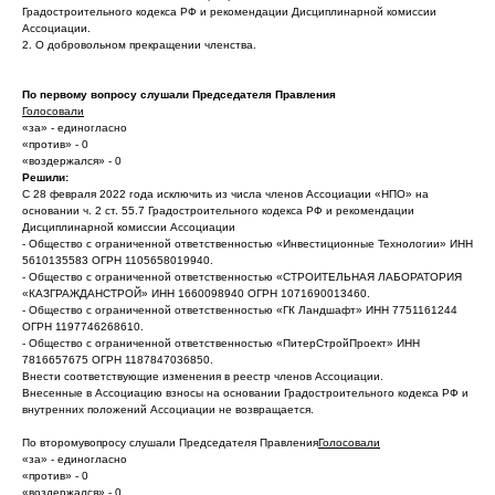
Градостроительного кодекса РФ и рекомендации Дисциплинарной комиссии
Ассоциации.
2. О добровольном прекращении членства.
По первому вопросу слушали Председателя Правления
Голосовали
«за» - единогласно
«против» - 0
«воздержался» - 0
Решили:
С 28 февраля 2022 года исключить из числа членов Ассоциации «НПО» на
основании ч. 2 ст. 55.7 Градостроительного кодекса РФ и рекомендации
Дисциплинарной комиссии Ассоциации
- Общество с ограниченной ответственностью «Инвестиционные Технологии» ИНН
5610135583 ОГРН 1105658019940.
- Общество с ограниченной ответственностью «СТРОИТЕЛЬНАЯ ЛАБОРАТОРИЯ
«КАЗГРАЖДАНСТРОЙ» ИНН 1660098940 ОГРН 1071690013460.
- Общество с ограниченной ответственностью «ГК Ландшафт» ИНН 7751161244
ОГРН 1197746268610.
- Общество с ограниченной ответственностью «ПитерСтройПроект» ИНН
7816657675 ОГРН 1187847036850.
Внести соответствующие изменения в реестр членов Ассоциации.
Внесенные в Ассоциацию взносы на основании Градостроительного кодекса РФ и
внутренних положений Ассоциации не возвращается.
По второмувопросу слушали Председателя Правления
Голосовали
«за» - единогласно
«против» - 0
«воздержался» - 0