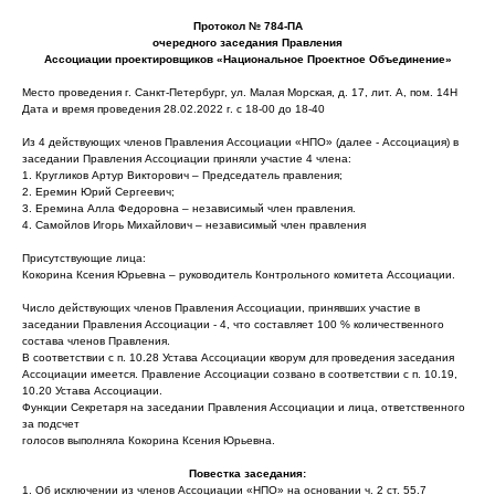
Протокол № 784-ПА
очередного заседания Правления
Ассоциации проектировщиков «Национальное Проектное Объединение»
Место проведения г. Санкт-Петербург, ул. Малая Морская, д. 17, лит. А, пом. 14Н
Дата и время проведения 28.02.2022 г. с 18-00 до 18-40
Из 4 действующих членов Правления Ассоциации «НПО» (далее - Ассоциация) в
заседании Правления Ассоциации приняли участие 4 члена:
1. Кругликов Артур Викторович – Председатель правления;
2. Еремин Юрий Сергеевич;
3. Еремина Алла Федоровна – независимый член правления.
4. Самойлов Игорь Михайлович – независимый член правления
Присутствующие лица:
Кокорина Ксения Юрьевна – руководитель Контрольного комитета Ассоциации.
Число действующих членов Правления Ассоциации, принявших участие в
заседании Правления Ассоциации - 4, что составляет 100 % количественного
состава членов Правления.
В соответствии с п. 10.28 Устава Ассоциации кворум для проведения заседания
Ассоциации имеется. Правление Ассоциации созвано в соответствии с п. 10.19,
10.20 Устава Ассоциации.
Функции Секретаря на заседании Правления Ассоциации и лица, ответственного
за подсчет
голосов выполняла Кокорина Ксения Юрьевна.
Повестка заседания:
1. Об исключении из членов Ассоциации «НПО» на основании ч. 2 ст. 55.7