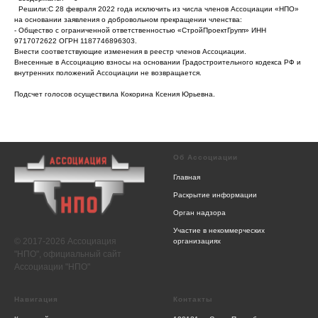
Решили:С 28 февраля 2022 года исключить из числа членов Ассоциации «НПО»
на основании заявления о добровольном прекращении членства:
- Общество с ограниченной ответственностью «СтройПроектГрупп» ИНН
9717072622 ОГРН 1187746896303.
Внести соответствующие изменения в реестр членов Ассоциации.
Внесенные в Ассоциацию взносы на основании Градостроительного кодекса РФ и
внутренних положений Ассоциации не возвращается.
Подсчет голосов осуществила Кокорина Ксения Юрьевна.
Об Ассоциации
Главная
Раскрытие информации
Орган надзора
Участие в некоммерческих
© 2017-2026 Ассоциация
организациях
"НПО", официальный сайт
Ассоциации "НПО"
Навигация
Контакты