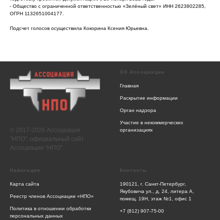
- Общество с ограниченной ответственностью «Зелёный свет» ИНН 2623802285,
ОГРН 1132651004177.
Подсчет голосов осуществила Кокорина Ксения Юрьевна.
Об Ассоциации
Главная
Раскрытие информации
Орган надзора
Участие в некоммерческих
© 2017-2026 Ассоциация
организациях
"НПО", официальный сайт
Ассоциации "НПО"
Навигация
Контакты
Карта сайта
190121, г. Санкт-Петербург,
Якубовича ул., д. 24, литера А,
Реестр членов Ассоциации «НПО»
помещ. 19Н, этаж №1, офис 1
Политика в отношении обработки
+7 (812) 907-75-00
персональных данных