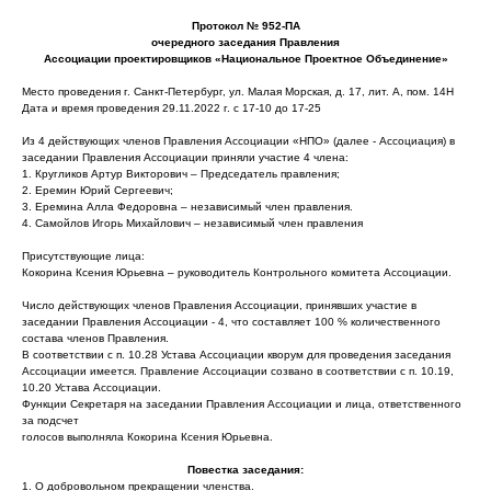
Протокол № 952-ПА
очередного заседания Правления
Ассоциации проектировщиков «Национальное Проектное Объединение»
Место проведения г. Санкт-Петербург, ул. Малая Морская, д. 17, лит. А, пом. 14Н
Дата и время проведения 29.11.2022 г. с 17-10 до 17-25
Из 4 действующих членов Правления Ассоциации «НПО» (далее - Ассоциация) в
заседании Правления Ассоциации приняли участие 4 члена:
1. Кругликов Артур Викторович – Председатель правления;
2. Еремин Юрий Сергеевич;
3. Еремина Алла Федоровна – независимый член правления.
4. Самойлов Игорь Михайлович – независимый член правления
Присутствующие лица:
Кокорина Ксения Юрьевна – руководитель Контрольного комитета Ассоциации.
Число действующих членов Правления Ассоциации, принявших участие в
заседании Правления Ассоциации - 4, что составляет 100 % количественного
состава членов Правления.
В соответствии с п. 10.28 Устава Ассоциации кворум для проведения заседания
Ассоциации имеется. Правление Ассоциации созвано в соответствии с п. 10.19,
10.20 Устава Ассоциации.
Функции Секретаря на заседании Правления Ассоциации и лица, ответственного
за подсчет
голосов выполняла Кокорина Ксения Юрьевна.
Повестка заседания:
1. О добровольном прекращении членства.