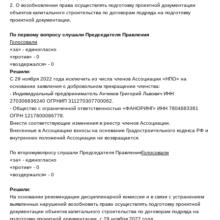
2. О возобновлении права осуществлять подготовку проектной документации
объектов капитального строительства по договорам подряда на подготовку
проектной документации.
По первому вопросу слушали Председателя Правления
Голосовали
«за» - единогласно
«против» - 0
«воздержался» - 0
Решили:
С 29 ноября 2022 года исключить из числа членов Ассоциации «НПО» на
основании заявления о добровольном прекращении членства:
- Индивидуальный предприниматель Анчиков Григорий Львович ИНН
270306836240 ОГРНИП 311270307700062.
- Общество с ограниченной ответственностью «ФАНОРИНГ» ИНН 7804683381
ОГРН 1217800086778.
Внести соответствующие изменения в реестр членов Ассоциации.
Внесенные в Ассоциацию взносы на основании Градостроительного кодекса РФ и
внутренних положений Ассоциации не возвращается.
По второмувопросу слушали Председателя Правления
Голосовали
«за» - единогласно
«против» - 0
«воздержался» - 0
Решили:
На основании рекомендации дисциплинарной комиссии и в связи с устранением
выявленных нарушений возобновить право осуществлять подготовку проектной
документации объектов капитального строительства по договорам подряда на
подготовку проектной документации, с 29 ноября 2022 года: