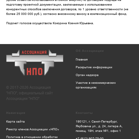
подготовку проектной документации, заключаемым с использованием
конкурентных способов заключения договоров, по 1 уровню ответственности (не
более 25 000 000 руб.), согласно внесенному взносу в компенсационный фонд.
Подсчет голосов осуществила Кокорина Ксения Юрьевна.
Об Ассоциации
Главная
Раскрытие информации
Орган надзора
Участие в некоммерческих
© 2017-2026 Ассоциация
организациях
"НПО", официальный сайт
Ассоциации "НПО"
Навигация
Контакты
Карта сайта
190121, г. Санкт-Петербург,
Якубовича ул., д. 24, литера А,
Реестр членов Ассоциации «НПО»
помещ. 19Н, этаж №1, офис 1
Политика в отношении обработки
+7 (812) 907-75-00