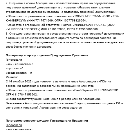
2. О приеме в члены Ассоциации и предоставлении права на осуществление
подготовки проектной документации в отношении объектов капитального
строительства по договорам подряда на подготовку проектной документации:
- Общество с ограниченной ответственностью «ТЭК-ЮНИВЕРСУМ» (ООО «ТЭК-
ЮНИВЕРСУМ») ИНН 7717571949, ОГРН 1067758829654.
- Общество с ограниченной ответственностью «УНИВЕРСАЛПРОЕКТ» (ООО
«УНИВЕРСАЛПРОЕКТ») ИНН 2310152960, ОГРН 1112310001000.
3. О предоставлении права на осуществление подготовки проектной документации
в отношении объектов капитального строительства по договорам подряда, на
подготовку проектной документации заключаемым с использованием конкурентных
способов заключения договоров.
По первому вопросу слушали Председателя Правления
Голосовали
«за» - единогласно
«против» - 0
«воздержался» - 0
Решили:
С 14 октября 2022 года исключить из числа членов Ассоциации «НПО» на
основании заявления о добровольном прекращении членства:
- Общество с ограниченной ответственностью «СнабСервис» ИНН 7810433291
ОГРН 1167847153902.
Внести соответствующие изменения в реестр членов Ассоциации.
Внесенные в Ассоциацию взносы на основании Градостроительного кодекса РФ и
внутренних положений Ассоциации не возвращается.
По второму вопросу слушали Председателя Правления
Голосовали
«за» - единогласно