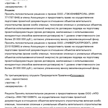
«против» - 0
«воздержался» - 0
Решили:
Принять положительное решение о приеме ООО «ТЭК-ЮНИВЕРСУМ» (ИНН
7717571949) в члены Ассоциации и предоставить право на осуществление
подготовки проектной документации в отношении объектов капитального
строительства (кроме особо опасных, технически сложных и уникальных объектов,
объектов использования атомной энергии) по договорам подряда на подготовку
проектнойдокументации (кроме договоров, заключаемых с использованием
конкурентных способов заключения договоров) по 1 уровню ответственности (не
более 25 000 000 руб.), согласно уплаченному взносу вкомпенсационный фонд.
Принять положительное решение о приеме ООО «УНИВЕРСАЛПРОЕКТ» (ИНН
2310152960) в члены Ассоциации и предоставить право на осуществление
подготовки проектной документации в отношении объектов капитального
строительства (кроме особо опасных, технически сложных и уникальных объектов,
объектов использования атомной энергии) по договорам подряда на подготовку
проектнойдокументации (кроме договоров, заключаемых с использованием
конкурентных способов заключения договоров) по 1 уровню ответственности (не
более 25 000 000 руб.), согласно уплаченному взносу вкомпенсационный фонд.
По третьемувопросу слушали Председателя Правления
Голосовали
«за» - единогласно
«против» - 0
«воздержался» - 0
Решили:Принять положительное решение о предоставлении права ООО «НПО
«Спектр» ИНН 7801306674, на осуществление подготовки проектной
документации в отношении объектов капитального строительства включая особо
опасные, технически сложные и уникальные объекты капитального строительства
(кроме объектов использования атомной энергии) по договорам подряда на