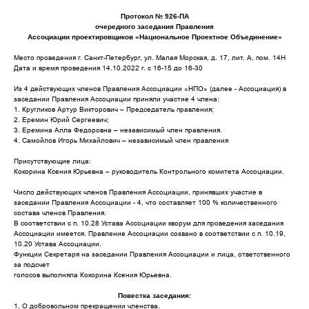
Протокол № 926-ПА
очередного заседания Правления
Ассоциации проектировщиков «Национальное Проектное Объединение»
Место проведения г. Санкт-Петербург, ул. Малая Морская, д. 17, лит. А, пом. 14Н
Дата и время проведения 14.10.2022 г. с 16-15 до 16-30
Из 4 действующих членов Правления Ассоциации «НПО» (далее - Ассоциация) в
заседании Правления Ассоциации приняли участие 4 члена:
1. Кругликов Артур Викторович – Председатель правления;
2. Еремин Юрий Сергеевич;
3. Еремина Алла Федоровна – независимый член правления.
4. Самойлов Игорь Михайлович – независимый член правления
Присутствующие лица:
Кокорина Ксения Юрьевна – руководитель Контрольного комитета Ассоциации.
Число действующих членов Правления Ассоциации, принявших участие в
заседании Правления Ассоциации - 4, что составляет 100 % количественного
состава членов Правления.
В соответствии с п. 10.28 Устава Ассоциации кворум для проведения заседания
Ассоциации имеется. Правление Ассоциации созвано в соответствии с п. 10.19,
10.20 Устава Ассоциации.
Функции Секретаря на заседании Правления Ассоциации и лица, ответственного
за подсчет
голосов выполняла Кокорина Ксения Юрьевна.
Повестка заседания:
1. О добровольном прекращении членства.