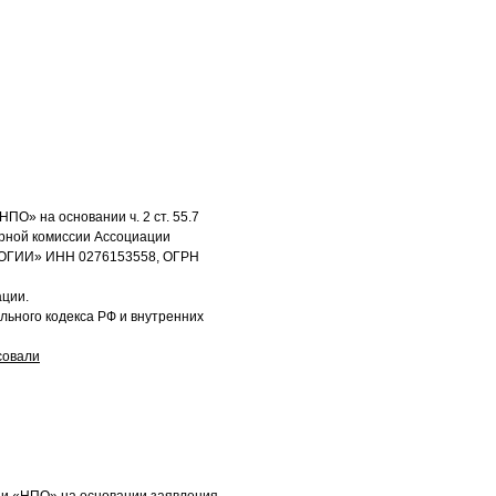
НПО» на основании ч. 2 ст. 55.7
рной комиссии Ассоциации
ЛОГИИ» ИНН 0276153558, ОГРН
ации.
ьного кодекса РФ и внутренних
совали