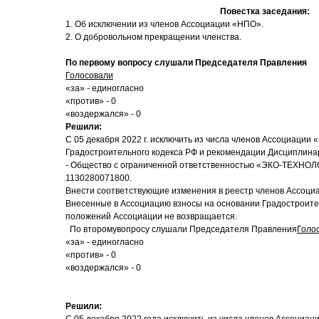
Повестка заседания:
1. Об исключении из членов Ассоциации «НПО».
2. О добровольном прекращении членства.
По первому вопросу слушали Председателя Правления
Голосовали
«за» - единогласно
«против» - 0
«воздержался» - 0
Решили:
С 05 декабря 2022 г. исключить из числа членов Ассоциации «
Градостроительного кодекса РФ и рекомендации Дисциплина
- Общество с ограниченной ответственностью «ЭКО-ТЕХНО
1130280071800.
Внести соответствующие изменения в реестр членов Ассоци
Внесенные в Ассоциацию взносы на основании Градостроител
положений Ассоциации не возвращается.
По второмувопросу слушали Председателя Правления
Голо
«за» - единогласно
«против» - 0
«воздержался» - 0
Решили: