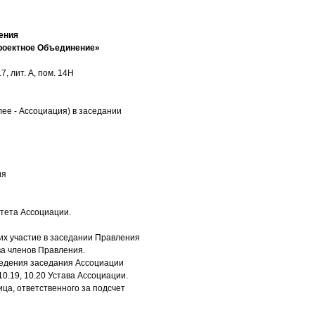
ения
роектное Объединение»
, лит. А, пом. 14Н
ее - Ассоциация) в заседании
ия
тета Ассоциации.
х участие в заседании Правления
ва членов Правления.
оведения заседания Ассоциации
10.19, 10.20 Устава Ассоциации.
ца, ответственного за подсчет