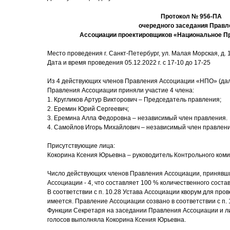
Протокол № 956-ПА
очередного заседания Правл
Ассоциации проектировщиков «Национальное П
Место проведения г. Санкт-Петербург, ул. Малая Морская, д. 17
Дата и время проведения 05.12.2022 г. с 17-10 до 17-25
Из 4 действующих членов Правления Ассоциации «НПО» (дал
Правления Ассоциации приняли участие 4 члена:
1. Кругликов Артур Викторович – Председатель правления;
2. Еремин Юрий Сергеевич;
3. Еремина Алла Федоровна – независимый член правления.
4. Самойлов Игорь Михайлович – независимый член правлен
Присутствующие лица:
Кокорина Ксения Юрьевна – руководитель Контрольного коми
Число действующих членов Правления Ассоциации, принявши
Ассоциации - 4, что составляет 100 % количественного соста
В соответствии с п. 10.28 Устава Ассоциации кворум для пр
имеется. Правление Ассоциации созвано в соответствии с п. 
Функции Секретаря на заседании Правления Ассоциации и ли
голосов выполняла Кокорина Ксения Юрьевна.