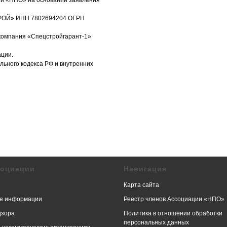
ции «НПО» на основании заявления
ТРОЙ» ИНН 7802694204 ОГРН
компания «Спецстройгарант-1»
ации.
ьного кодекса РФ и внутренних
социации
Навигация
Карта сайта
е информации
Реестр членов Ассоциации «НПО»
дзора
Политика в отношении обработки
персональных данных