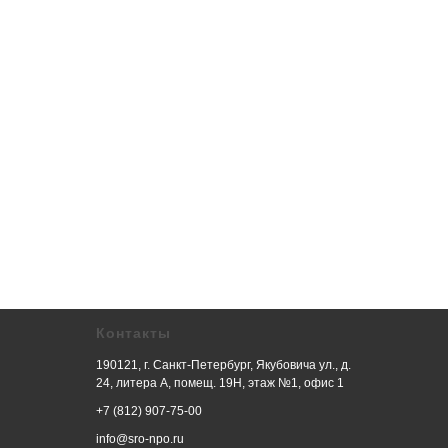
Контакты
190121, г. Санкт-Петербург, Якубовича ул., д.
24, литера А, помещ. 19Н, этаж №1, офис 1
+7 (812) 907-75-00
info@sro-npo.ru