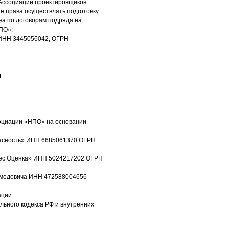
 Ассоциации проектировщиков
 права осуществлять подготовку
ва по договорам подряда на
ПО»:
 ИНН 3445056042, ОГРН
я
социации «НПО» на основании
пасность» ИНН 6685061370 ОГРН
знес Оценка» ИНН 5024217202 ОГРН
амедовича ИНН 472588004656
ации.
ьного кодекса РФ и внутренних