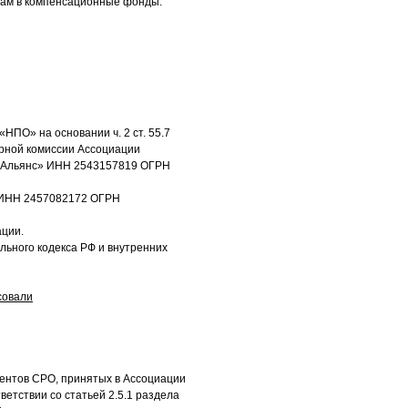
осам в компенсационные фонды.
НПО» на основании ч. 2 ст. 55.7
рной комиссии Ассоциации
ажАльянс» ИНН 2543157819 ОГРН
» ИНН 2457082172 ОГРН
ации.
ьного кодекса РФ и внутренних
совали
ментов СРО, принятых в Ассоциации
етствии со статьей 2.5.1 раздела