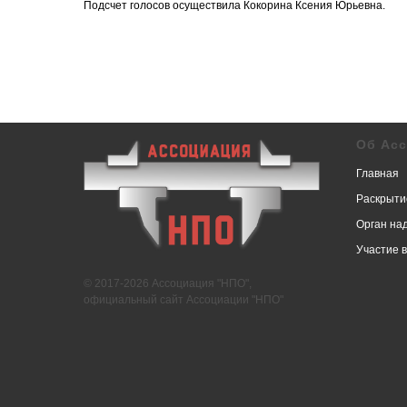
Подсчет голосов осуществила Кокорина Ксения Юрьевна.
Об Ас
Главная
Раскрыти
Орган на
Участие 
© 2017-2026 Ассоциация "НПО",
официальный сайт Ассоциации "НПО"