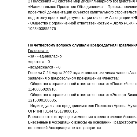
2 Положения «О системе мер дисциплинарного воздействия
«Национальное Проектное Объединение» – Приостановление
проектной документации объектов капитального строительст
подготовку проектной документации к членам Ассоциации «Н
- Общество с ограниченной ответственностью «Эколо РС-К»
1023403855276.
По четвёртому вопросу слушали Председателя Правлени
Голосовали
«за» - единогласно
«против» - 0
«воздержался» - 0
Решили:С 24 марта 2022 года исключить из числа членов Ас
заявления о добровольном прекращении членства:
- Общество с ограниченной ответственностью «Пожтехбезо
1146685020910.
- Общество с ограниченной ответственностью «Эксперт Би
1215000108685.
- Индивидуального предпринимателя Пхешхова Арсена Мух
ОГРНИП 314472517800015.
Внести соответствующие изменения в реестр членов Ассоци
Внесенные в Ассоциацию взносы на основании Градостроител
положений Ассоциации не возвращается.