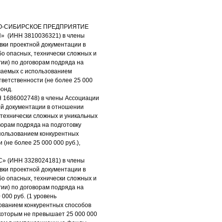
ЧНО-СИБИРСКОЕ ПРЕДПРИЯТИЕ
 (ИНН 3810036321) в члены
вки проектной документации в
бо опасных, технически сложных и
гии) по договорам подряда на
ючаемых с использованием
тветственности (не более 25 000
фонд.
 1686002748) в члены Ассоциации
ой документации в отношении
 технически сложных и уникальных
ворам подряда на подготовку
спользованием конкурентных
(не более 25 000 000 руб.),
» (ИНН 3328024181) в члены
вки проектной документации в
бо опасных, технически сложных и
гии) по договорам подряда на
000 руб. (1 уровень
зованием конкурентных способов
которым не превышает 25 000 000