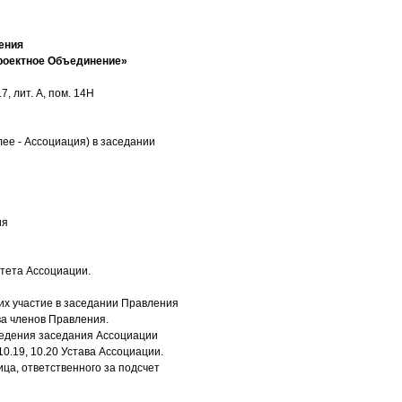
ения
роектное Объединение»
, лит. А, пом. 14Н
ее - Ассоциация) в заседании
ия
тета Ассоциации.
х участие в заседании Правления
ва членов Правления.
оведения заседания Ассоциации
10.19, 10.20 Устава Ассоциации.
ца, ответственного за подсчет