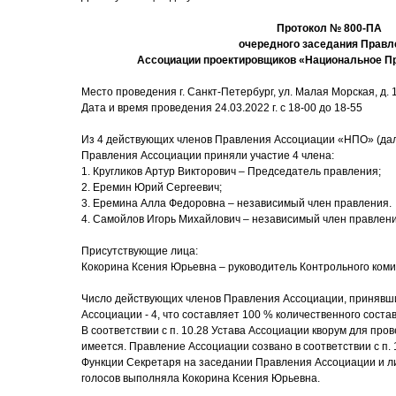
Протокол № 800-ПА
очередного заседания Правл
Ассоциации проектировщиков «Национальное П
Место проведения г. Санкт-Петербург, ул. Малая Морская, д. 17
Дата и время проведения 24.03.2022 г. с 18-00 до 18-55
Из 4 действующих членов Правления Ассоциации «НПО» (дал
Правления Ассоциации приняли участие 4 члена:
1. Кругликов Артур Викторович – Председатель правления;
2. Еремин Юрий Сергеевич;
3. Еремина Алла Федоровна – независимый член правления.
4. Самойлов Игорь Михайлович – независимый член правлен
Присутствующие лица:
Кокорина Ксения Юрьевна – руководитель Контрольного коми
Число действующих членов Правления Ассоциации, принявши
Ассоциации - 4, что составляет 100 % количественного соста
В соответствии с п. 10.28 Устава Ассоциации кворум для пр
имеется. Правление Ассоциации созвано в соответствии с п. 
Функции Секретаря на заседании Правления Ассоциации и ли
голосов выполняла Кокорина Ксения Юрьевна.