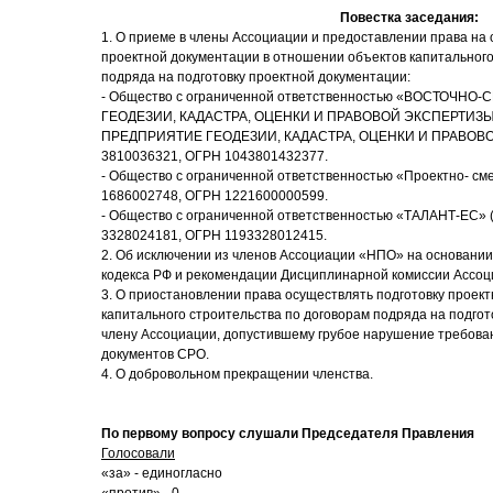
Повестка заседания:
1. О приеме в члены Ассоциации и предоставлении права на
проектной документации в отношении объектов капитального
подряда на подготовку проектной документации:
- Общество с ограниченной ответственностью «ВОСТОЧ
ГЕОДЕЗИИ, КАДАСТРА, ОЦЕНКИ И ПРАВОВОЙ ЭКСПЕРТИЗ
ПРЕДПРИЯТИЕ ГЕОДЕЗИИ, КАДАСТРА, ОЦЕНКИ И ПРАВОВ
3810036321, ОГРН 1043801432377.
- Общество с ограниченной ответственностью «Проектно- с
1686002748, ОГРН 1221600000599.
- Общество с ограниченной ответственностью «ТАЛАНТ-ЕС
3328024181, ОГРН 1193328012415.
2. Об исключении из членов Ассоциации «НПО» на основании ч
кодекса РФ и рекомендации Дисциплинарной комиссии Ассоц
3. О приостановлении права осуществлять подготовку проек
капитального строительства по договорам подряда на подгот
члену Ассоциации, допустившему грубое нарушение требова
документов СРО.
4. О добровольном прекращении членства.
По первому вопросу слушали Председателя Правления
Голосовали
«за» - единогласно