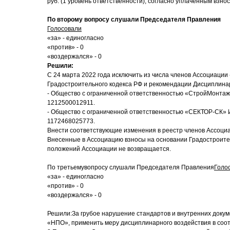
руб. (1 уровень ответственности), согласно уплаченным взн
По второму вопросу слушали Председателя Правления
Голосовали
«за» - единогласно
«против» - 0
«воздержался» - 0
Решили:
С 24 марта 2022 года исключить из числа членов Ассоциации «
Градостроительного кодекса РФ и рекомендации Дисциплина
- Общество с ограниченной ответственностью «СтройМонт
1212500012911.
- Общество с ограниченной ответственностью «СЕКТОР-СК
1172468025773.
Внести соответствующие изменения в реестр членов Ассоци
Внесенные в Ассоциацию взносы на основании Градостроител
положений Ассоциации не возвращается.
По третьемувопросу слушали Председателя Правления
Голо
«за» - единогласно
«против» - 0
«воздержался» - 0
Решили:За грубое нарушение стандартов и внутренних доку
«НПО», применить меру дисциплинарного воздействия в соотв