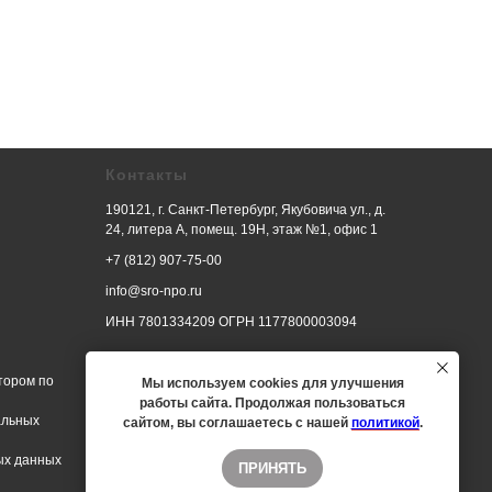
Контакты
190121, г. Санкт-Петербург, Якубовича ул., д.
24, литера А, помещ. 19Н, этаж №1, офис 1
+7 (812) 907-75-00
info@sro-npo.ru
ИНН 7801334209 ОГРН 1177800003094
тором по
Мы используем cookies для улучшения
работы сайта. Продолжая пользоваться
альных
сайтом, вы соглашаетесь с нашей
политикой
.
ых данных
ПРИНЯТЬ