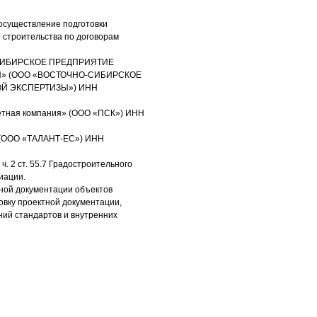
 осуществление подготовки
 строительства по договорам
НО-СИБИРСКОЕ ПРЕДПРИЯТИЕ
Ы» (ООО «ВОСТОЧНО-СИБИРСКОЕ
ОЙ ЭКСПЕРТИЗЫ») ИНН
метная компания» (ООО «ПСК») ИНН
» (ООО «ТАЛАНТ-ЕС») ИНН
. 2 ст. 55.7 Градостроительного
иации.
тной документации объектов
овку проектной документации,
ний стандартов и внутренних