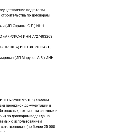
 осуществление подготовки
 строительства по договорам
ич (ИП Скрипка С.Б.) ИНН
ОО «АКРУКС») ИНН 7727493263,
О «ПРОКС») ИНН 3812012421,
мирович (ИП Марусов А.В.) ИНН
(ИНН 672908789105) в члены
вки проектной документации в
бо опасных, технически сложных и
гии) по договорам подряда на
чаемых с использованием
тветственности (не более 25 000