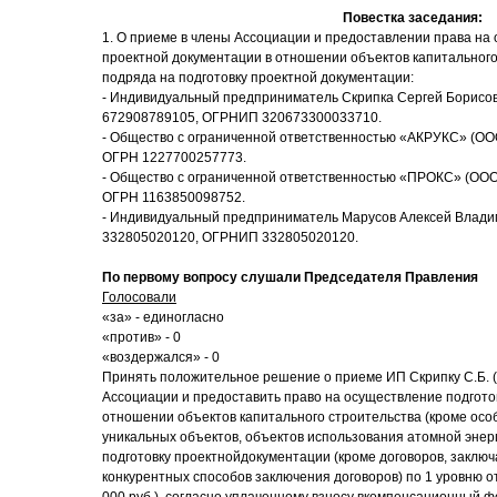
Повестка заседания:
1. О приеме в члены Ассоциации и предоставлении права на
проектной документации в отношении объектов капитального
подряда на подготовку проектной документации:
- Индивидуальный предприниматель Скрипка Сергей Борисов
672908789105, ОГРНИП 320673300033710.
- Общество с ограниченной ответственностью «АКРУКС» (О
ОГРН 1227700257773.
- Общество с ограниченной ответственностью «ПРОКС» (ОО
ОГРН 1163850098752.
- Индивидуальный предприниматель Марусов Алексей Влади
332805020120, ОГРНИП 332805020120.
По первому вопросу слушали Председателя Правления
Голосовали
«за» - единогласно
«против» - 0
«воздержался» - 0
Принять положительное решение о приеме ИП Скрипку С.Б. 
Ассоциации и предоставить право на осуществление подгото
отношении объектов капитального строительства (кроме осо
уникальных объектов, объектов использования атомной энер
подготовку проектнойдокументации (кроме договоров, заклю
конкурентных способов заключения договоров) по 1 уровню о