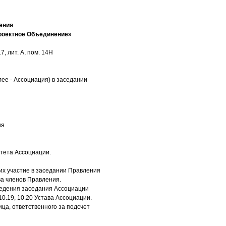
ения
роектное Объединение»
, лит. А, пом. 14Н
ее - Ассоциация) в заседании
ия
тета Ассоциации.
х участие в заседании Правления
ва членов Правления.
оведения заседания Ассоциации
10.19, 10.20 Устава Ассоциации.
ца, ответственного за подсчет