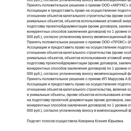
000 руб.), согласно уплаченному взносу вкомпенсационный ф
Принять положительное решение о приеме ООО «АКРУКС» (
Ассоциации и предоставить право на осуществление подгото
отношении объектов капитального строительства (кроме осо
уникальных объектов, объектов использования атомной энер
подготовку проектнойдокументации (кроме договоров, заклю
конкурентных способов заключения договоров) по 1 уровню о
000 руб.), согласно уплаченному взносу вкомпенсационный ф
Принять положительное решение о приеме ООО «ПРОКС» (И
Ассоциации и предоставить право на осуществление подгото
отношении объектов капитального строительства (кроме осо
уникальных объектов, объектов использования атомной энер
подготовку проектнойдокументации (кроме договоров, заклю
конкурентных способов заключения договоров) по 1 уровню о
000 руб.), согласно уплаченному взносу вкомпенсационный ф
Принять положительное решение о приеме ИП Марусова А.В
Ассоциации и предоставить право на осуществление подгото
отношении объектов капитального строительства, включая о
и уникальные объекты, (кроме объектов использования атом
на подготовку проектной документации (кроме договоров, за
конкурентных способов заключения договоров) по 1 уровню о
000 руб.), согласно уплаченному взносу в компенсационный 
Подсчет голосов осуществила Кокорина Ксения Юрьевна.