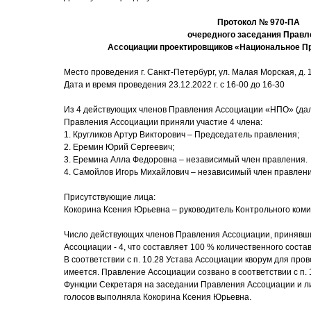
Протокол № 970-ПА
очередного заседания Правл
Ассоциации проектировщиков «Национальное П
Место проведения г. Санкт-Петербург, ул. Малая Морская, д. 17
Дата и время проведения 23.12.2022 г. с 16-00 до 16-30
Из 4 действующих членов Правления Ассоциации «НПО» (дал
Правления Ассоциации приняли участие 4 члена:
1. Кругликов Артур Викторович – Председатель правления;
2. Еремин Юрий Сергеевич;
3. Еремина Алла Федоровна – независимый член правления.
4. Самойлов Игорь Михайлович – независимый член правлен
Присутствующие лица:
Кокорина Ксения Юрьевна – руководитель Контрольного коми
Число действующих членов Правления Ассоциации, принявши
Ассоциации - 4, что составляет 100 % количественного соста
В соответствии с п. 10.28 Устава Ассоциации кворум для пр
имеется. Правление Ассоциации созвано в соответствии с п. 
Функции Секретаря на заседании Правления Ассоциации и ли
голосов выполняла Кокорина Ксения Юрьевна.