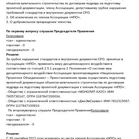
объектов капитального строительства по договорам подряда на подготовку
проектной документации, члену Ассоциации, допустившему грубое нарушение
требований стандартов и внутренних документов СРО.
2. Об исключении из членов Ассоциации «НПО».
3. О добровольном прекращении членства.
По первому вопросу слушали Председателя Правления
Голосовали
«за» - единогласно
«против» - 0
«воздержался» - 0
Решили:
За грубое нарушение стандартов и внутренних документов СРО, принятых в
Ассоциации «НПО», применить меру дисциплинарного воздействия в
соответствии со статьей 2.5.1 раздела 2 Положения «О системе мер
дисциплинарного воздействия Ассоциации проектировщиков «Национальное
Проектное Объединение» – Приостановление права осуществлять подготовку
проектной документации объектов капитального строительства по договорам
подряда на подготовку проектной документации к членам Ассоциации «НПО»:
- Общество с ограниченной ответственностью «МОНОЛИТ-ХАУС» ИНН
7805730147, ОГРН 1187847200034.
- Общество с ограниченной ответственностью «ДжиЭмСервис» ИНН 7811515067,
ОГРН 1127847100810.
По второмувопросу слушали Председателя Правления
Голосовали
«за» - единогласно
«против» - 0
«воздержался» - 0
Решили:
С 30 сентября 2022 года исключить из числа членов Ассоциации «НПО» на