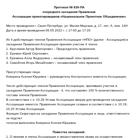
Протокол № 826-ПА
очередного заседания Правления
Ассоциации проектировщиков «Национальное Проектное Объединение»
Место проведения г. Санкт-Петербург, ул. Малая Морская, д. 17, лит. А, пом. 14Н
Дата и время проведения 06.05.2022 г. с 17-00 до 17-20
Из 4 действующих членов Правления Ассоциации «НПО» (далее - Ассоциация) в
заседании Правления Ассоциации приняли участие 4 члена:
1. Кругликов Артур Викторович – Председатель правления;
2. Еремин Юрий Сергеевич;
3. Еремина Алла Федоровна – независимый член правления.
4. Самойлов Игорь Михайлович – независимый член правления
Присутствующие лица:
Кокорина Ксения Юрьевна – руководитель Контрольного комитета Ассоциации.
Число действующих членов Правления Ассоциации, принявших участие в
заседании Правления Ассоциации - 4, что составляет 100 % количественного
состава членов Правления.
В соответствии с п. 10.28 Устава Ассоциации кворум для проведения заседания
Ассоциации имеется. Правление Ассоциации созвано в соответствии с п. 10.19,
10.20 Устава Ассоциации.
Функции Секретаря на заседании Правления Ассоциации и лица, ответственного
за подсчет
голосов выполняла Кокорина Ксения Юрьевна.
Повестка заседания:
1. О приеме в члены Ассоциации и предоставлении права на осуществление