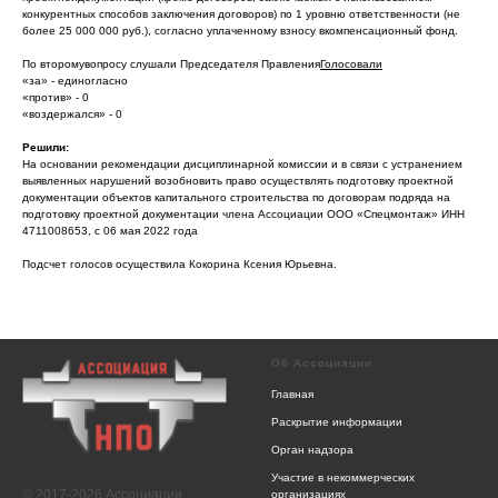
конкурентных способов заключения договоров) по 1 уровню ответственности (не
более 25 000 000 руб.), согласно уплаченному взносу вкомпенсационный фонд.
По второмувопросу слушали Председателя Правления
Голосовали
«за» - единогласно
«против» - 0
«воздержался» - 0
Решили:
На основании рекомендации дисциплинарной комиссии и в связи с устранением
выявленных нарушений возобновить право осуществлять подготовку проектной
документации объектов капитального строительства по договорам подряда на
подготовку проектной документации члена Ассоциации ООО «Спецмонтаж» ИНН
4711008653, с 06 мая 2022 года
Подсчет голосов осуществила Кокорина Ксения Юрьевна.
Об Ассоциации
Главная
Раскрытие информации
Орган надзора
Участие в некоммерческих
© 2017-2026 Ассоциация
организациях