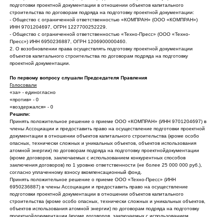
подготовки проектной документации в отношении объектов капитального
строительства по договорам подряда на подготовку проектной документации:
- Общество с ограниченной ответственностью «КОМПРАН» (ООО «КОМПРАН»)
ИНН 9701204697, ОГРН 1227700252229.
- Общество с ограниченной ответственностью «Техно-Пресс» (ООО «Техно-
Пресс») ИНН 6950236887, ОГРН 1206900000460.
2. О возобновлении права осуществлять подготовку проектной документации
объектов капитального строительства по договорам подряда на подготовку
проектной документации.
По первому вопросу слушали Председателя Правления
Голосовали
«за» - единогласно
«против» - 0
«воздержался» - 0
Решили:
Принять положительное решение о приеме ООО «КОМПРАН» (ИНН 9701204697) в
члены Ассоциации и предоставить право на осуществление подготовки проектной
документации в отношении объектов капитального строительства (кроме особо
опасных, технически сложных и уникальных объектов, объектов использования
атомной энергии) по договорам подряда на подготовку проектнойдокументации
(кроме договоров, заключаемых с использованием конкурентных способов
заключения договоров) по 1 уровню ответственности (не более 25 000 000 руб.),
согласно уплаченному взносу вкомпенсационный фонд.
Принять положительное решение о приеме ООО «Техно-Пресс» (ИНН
6950236887) в члены Ассоциации и предоставить право на осуществление
подготовки проектной документации в отношении объектов капитального
строительства (кроме особо опасных, технически сложных и уникальных объектов,
объектов использования атомной энергии) по договорам подряда на подготовку
проектнойдокументации (кроме договоров, заключаемых с использованием