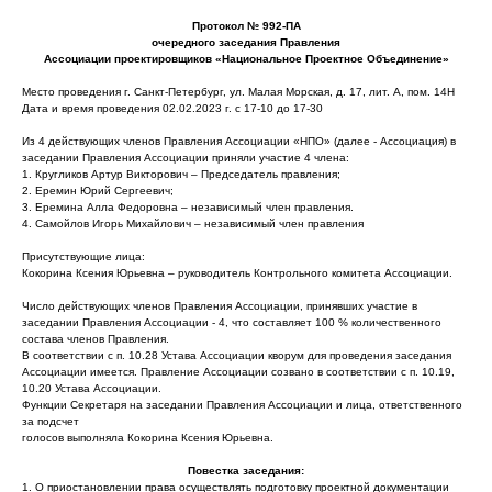
Протокол № 992-ПА
очередного заседания Правления
Ассоциации проектировщиков «Национальное Проектное Объединение»
Место проведения г. Санкт-Петербург, ул. Малая Морская, д. 17, лит. А, пом. 14Н
Дата и время проведения 02.02.2023 г. с 17-10 до 17-30
Из 4 действующих членов Правления Ассоциации «НПО» (далее - Ассоциация) в
заседании Правления Ассоциации приняли участие 4 члена:
1. Кругликов Артур Викторович – Председатель правления;
2. Еремин Юрий Сергеевич;
3. Еремина Алла Федоровна – независимый член правления.
4. Самойлов Игорь Михайлович – независимый член правления
Присутствующие лица:
Кокорина Ксения Юрьевна – руководитель Контрольного комитета Ассоциации.
Число действующих членов Правления Ассоциации, принявших участие в
заседании Правления Ассоциации - 4, что составляет 100 % количественного
состава членов Правления.
В соответствии с п. 10.28 Устава Ассоциации кворум для проведения заседания
Ассоциации имеется. Правление Ассоциации созвано в соответствии с п. 10.19,
10.20 Устава Ассоциации.
Функции Секретаря на заседании Правления Ассоциации и лица, ответственного
за подсчет
голосов выполняла Кокорина Ксения Юрьевна.
Повестка заседания:
1. О приостановлении права осуществлять подготовку проектной документации