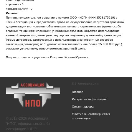
«против» - 0
«воздержался» - 0
Решили:
Принять положительное решение о приеме ООО «ИСП» (ИНН 3528175519) в
члены Ассоциации и предоставить право на осуществление подготовки проектной
документации в отношении объектов капитального строительства (кроме особо
опасных, технически сложных и уникальных объектов, объектов использования
атомной энергии) по договорам подряда на подготовку проектнойдокументации
(кроме договоров, заключаемых с использованием конкурентных способов
заключения договоров) по 1 уровню ответственности (не более 25 000 000 руб.),
согласно уплаченному взносу вкомпенсационный фонд.
Подсчет голосов осуществила Кокорина Ксения Юрьевна.
Об Ассоциации
Главная
Раскрытие информации
Орган надзора
Участие в некоммерческих
© 2017-2026 Ассоциация
организациях
"НПО", официальный сайт
Ассоциации "НПО"