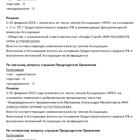
«против» - 0
«воздержался» - 0
Решили:
С 02 февраля 2023 г. исключить из числа членов Ассоциации «НПО» на основании
ч. 2 ст. 55.7 Градостроительного кодекса РФ и рекомендации Дисциплинарной
комиссии Ассоциации
- Общество с ограниченной ответственностью «Альфа Строй» ИНН 5614080159,
ОГРН 1175658018293.
Внести соответствующие изменения в реестр членов Ассоциации.
Внесенные в Ассоциацию взносы на основании Градостроительного кодекса РФ и
внутренних положений Ассоциации не возвращается.
По третьему вопросу слушали Председателя Правления
Голосовали
«за» - единогласно
«против» - 0
«воздержался» - 0
Решили:
С 02 февраля 2023 года исключить из числа членов Ассоциации «НПО» на
основании заявления о добровольном прекращении членства:
- Индивидуального предпринимателя Малышева Александра Михайловича ИНН
230811076855 ОГРНИП 317237500105469.
Внести соответствующие изменения в реестр членов Ассоциации.
Внесенные в Ассоциацию взносы на основании Градостроительного кодекса РФ и
внутренних положений Ассоциации не возвращается.
По четвертому вопросу слушали Председателя Правления
Голосовали
«за» - единогласно