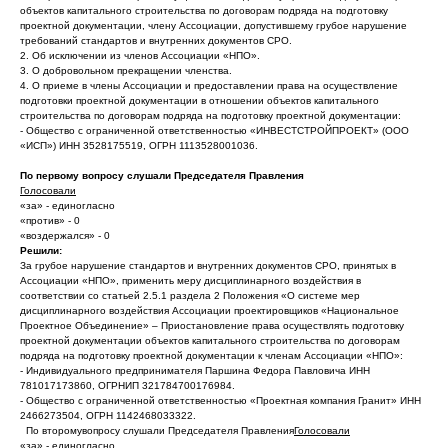
объектов капитального строительства по договорам подряда на подготовку
проектной документации, члену Ассоциации, допустившему грубое нарушение
требований стандартов и внутренних документов СРО.
2. Об исключении из членов Ассоциации «НПО».
3. О добровольном прекращении членства.
4. О приеме в члены Ассоциации и предоставлении права на осуществление
подготовки проектной документации в отношении объектов капитального
строительства по договорам подряда на подготовку проектной документации:
- Общество с ограниченной ответственностью «ИНВЕСТСТРОЙПРОЕКТ» (ООО
«ИСП») ИНН 3528175519, ОГРН 1113528001036.
По первому вопросу слушали Председателя Правления
Голосовали
«за» - единогласно
«против» - 0
«воздержался» - 0
Решили:
За грубое нарушение стандартов и внутренних документов СРО, принятых в
Ассоциации «НПО», применить меру дисциплинарного воздействия в
соответствии со статьей 2.5.1 раздела 2 Положения «О системе мер
дисциплинарного воздействия Ассоциации проектировщиков «Национальное
Проектное Объединение» – Приостановление права осуществлять подготовку
проектной документации объектов капитального строительства по договорам
подряда на подготовку проектной документации к членам Ассоциации «НПО»:
- Индивидуального предпринимателя Паршина Федора Павловича ИНН
781017173860, ОГРНИП 321784700176984.
- Общество с ограниченной ответственностью «Проектная компания Гранит» ИНН
2466273504, ОГРН 1142468033322.
По второмувопросу слушали Председателя Правления
Голосовали
«за» - единогласно