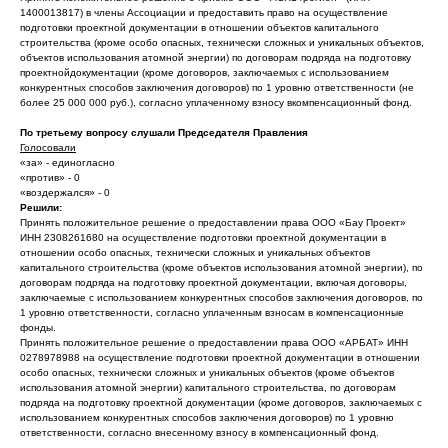
1400013817) в члены Ассоциации и предоставить право на осуществление
подготовки проектной документации в отношении объектов капитального
строительства (кроме особо опасных, технически сложных и уникальных объектов,
объектов использования атомной энергии) по договорам подряда на подготовку
проектнойдокументации (кроме договоров, заключаемых с использованием
конкурентных способов заключения договоров) по 1 уровню ответственности (не
более 25 000 000 руб.), согласно уплаченному взносу вкомпенсационный фонд.
По третьему вопросу слушали Председателя Правления
Голосовали
«за» - единогласно
«против» - 0
«воздержался» - 0
Решили:
Принять положительное решение о предоставлении права ООО «Бау Проект»
ИНН 2308261680 на осуществление подготовки проектной документации в
отношении особо опасных, технически сложных и уникальных объектов
капитального строительства (кроме объектов использования атомной энергии), по
договорам подряда на подготовку проектной документации, включая договоры,
заключаемые с использованием конкурентных способов заключения договоров, по
1 уровню ответственности, согласно уплаченным взносам в компенсационные
фонды.
Принять положительное решение о предоставлении права ООО «АРБАТ» ИНН
0278978988 на осуществление подготовки проектной документации в отношении
особо опасных, технически сложных и уникальных объектов (кроме объектов
использования атомной энергии) капитального строительства, по договорам
подряда на подготовку проектной документации (кроме договоров, заключаемых с
использованием конкурентных способов заключения договоров) по 1 уровню
ответственности, согласно внесенному взносу в компенсационный фонд.