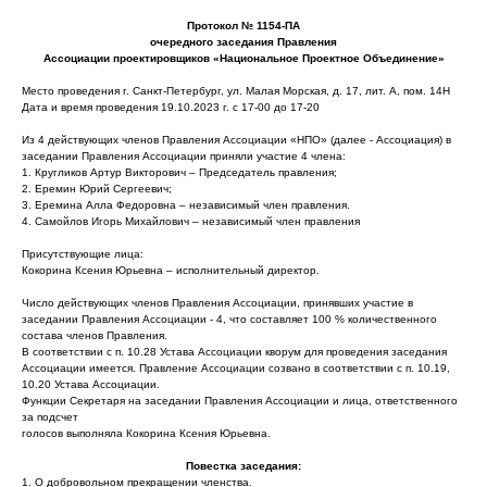
Протокол № 1154-ПА
очередного заседания Правления
Ассоциации проектировщиков «Национальное Проектное Объединение»
Место проведения г. Санкт-Петербург, ул. Малая Морская, д. 17, лит. А, пом. 14Н
Дата и время проведения 19.10.2023 г. с 17-00 до 17-20
Из 4 действующих членов Правления Ассоциации «НПО» (далее - Ассоциация) в
заседании Правления Ассоциации приняли участие 4 члена:
1. Кругликов Артур Викторович – Председатель правления;
2. Еремин Юрий Сергеевич;
3. Еремина Алла Федоровна – независимый член правления.
4. Самойлов Игорь Михайлович – независимый член правления
Присутствующие лица:
Кокорина Ксения Юрьевна – исполнительный директор.
Число действующих членов Правления Ассоциации, принявших участие в
заседании Правления Ассоциации - 4, что составляет 100 % количественного
состава членов Правления.
В соответствии с п. 10.28 Устава Ассоциации кворум для проведения заседания
Ассоциации имеется. Правление Ассоциации созвано в соответствии с п. 10.19,
10.20 Устава Ассоциации.
Функции Секретаря на заседании Правления Ассоциации и лица, ответственного
за подсчет
голосов выполняла Кокорина Ксения Юрьевна.
Повестка заседания:
1. О добровольном прекращении членства.