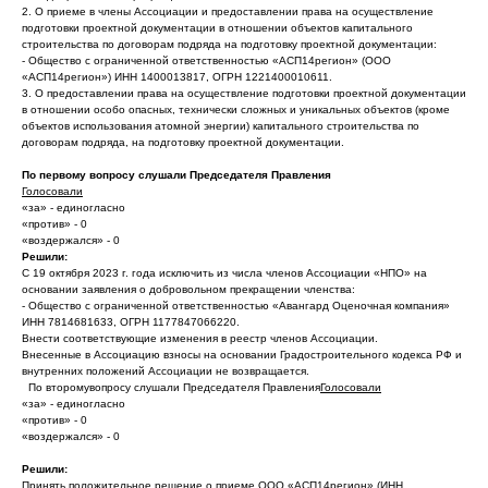
2. О приеме в члены Ассоциации и предоставлении права на осуществление
подготовки проектной документации в отношении объектов капитального
строительства по договорам подряда на подготовку проектной документации:
- Общество с ограниченной ответственностью «АСП14регион» (ООО
«АСП14регион») ИНН 1400013817, ОГРН 1221400010611.
3. О предоставлении права на осуществление подготовки проектной документации
в отношении особо опасных, технически сложных и уникальных объектов (кроме
объектов использования атомной энергии) капитального строительства по
договорам подряда, на подготовку проектной документации.
По первому вопросу слушали Председателя Правления
Голосовали
«за» - единогласно
«против» - 0
«воздержался» - 0
Решили:
С 19 октября 2023 г. года исключить из числа членов Ассоциации «НПО» на
основании заявления о добровольном прекращении членства:
- Общество с ограниченной ответственностью «Авангард Оценочная компания»
ИНН 7814681633, ОГРН 1177847066220.
Внести соответствующие изменения в реестр членов Ассоциации.
Внесенные в Ассоциацию взносы на основании Градостроительного кодекса РФ и
внутренних положений Ассоциации не возвращается.
По второмувопросу слушали Председателя Правления
Голосовали
«за» - единогласно
«против» - 0
«воздержался» - 0
Решили:
Принять положительное решение о приеме ООО «АСП14регион» (ИНН