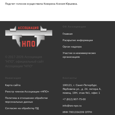
Подсчет голосов осуществила Кокорина Ксения Юрьевна.
Об Ассоциации
Главная
Раскрытие информации
Орган надзора
Участие в некоммерческих
© 2017-2026 Ассоциация
организациях
"НПО", официальный сайт
Ассоциации "НПО"
Навигация
Контакты
Карта сайта
190121, г. Санкт-Петербург,
Якубовича ул., д. 24, литера А,
Реестр членов Ассоциации «НПО»
помещ. 19Н, этаж №1, офис 1
Политика в отношении обработки
+7 (812) 907-75-00
персональных данных
info@sro-npo.ru
Согласие на обработку ПД
ИНН 7801334209 ОГРН