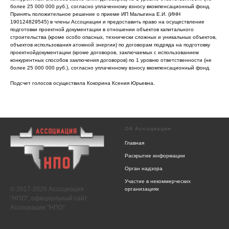
более 25 000 000 руб.), согласно уплаченному взносу вкомпенсационный фонд.
Принять положительное решение о приеме ИП Малыгина Е.И. (ИНН
190124829545) в члены Ассоциации и предоставить право на осуществление
подготовки проектной документации в отношении объектов капитального
строительства (кроме особо опасных, технически сложных и уникальных объектов,
объектов использования атомной энергии) по договорам подряда на подготовку
проектнойдокументации (кроме договоров, заключаемых с использованием
конкурентных способов заключения договоров) по 1 уровню ответственности (не
более 25 000 000 руб.), согласно уплаченному взносу вкомпенсационный фонд.
Подсчет голосов осуществила Кокорина Ксения Юрьевна.
Об Ассоциации
Главная
Раскрытие информации
Орган надзора
Участие в некоммерческих
© 2017-2026 Ассоциация
организациях
"НПО", официальный сайт
Ассоциации "НПО"