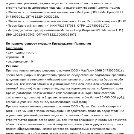
подготовки проектной документации в отношении объектов капитального
строительства по договорам подряда на подготовку проектной документации:
- Общество с ограниченной ответственностью «МасПро» (ООО «МасПро») ИНН
5473005981, ОГРН 1225400039028.
- Общество с ограниченной ответственностью «ПроектСистемИнжиниринг» (ООО
«ПроектСистемИнжиниринг») ИНН 7816737088, ОГРН 1227800161720.
- Индивидуальный предприниматель Малыгин Егор Игоревич (ИП Малыгин Е.И.)
ИНН 190124829545, ОГРНИП 322190000023071.
По первому вопросу слушали Председателя Правления
Голосовали
«за» - единогласно
«против» - 0
«воздержался» - 0
Решили:
Принять положительное решение о приеме ООО «МасПро» (ИНН 5473005981) в
члены Ассоциации и предоставить право на осуществление подготовки проектной
документации в отношении объектов капитального строительства (кроме особо
опасных, технически сложных и уникальных объектов, объектов использования
атомной энергии) по договорам подряда на подготовку проектнойдокументации
(кроме договоров, заключаемых с использованием конкурентных способов
заключения договоров) по 1 уровню ответственности (не более 25 000 000 руб.),
согласно уплаченному взносу вкомпенсационный фонд.
Принять положительное решение о приеме ООО «ПроектСистемИнжиниринг»
(ИНН 7816737088) в члены Ассоциации и предоставить право на осуществление
подготовки проектной документации в отношении объектов капитального
строительства (кроме особо опасных, технически сложных и уникальных объектов,
объектов использования атомной энергии) по договорам подряда на подготовку
проектнойдокументации (кроме договоров, заключаемых с использованием
конкурентных способов заключения договоров) по 1 уровню ответственности (не