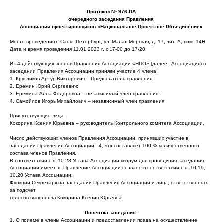
Протокол № 976-ПА
очередного заседания Правления
Ассоциации проектировщиков «Национальное Проектное Объединение»
Место проведения г. Санкт-Петербург, ул. Малая Морская, д. 17, лит. А, пом. 14Н
Дата и время проведения 11.01.2023 г. с 17-00 до 17-20
Из 4 действующих членов Правления Ассоциации «НПО» (далее - Ассоциация) в
заседании Правления Ассоциации приняли участие 4 члена:
1. Кругликов Артур Викторович – Председатель правления;
2. Еремин Юрий Сергеевич;
3. Еремина Алла Федоровна – независимый член правления.
4. Самойлов Игорь Михайлович – независимый член правления
Присутствующие лица:
Кокорина Ксения Юрьевна – руководитель Контрольного комитета Ассоциации.
Число действующих членов Правления Ассоциации, принявших участие в
заседании Правления Ассоциации - 4, что составляет 100 % количественного
состава членов Правления.
В соответствии с п. 10.28 Устава Ассоциации кворум для проведения заседания
Ассоциации имеется. Правление Ассоциации созвано в соответствии с п. 10.19,
10.20 Устава Ассоциации.
Функции Секретаря на заседании Правления Ассоциации и лица, ответственного
за подсчет
голосов выполняла Кокорина Ксения Юрьевна.
Повестка заседания:
1. О приеме в члены Ассоциации и предоставлении права на осуществление