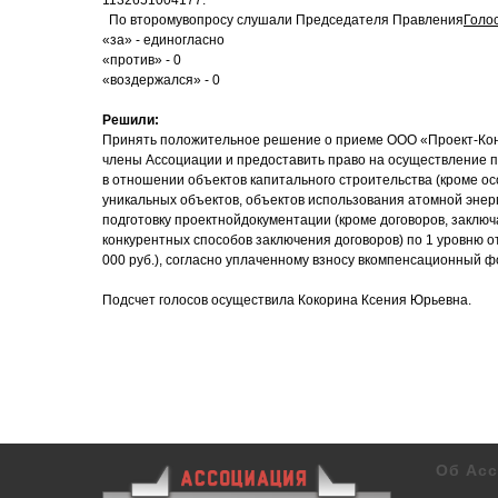
1132651004177.
По второмувопросу слушали Председателя Правления
Голо
«за» - единогласно
«против» - 0
«воздержался» - 0
Решили:
Принять положительное решение о приеме ООО «Проект-Кон
члены Ассоциации и предоставить право на осуществление п
в отношении объектов капитального строительства (кроме ос
уникальных объектов, объектов использования атомной энер
подготовку проектнойдокументации (кроме договоров, заклю
конкурентных способов заключения договоров) по 1 уровню о
000 руб.), согласно уплаченному взносу вкомпенсационный ф
Подсчет голосов осуществила Кокорина Ксения Юрьевна.
Об Ас