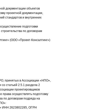
тной документации объектов
овку проектной документации,
ний стандартов и внутренних
 осуществление подготовки
 строительства по договорам
лтинг» (ООО «Проект-Консалтинг»)
РО, принятых в Ассоциации «НПО»,
 со статьей 2.5.1 раздела 2
ссоциации проектировщиков
 права осуществлять подготовку
ва по договорам подряда на
ПО»:
т» ИНН 2623802285, ОГРН