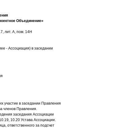
ения
роектное Объединение»
, лит. А, пом. 14Н
ее - Ассоциация) в заседании
ия
х участие в заседании Правления
ва членов Правления.
оведения заседания Ассоциации
10.19, 10.20 Устава Ассоциации.
ца, ответственного за подсчет