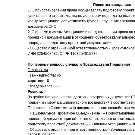
Повестка заседания:
1. О приостановлении права осуществлять подготовку проек
капитального строительства по договорам подряда на подгот
члену Ассоциации, допустившему грубое нарушение требова
документов СРО.
2. О приеме в члены Ассоциации и предоставлении права на
проектной документации в отношении объектов капитального
подряда на подготовку проектной документации:
- Общество с ограниченной ответственностью «Проект-Конса
ИНН 3254508481, ОГРН 1103254015732.
По первому вопросу слушали Председателя Правления
Голосовали
«за» - единогласно
«против» - 0
«воздержался» - 0
Решили:
За грубое нарушение стандартов и внутренних документов С
применить меру дисциплинарного воздействия в соответствии
Положения «О системе мер дисциплинарного воздействия А
«Национальное Проектное Объединение» – Приостановление
проектной документации объектов капитального строительст
подготовку проектной документации к членам Ассоциации «Н
- Общество с ограниченной ответственностью «Зелёный све