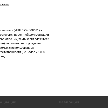
совали
салтинг» (ИНН 3254508481) в
одготовки проектной документации
обо опасных, технически сложных и
гии) по договорам подряда на
чаемых с использованием
тветственности (не более 25 000
онд.
социации
Навигация