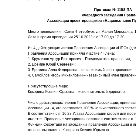
Протокол № 1158-ПА
очередного заседания Правл
Ассоциации проектировщиков «Национальное П
Место проведения г. Санкт-Петербург, ул. Малая Морская, д. 17
Дата и время проведения 25.10.2023 г. с 17-00 до 17-20
Из 4 действующих членов Правления Ассоциации «НПО» (дал
Правления Ассоциации приняли участие 4 члена:
1. Кругликов Артур Викторович – Председатель правления;
2. Еремин Юрий Сергеевич;
3. Еремина Алла Федоровна – независимый член правления.
4. Самойлов Игорь Михайлович – независимый член правлен
Присутствующие лица:
Кокорина Ксения Юрьевна – исполнительный директор.
Число действующих членов Правления Ассоциации, принявши
Ассоциации - 4, что составляет 100 % количественного соста
В соответствии с п. 10.28 Устава Ассоциации кворум для пр
имеется. Правление Ассоциации созвано в соответствии с п. 
Функции Секретаря на заседании Правления Ассоциации и ли
голосов выполняла Кокорина Ксения Юрьевна.