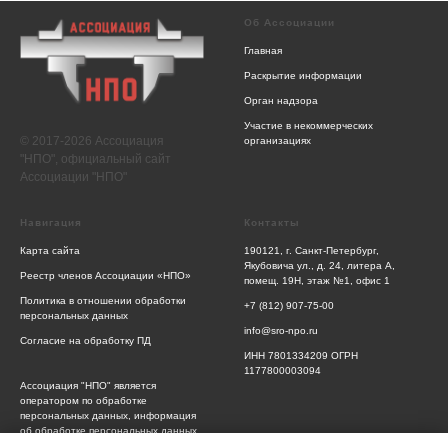
Об Ассоциации
Главная
Раскрытие информации
Орган надзора
Участие в некоммерческих
© 2017-2026 Ассоциация
организациях
"НПО", официальный сайт
Ассоциации "НПО"
Навигация
Контакты
Карта сайта
190121, г. Санкт-Петербург,
Якубовича ул., д. 24, литера А,
Реестр членов Ассоциации «НПО»
помещ. 19Н, этаж №1, офис 1
Политика в отношении обработки
+7 (812) 907-75-00
персональных данных
info@sro-npo.ru
Согласие на обработку ПД
ИНН 7801334209 ОГРН
1177800003094
Ассоциация "НПО" является
оператором по обработке
персональных данных, информация
об обработке персональных данных
и сведения о реализуемых