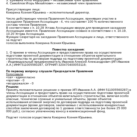
3. Еремина Алла Федоровна – независимый член правления.
4. Самойлов Игорь Михайлович – независимый член правления
Присутствующие лица:
Кокорина Ксения Юрьевна – исполнительный директор.
Число действующих членов Правления Ассоциации, принявших участие в
заседании Правления Ассоциации - 4, что составляет 100 % количественного
состава членов Правления.
В соответствии с п. 10.28 Устава Ассоциации кворум для проведения заседания
Ассоциации имеется. Правление Ассоциации созвано в соответствии с п. 10.19,
10.20 Устава Ассоциации.
Функции Секретаря на заседании Правления Ассоциации и лица, ответственного
за подсчет
голосов выполняла Кокорина Ксения Юрьевна.
Повестка заседания:
1. О приеме в члены Ассоциации и предоставлении права на осуществление
подготовки проектной документации в отношении объектов капитального
строительства по договорам подряда на подготовку проектной документации:
- Индивидуальный предприниматель Иванков Алексей Александрович (ИП Иванков
А.А.) ИНН 511005560287, ОГРНИП 320470400053116;
По первому вопросу слушали Председателя Правления
Голосовали
«за» - единогласно
«против» - 0
«воздержался» - 0
Решили:
Принять положительное решение о приеме ИП Иванков А.А. (ИНН 511005560287) в
члены Ассоциации и предоставить право на осуществление подготовки проектной
документации в отношении объектов капитального строительства, включая особо
опасные, технически сложные и уникальные объекты, (кроме объектов
использования атомной энергии) по договорам подряда на подготовку проектной
документации (кроме договоров, заключаемых с использованием конкурентных
способов заключения договоров) по 1 уровню ответственности (не более 25 000
000 руб.), согласно уплаченному взносу в компенсационный фонд.
Подсчет голосов осуществила Кокорина Ксения Юрьевна.