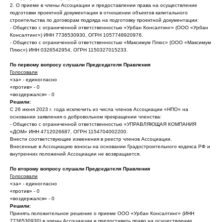
2. О приеме в члены Ассоциации и предоставлении права на осуществление
подготовки проектной документации в отношении объектов капитального
строительства по договорам подряда на подготовку проектной документации:
- Общество с ограниченной ответственностью «Урбан Консалтинг» (ООО «Урбан
Консалтинг») ИНН 7736530930, ОГРН 1057748920976.
- Общество с ограниченной ответственностью «Максимум Плюс» (ООО «Максимум
Плюс») ИНН 0326542954, ОГРН 1150327015233.
По первому вопросу слушали Председателя Правления
Голосовали
«за» - единогласно
«против» - 0
«воздержался» - 0
Решили:
С 26 июня 2023 г. года исключить из числа членов Ассоциации «НПО» на
основании заявления о добровольном прекращении членства:
- Общество с ограниченной ответственностью «УПРАВЛЯЮЩАЯ КОМПАНИЯ
«ДОМ» ИНН 4712026687, ОГРН 1154704002200.
Внести соответствующие изменения в реестр членов Ассоциации.
Внесенные в Ассоциацию взносы на основании Градостроительного кодекса РФ и
внутренних положений Ассоциации не возвращается.
По второму вопросу слушали Председателя Правления
Голосовали
«за» - единогласно
«против» - 0
«воздержался» - 0
Решили:
Принять положительное решение о приеме ООО «Урбан Консалтинг» (ИНН
7736530930) в члены Ассоциации и предоставить право на осуществление