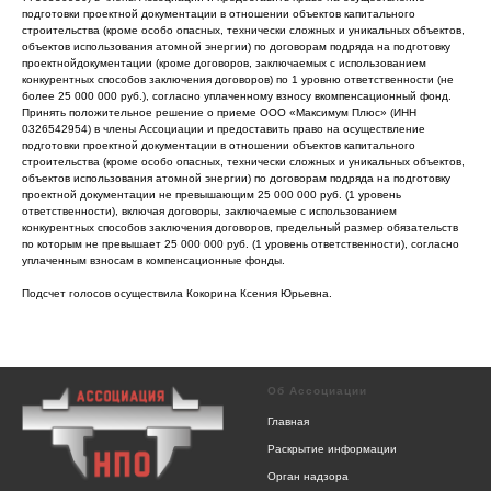
подготовки проектной документации в отношении объектов капитального
строительства (кроме особо опасных, технически сложных и уникальных объектов,
объектов использования атомной энергии) по договорам подряда на подготовку
проектнойдокументации (кроме договоров, заключаемых с использованием
конкурентных способов заключения договоров) по 1 уровню ответственности (не
более 25 000 000 руб.), согласно уплаченному взносу вкомпенсационный фонд.
Принять положительное решение о приеме ООО «Максимум Плюс» (ИНН
0326542954) в члены Ассоциации и предоставить право на осуществление
подготовки проектной документации в отношении объектов капитального
строительства (кроме особо опасных, технически сложных и уникальных объектов,
объектов использования атомной энергии) по договорам подряда на подготовку
проектной документации не превышающим 25 000 000 руб. (1 уровень
ответственности), включая договоры, заключаемые с использованием
конкурентных способов заключения договоров, предельный размер обязательств
по которым не превышает 25 000 000 руб. (1 уровень ответственности), согласно
уплаченным взносам в компенсационные фонды.
Подсчет голосов осуществила Кокорина Ксения Юрьевна.
Об Ассоциации
Главная
Раскрытие информации
Орган надзора