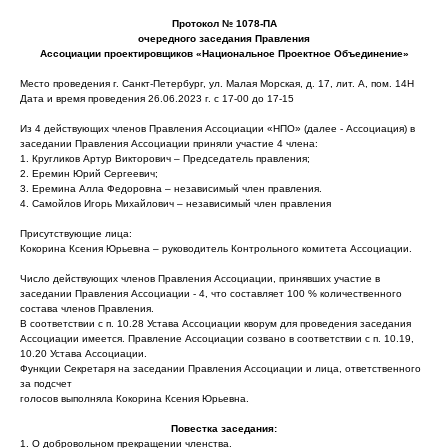
Протокол № 1078-ПА
очередного заседания Правления
Ассоциации проектировщиков «Национальное Проектное Объединение»
Место проведения г. Санкт-Петербург, ул. Малая Морская, д. 17, лит. А, пом. 14Н
Дата и время проведения 26.06.2023 г. с 17-00 до 17-15
Из 4 действующих членов Правления Ассоциации «НПО» (далее - Ассоциация) в
заседании Правления Ассоциации приняли участие 4 члена:
1. Кругликов Артур Викторович – Председатель правления;
2. Еремин Юрий Сергеевич;
3. Еремина Алла Федоровна – независимый член правления.
4. Самойлов Игорь Михайлович – независимый член правления
Присутствующие лица:
Кокорина Ксения Юрьевна – руководитель Контрольного комитета Ассоциации.
Число действующих членов Правления Ассоциации, принявших участие в
заседании Правления Ассоциации - 4, что составляет 100 % количественного
состава членов Правления.
В соответствии с п. 10.28 Устава Ассоциации кворум для проведения заседания
Ассоциации имеется. Правление Ассоциации созвано в соответствии с п. 10.19,
10.20 Устава Ассоциации.
Функции Секретаря на заседании Правления Ассоциации и лица, ответственного
за подсчет
голосов выполняла Кокорина Ксения Юрьевна.
Повестка заседания:
1. О добровольном прекращении членства.