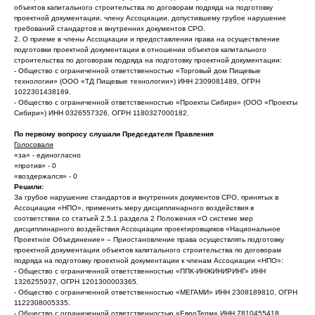
объектов капитального строительства по договорам подряда на подготовку
проектной документации, члену Ассоциации, допустившему грубое нарушение
требований стандартов и внутренних документов СРО.
2. О приеме в члены Ассоциации и предоставлении права на осуществление
подготовки проектной документации в отношении объектов капитального
строительства по договорам подряда на подготовку проектной документации:
- Общество с ограниченной ответственностью «Торговый дом Пищевые
технологии» (ООО «ТД Пищевые технологии») ИНН 2309081489, ОГРН
1022301438169.
- Общество с ограниченной ответственностью «Проекты Сибири» (ООО «Проекты
Сибири») ИНН 0326557326, ОГРН 1180327000182.
По первому вопросу слушали Председателя Правления
Голосовали
«за» - единогласно
«против» - 0
«воздержался» - 0
Решили:
За грубое нарушение стандартов и внутренних документов СРО, принятых в
Ассоциации «НПО», применить меру дисциплинарного воздействия в
соответствии со статьей 2.5.1 раздела 2 Положения «О системе мер
дисциплинарного воздействия Ассоциации проектировщиков «Национальное
Проектное Объединение» – Приостановление права осуществлять подготовку
проектной документации объектов капитального строительства по договорам
подряда на подготовку проектной документации к членам Ассоциации «НПО»:
- Общество с ограниченной ответственностью «ППК-ИНЖИНИРИНГ» ИНН
1326255937, ОГРН 1201300003365.
- Общество с ограниченной ответственностью «МЕГАМИ» ИНН 2308189810, ОГРН
1122308005335.
- Общество с ограниченной ответственностью «ЕвроТерм» ИНН 7810455418,