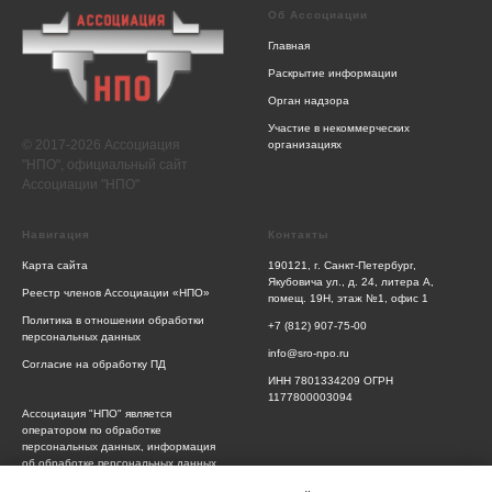
Об Ассоциации
Главная
Раскрытие информации
Орган надзора
Участие в некоммерческих
© 2017-2026 Ассоциация
организациях
"НПО", официальный сайт
Ассоциации "НПО"
Навигация
Контакты
Карта сайта
190121, г. Санкт-Петербург,
Якубовича ул., д. 24, литера А,
Реестр членов Ассоциации «НПО»
помещ. 19Н, этаж №1, офис 1
Политика в отношении обработки
+7 (812) 907-75-00
персональных данных
info@sro-npo.ru
Согласие на обработку ПД
ИНН 7801334209 ОГРН
1177800003094
Ассоциация "НПО" является
оператором по обработке
персональных данных, информация
об обработке персональных данных
и сведения о реализуемых