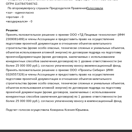
ОГРН 1147847046742.
По второмувопросу слушали Председателя Правления
Голосовали
«за» - единогласно
«против» - 0
«воздержался» - 0
Решили:
Принять положительное решение о приеме ООО «ТД Пищевые технологии» (ИНН
2309081489) в члены Ассоциации и предоставить право на осуществление
подготовки проектной документации в отношении объектов капитального
строительства (кроме особо опасных, технически сложных и уникальных объектов,
объектов использования атомной энергии) по договорам подряда на подготовку
проектнойдокументации (кроме договоров, заключаемых с использованием
конкурентных способов заключения договоров) по 1 уровню ответственности (не
более 25 000 000 руб.), согласно уплаченному взносу вкомпенсационный фонд.
Принять положительное решение о приеме ООО «Проекты Сибири» (ИНН
0326557326) в члены Ассоциации и предоставить право на осуществление
подготовки проектной документации в отношении объектов капитального
строительства (кроме особо опасных, технически сложных и уникальных объектов,
объектов использования атомной энергии) по договорам подряда на подготовку
проектной документации (кроме договоров, заключаемых с использованием
конкурентных способов заключения договоров) по 1 уровню ответственности (не
более 25 000 000 руб.), согласно уплаченному взносу в компенсационный фонд.
Подсчет голосов осуществила Кокорина Ксения Юрьевна.