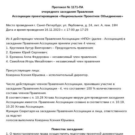
Протокол № 1171-ПА
очередного заседания Правления
Ассоциации проектировщиков «Национальное Проектное Объединение»
Место проведения г. Санкт-Петербург, ул. Якубовича, д. 24, лит. А, пом. 19Н
Дата и время проведения 16.11.2023 г. с 17-00 до 17-25
Из 4 действующих членов Правления Ассоциации «НПО» (далее - Ассоциация) в
заседании Правления Ассоциации приняли участие 4 члена:
1. Кругликов Артур Викторович – Председатель правления;
2. Еремин Юрий Сергеевич;
3. Еремина Алла Федоровна – независимый член правления.
4. Самойлов Игорь Михайлович – независимый член правления
Присутствующие лица:
Кокорина Ксения Юрьевна – исполнительный директор.
Число действующих членов Правления Ассоциации, принявших участие в
заседании Правления Ассоциации - 4, что составляет 100 % количественного
состава членов Правления.
В соответствии с п. 10.28 Устава Ассоциации кворум для проведения заседания
Ассоциации имеется. Правление Ассоциации созвано в соответствии с п. 10.19,
10.20 Устава Ассоциации.
Функции Секретаря на заседании Правления Ассоциации и лица, ответственного
за подсчет
голосов выполняла Кокорина Ксения Юрьевна.
Повестка заседания:
1. О приостановлении права осуществлять подготовку проектной документации