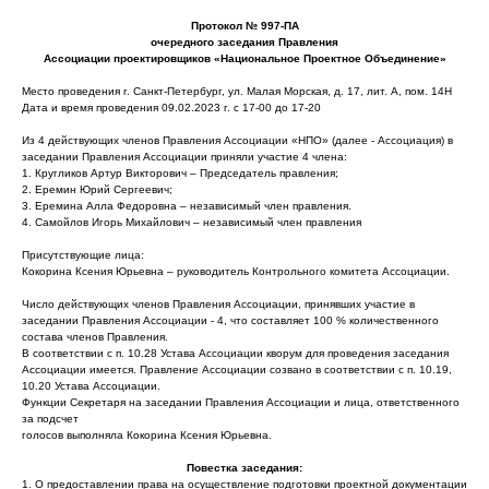
Протокол № 997-ПА
очередного заседания Правления
Ассоциации проектировщиков «Национальное Проектное Объединение»
Место проведения г. Санкт-Петербург, ул. Малая Морская, д. 17, лит. А, пом. 14Н
Дата и время проведения 09.02.2023 г. с 17-00 до 17-20
Из 4 действующих членов Правления Ассоциации «НПО» (далее - Ассоциация) в
заседании Правления Ассоциации приняли участие 4 члена:
1. Кругликов Артур Викторович – Председатель правления;
2. Еремин Юрий Сергеевич;
3. Еремина Алла Федоровна – независимый член правления.
4. Самойлов Игорь Михайлович – независимый член правления
Присутствующие лица:
Кокорина Ксения Юрьевна – руководитель Контрольного комитета Ассоциации.
Число действующих членов Правления Ассоциации, принявших участие в
заседании Правления Ассоциации - 4, что составляет 100 % количественного
состава членов Правления.
В соответствии с п. 10.28 Устава Ассоциации кворум для проведения заседания
Ассоциации имеется. Правление Ассоциации созвано в соответствии с п. 10.19,
10.20 Устава Ассоциации.
Функции Секретаря на заседании Правления Ассоциации и лица, ответственного
за подсчет
голосов выполняла Кокорина Ксения Юрьевна.
Повестка заседания:
1. О предоставлении права на осуществление подготовки проектной документации