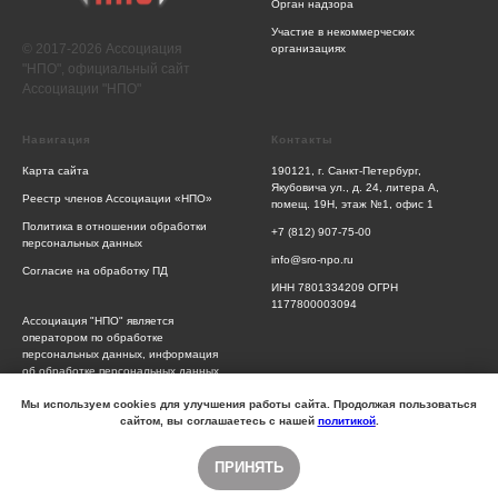
Орган надзора
Участие в некоммерческих
© 2017-2026 Ассоциация
организациях
"НПО", официальный сайт
Ассоциации "НПО"
Навигация
Контакты
Карта сайта
190121, г. Санкт-Петербург,
Якубовича ул., д. 24, литера А,
Реестр членов Ассоциации «НПО»
помещ. 19Н, этаж №1, офис 1
Политика в отношении обработки
+7 (812) 907-75-00
персональных данных
info@sro-npo.ru
Согласие на обработку ПД
ИНН 7801334209 ОГРН
1177800003094
Ассоциация "НПО" является
оператором по обработке
персональных данных, информация
об обработке персональных данных
и сведения о реализуемых
требованиях к защите персональных
Мы используем cookies для улучшения работы сайта. Продолжая пользоваться
данных отражены в Политике
сайтом, вы соглашаетесь с нашей
политикой
.
обработки персональных данных
ПРИНЯТЬ