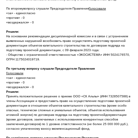
По второмувопросу слушали Председателя Правления
Голосовали
«за» - единогласно
«против» - 0
«воздержался» - 0
Решили:
На основании рекомендации дисциплинарной комиссии и в связи с устранением
выявленных нарушений возобновить право осуществлять подготовку проектной
документации объектов капитального строительства по договорам подряда на
подготовку проектной документации, с 09 февраля 2023 года:
- Общество с ограниченной ответственностью «ЭКОСИСТЕМА» ИНН 5024176570,
ОГРН 1175024019719.
По третьему вопросу слушали Председателя Правления
Голосовали
«за» - единогласно
«против» - 0
«воздержался» - 0
Решили:
Принять положительное решение о приеме ООО «СК Альпы» (ИНН 7328507588) в
члены Ассоциации и предоставить право на осуществление подготовки проектной
документации в отношении объектов капитального строительства (кроме особо
опасных, технически сложных и уникальных объектов, объектов использования
атомной энергии) по договорам подряда на подготовку проектнойдокументации
(кроме договоров, заключаемых с использованием конкурентных способов
заключения договоров) по 1 уровню ответственности (не более 25 000 000 руб.),
согласно уплаченному взносу вкомпенсационный фонд.
По четвёртому вопросу слушали Председателя Правления