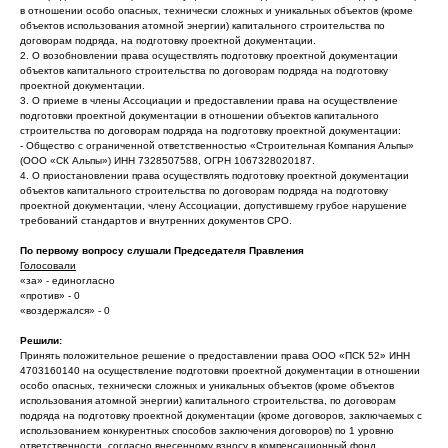
в отношении особо опасных, технически сложных и уникальных объектов (кроме
объектов использования атомной энергии) капитального строительства по
договорам подряда, на подготовку проектной документации.
2. О возобновлении права осуществлять подготовку проектной документации
объектов капитального строительства по договорам подряда на подготовку
проектной документации.
3. О приеме в члены Ассоциации и предоставлении права на осуществление
подготовки проектной документации в отношении объектов капитального
строительства по договорам подряда на подготовку проектной документации:
- Общество с ограниченной ответственностью «Строительная Компания Альпы»
(ООО «СК Альпы») ИНН 7328507588, ОГРН 1067328020187.
4. О приостановлении права осуществлять подготовку проектной документации
объектов капитального строительства по договорам подряда на подготовку
проектной документации, члену Ассоциации, допустившему грубое нарушение
требований стандартов и внутренних документов СРО.
По первому вопросу слушали Председателя Правления
Голосовали
«за» - единогласно
«против» - 0
«воздержался» - 0
Решили:
Принять положительное решение о предоставлении права ООО «ПСК 52» ИНН
4703160140 на осуществление подготовки проектной документации в отношении
особо опасных, технически сложных и уникальных объектов (кроме объектов
использования атомной энергии) капитального строительства, по договорам
подряда на подготовку проектной документации (кроме договоров, заключаемых с
использованием конкурентных способов заключения договоров) по 1 уровню
ответственности, согласно внесенному взносу в компенсационный фонд.