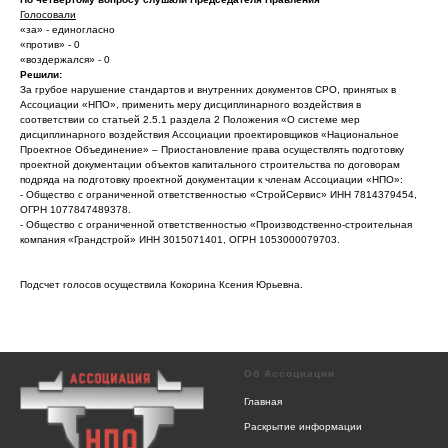
Голосовали
«за» - единогласно
«против» - 0
«воздержался» - 0
Решили:
За грубое нарушение стандартов и внутренних документов СРО, принятых в
Ассоциации «НПО», применить меру дисциплинарного воздействия в
соответствии со статьей 2.5.1 раздела 2 Положения «О системе мер
дисциплинарного воздействия Ассоциации проектировщиков «Национальное
Проектное Объединение» – Приостановление права осуществлять подготовку
проектной документации объектов капитального строительства по договорам
подряда на подготовку проектной документации к членам Ассоциации «НПО»:
- Общество с ограниченной ответственностью «СтройСервис» ИНН 7814379454,
ОГРН 1077847489378.
- Общество с ограниченной ответственностью «Производственно-строительная
компания «Грандстрой» ИНН 3015071401, ОГРН 1053000079703.
Подсчет голосов осуществила Кокорина Ксения Юрьевна.
Об Ассоциации
Главная
Раскрытие информации