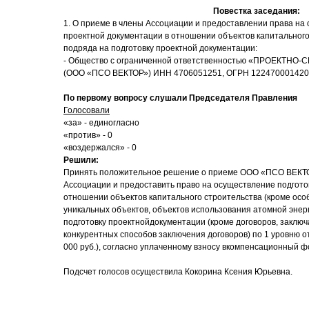
Повестка заседания:
1. О приеме в члены Ассоциации и предоставлении права на
проектной документации в отношении объектов капитального
подряда на подготовку проектной документации:
- Общество с ограниченной ответственностью «ПРОЕКТН
(ООО «ПСО ВЕКТОР») ИНН 4706051251, ОГРН 122470001420
По первому вопросу слушали Председателя Правления
Голосовали
«за» - единогласно
«против» - 0
«воздержался» - 0
Решили:
Принять положительное решение о приеме ООО «ПСО ВЕКТО
Ассоциации и предоставить право на осуществление подгото
отношении объектов капитального строительства (кроме осо
уникальных объектов, объектов использования атомной энер
подготовку проектнойдокументации (кроме договоров, заклю
конкурентных способов заключения договоров) по 1 уровню о
000 руб.), согласно уплаченному взносу вкомпенсационный ф
Подсчет голосов осуществила Кокорина Ксения Юрьевна.