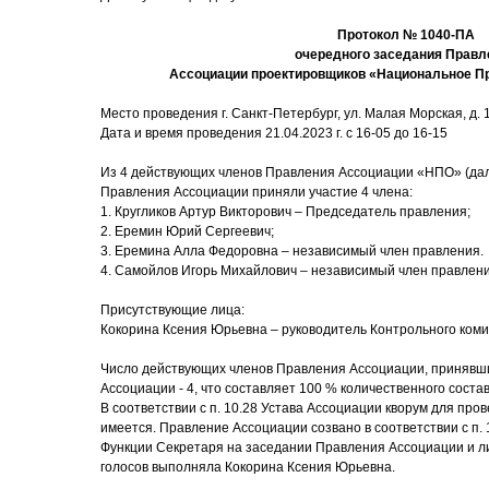
Протокол № 1040-ПА
очередного заседания Правл
Ассоциации проектировщиков «Национальное П
Место проведения г. Санкт-Петербург, ул. Малая Морская, д. 17
Дата и время проведения 21.04.2023 г. с 16-05 до 16-15
Из 4 действующих членов Правления Ассоциации «НПО» (дал
Правления Ассоциации приняли участие 4 члена:
1. Кругликов Артур Викторович – Председатель правления;
2. Еремин Юрий Сергеевич;
3. Еремина Алла Федоровна – независимый член правления.
4. Самойлов Игорь Михайлович – независимый член правлен
Присутствующие лица:
Кокорина Ксения Юрьевна – руководитель Контрольного коми
Число действующих членов Правления Ассоциации, принявши
Ассоциации - 4, что составляет 100 % количественного соста
В соответствии с п. 10.28 Устава Ассоциации кворум для пр
имеется. Правление Ассоциации созвано в соответствии с п. 
Функции Секретаря на заседании Правления Ассоциации и ли
голосов выполняла Кокорина Ксения Юрьевна.