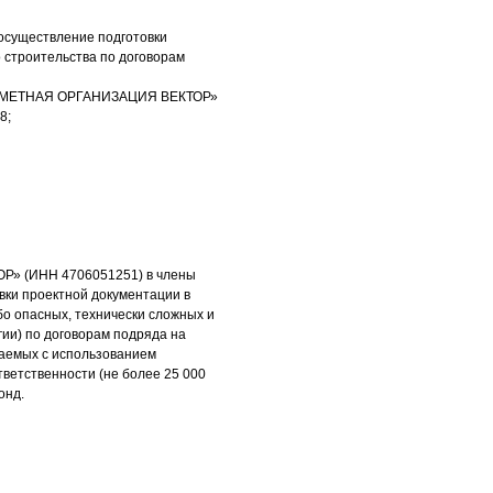
 осуществление подготовки
 строительства по договорам
О-СМЕТНАЯ ОРГАНИЗАЦИЯ ВЕКТОР»
8;
Р» (ИНН 4706051251) в члены
вки проектной документации в
бо опасных, технически сложных и
гии) по договорам подряда на
чаемых с использованием
тветственности (не более 25 000
онд.