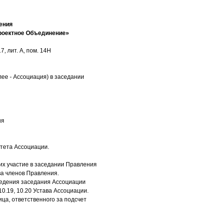
ения
роектное Объединение»
, лит. А, пом. 14Н
ее - Ассоциация) в заседании
ия
тета Ассоциации.
х участие в заседании Правления
ва членов Правления.
оведения заседания Ассоциации
10.19, 10.20 Устава Ассоциации.
ца, ответственного за подсчет