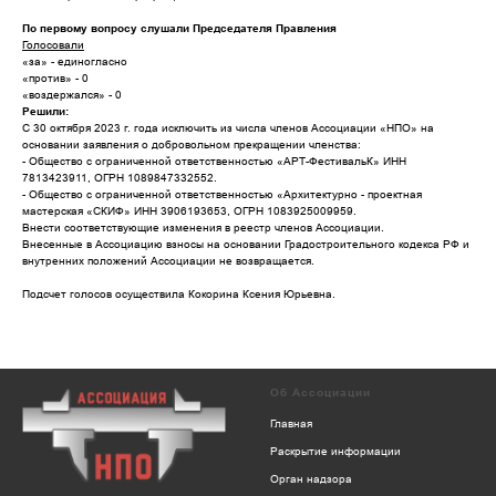
По первому вопросу слушали Председателя Правления
Голосовали
«за» - единогласно
«против» - 0
«воздержался» - 0
Решили:
С 30 октября 2023 г. года исключить из числа членов Ассоциации «НПО» на
основании заявления о добровольном прекращении членства:
- Общество с ограниченной ответственностью «АРТ-ФестивальК» ИНН
7813423911, ОГРН 1089847332552.
- Общество с ограниченной ответственностью «Архитектурно - проектная
мастерская «СКИФ» ИНН 3906193653, ОГРН 1083925009959.
Внести соответствующие изменения в реестр членов Ассоциации.
Внесенные в Ассоциацию взносы на основании Градостроительного кодекса РФ и
внутренних положений Ассоциации не возвращается.
Подсчет голосов осуществила Кокорина Ксения Юрьевна.
Об Ассоциации
Главная
Раскрытие информации
Орган надзора