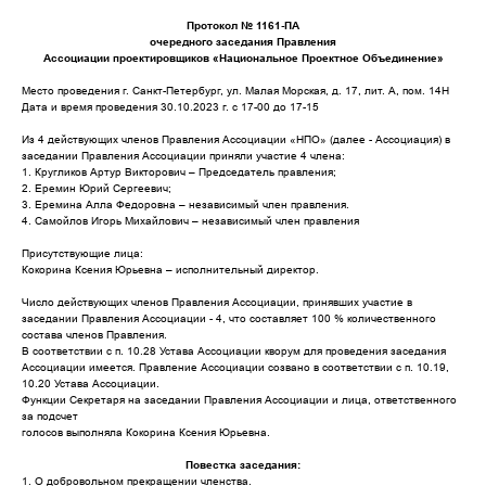
Протокол № 1161-ПА
очередного заседания Правления
Ассоциации проектировщиков «Национальное Проектное Объединение»
Место проведения г. Санкт-Петербург, ул. Малая Морская, д. 17, лит. А, пом. 14Н
Дата и время проведения 30.10.2023 г. с 17-00 до 17-15
Из 4 действующих членов Правления Ассоциации «НПО» (далее - Ассоциация) в
заседании Правления Ассоциации приняли участие 4 члена:
1. Кругликов Артур Викторович – Председатель правления;
2. Еремин Юрий Сергеевич;
3. Еремина Алла Федоровна – независимый член правления.
4. Самойлов Игорь Михайлович – независимый член правления
Присутствующие лица:
Кокорина Ксения Юрьевна – исполнительный директор.
Число действующих членов Правления Ассоциации, принявших участие в
заседании Правления Ассоциации - 4, что составляет 100 % количественного
состава членов Правления.
В соответствии с п. 10.28 Устава Ассоциации кворум для проведения заседания
Ассоциации имеется. Правление Ассоциации созвано в соответствии с п. 10.19,
10.20 Устава Ассоциации.
Функции Секретаря на заседании Правления Ассоциации и лица, ответственного
за подсчет
голосов выполняла Кокорина Ксения Юрьевна.
Повестка заседания:
1. О добровольном прекращении членства.